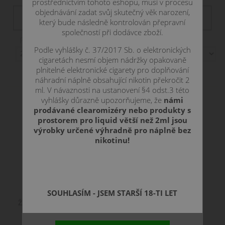
prostřednictvím tohoto eshopu, musí v procesu
Filtr dostupnosti
objednávání zadat svůj skutečný věk narození,
není skladem
skadem
skladem
skladom
který bude následně kontrolován přepravní
společností při dodávce zboží.
Položek na stranu:
Podle vyhlášky č. 37/2017 Sb. o elektronických
cigaretách nesmí objem nádržky opakovaně
Zobrazení:
plnitelné elektronické cigarety pro doplňování
náhradní náplně obsahující nikotin překročit 2
ml. V návaznosti na ustanovení §4 odst.3 této
vyhlášky důrazně upozorňujeme, že
námi
prodávané clearomizéry nebo produkty s
prostorem pro liquid větší než 2ml jsou
výrobky určené výhradně pro náplně bez
nikotinu!
SOUHLASÍM - JSEM STARŠÍ 18-TI LET
Žhavící hlava Kangertech PGOCC - 1,5
ohm Nicr