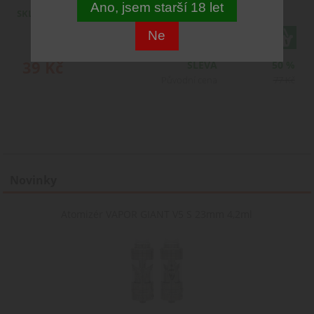
Ano, jsem starší 18 let
SKLADEM
Ne
ks
39
Kč
SLEVA
50 %
Původní cena
77
Kč
Novinky
Atomizér VAPOR GIANT V5 S 23mm 4,2ml