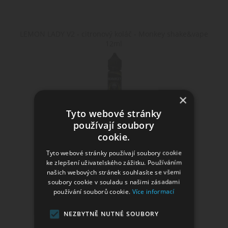
LEMON LADY V2 - citronový koláč - Monkey shake&vape
12ml
×
Tyto webové stránky
používají soubory
cookie.
Atomizér VAPOR GIANT V5 M 25mm 5,5ml
Tyto webové stránky používají soubory cookie
ke zlepšení uživatelského zážitku. Používáním
našich webových stránek souhlasíte se všemi
soubory cookie v souladu s našimi zásadami
používání souborů cookie.
Více informací
NEZBYTNĚ NUTNÉ SOUBORY