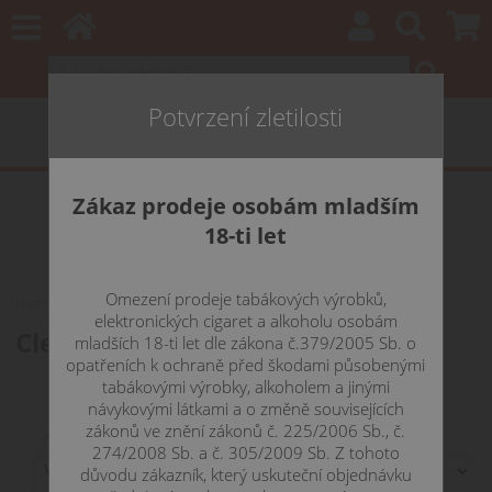
Potvrzení zletilosti
Zákaz prodeje osobám mladším
18-ti let
Omezení prodeje tabákových výrobků,
Home
CLEAROMIZÉRY
KANGERTECH
Pangu
elektronických cigaret a alkoholu osobám
Clear Pangu
mladších 18-ti let dle zákona č.379/2005 Sb. o
opatřeních k ochraně před škodami působenými
tabákovými výrobky, alkoholem a jinými
návykovými látkami a o změně souvisejících
zákonů ve znění zákonů č. 225/2006 Sb., č.
Řadit podle:
274/2008 Sb. a č. 305/2009 Sb. Z tohoto
důvodu zákazník, který uskuteční objednávku