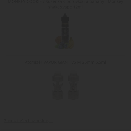
MONKEY COOKIE / Sušenka s borůvkou a banány - Monkey
nakupování tím, 
výkonu.
sleduje výběry a
shake&vape 12ml
preference
uživatele během
jejich návštěvy na
webu.
nastav_lang
.www.cigaretaplus.cz
10 dní
Tento soubor
cookie ukládá
preferované
nastavení jazyka
uživatele, aby
poskytl osobní
zážitek zobrazení
webové stránky v
Atomizér VAPOR GIANT V5 M 25mm 5,5ml
jazyce zvoleném
uživatelem.
Zobrazit všechny novinky ...