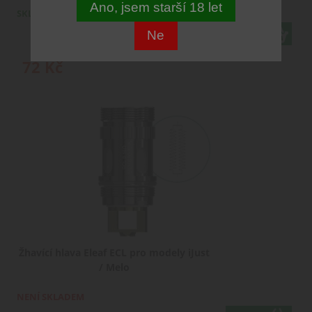
Ano, jsem starší 18 let
SKLADEM
Ne
varianty
72
Kč
Žhavící hlava Eleaf ECL pro modely iJust
/ Melo
NENÍ SKLADEM