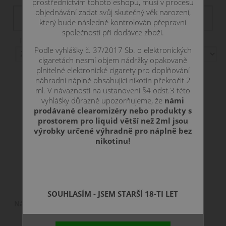
prostřednictvím tohoto eshopu, musí v procesu
Filtr dostupnosti
objednávání zadat svůj skutečný věk narození,
není skladem
skadem
skladem
skladom
který bude následně kontrolován přepravní
společností při dodávce zboží.
Položek na stranu:
Podle vyhlášky č. 37/2017 Sb. o elektronických
cigaretách nesmí objem nádržky opakovaně
Zobrazení:
plnitelné elektronické cigarety pro doplňování
náhradní náplně obsahující nikotin překročit 2
ml. V návaznosti na ustanovení §4 odst.3 této
vyhlášky důrazně upozorňujeme, že
námi
prodávané clearomizéry nebo produkty s
prostorem pro liquid větší než 2ml jsou
výrobky určené výhradně pro náplně bez
nikotinu!
SOUHLASÍM - JSEM STARŠÍ 18-TI LET
Náhradní žhavící hlava pro eLeaf iJust 2
/ Melo 2 - EC