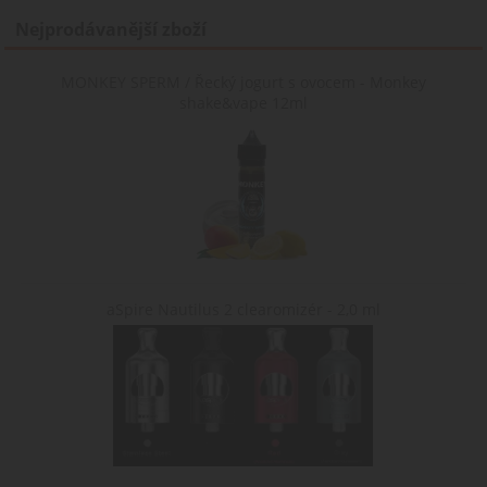
Nejprodávanější zboží
MONKEY SPERM / Řecký jogurt s ovocem - Monkey
shake&vape 12ml
aSpire Nautilus 2 clearomizér - 2,0 ml