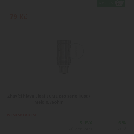
varianty
79
Kč
Žhavící hlava Eleaf ECML pro série iJust /
Melo 0,75ohm
NENÍ SKLADEM
SLEVA
6 %
Původní cena
63
Kč