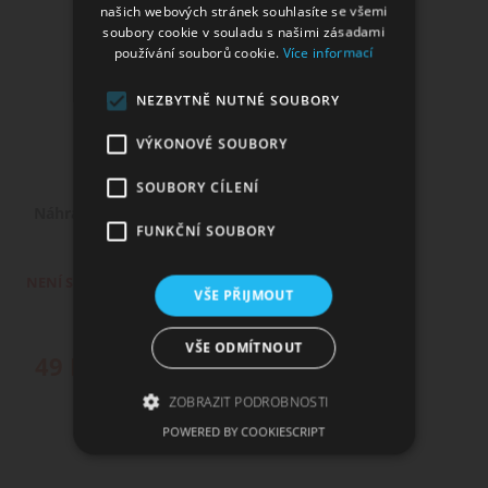
našich webových stránek souhlasíte se všemi
soubory cookie v souladu s našimi zásadami
používání souborů cookie.
Více informací
NEZBYTNĚ NUTNÉ SOUBORY
VÝKONOVÉ SOUBORY
SOUBORY CÍLENÍ
Náhradní skleněné tělo pro Eleaf ELLO
FUNKČNÍ SOUBORY
DURO - 6,5ml
NENÍ SKLADEM
VŠE PŘIJMOUT
VŠE ODMÍTNOUT
49
Kč
ZOBRAZIT PODROBNOSTI
POWERED BY COOKIESCRIPT
Nezbytně nutné soubory