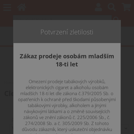
Potvrzení zletilosti
Zákaz prodeje osobám mladším
18-ti let
Omezení prodeje tabákových výrobků,
Home
CLEAROMIZÉRY
iSmoka / Eleaf
iJust 2 / 3 / S
elektronických cigaret a alkoholu osobám
Clearomizéry Eleaf iJUST 2 / 3 / S
mladších 18-ti let dle zákona č.379/2005 Sb. o
opatřeních k ochraně před škodami působenými
tabákovými výrobky, alkoholem a jinými
návykovými látkami a o změně souvisejících
zákonů ve znění zákonů č. 225/2006 Sb., č.
Řadit podle:
274/2008 Sb. a č. 305/2009 Sb. Z tohoto
důvodu zákazník, který uskuteční objednávku