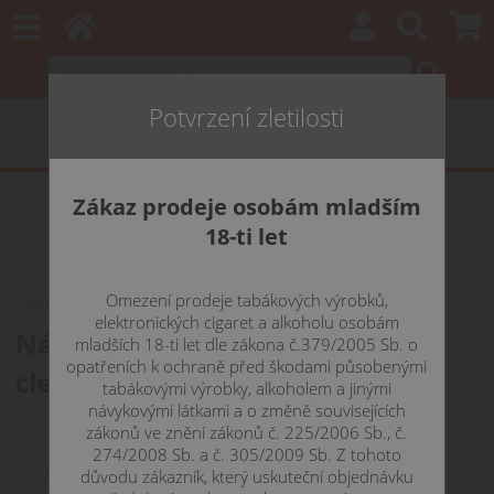
Potvrzení zletilosti
Zákaz prodeje osobám mladším
18-ti let
Omezení prodeje tabákových výrobků,
Home
ŽHAVÍCÍ HLAVY
JOYETECH žhavící hlavy
Exceed
elektronických cigaret a alkoholu osobám
Náhradní žhavící hlavy pro
mladších 18-ti let dle zákona č.379/2005 Sb. o
opatřeních k ochraně před škodami působenými
clearomizéry Joyetech Exceed
tabákovými výrobky, alkoholem a jinými
návykovými látkami a o změně souvisejících
zákonů ve znění zákonů č. 225/2006 Sb., č.
274/2008 Sb. a č. 305/2009 Sb. Z tohoto
důvodu zákazník, který uskuteční objednávku
Řadit podle: