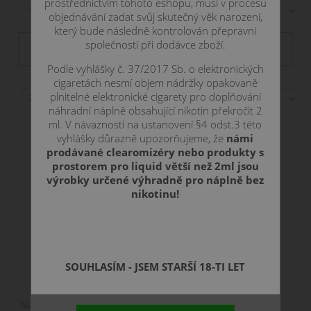
prostřednictvím tohoto eshopu, musí v procesu
objednávání zadat svůj skutečný věk narození,
který bude následně kontrolován přepravní
Filtr dostupnosti
společností při dodávce zboží.
není skladem
skadem
skladem
skladom
Podle vyhlášky č. 37/2017 Sb. o elektronických
Položek na stranu:
cigaretách nesmí objem nádržky opakovaně
plnitelné elektronické cigarety pro doplňování
náhradní náplně obsahující nikotin překročit 2
Zobrazení:
ml. V návaznosti na ustanovení §4 odst.3 této
vyhlášky důrazně upozorňujeme, že
námi
prodávané clearomizéry nebo produkty s
prostorem pro liquid větší než 2ml jsou
výrobky určené výhradně pro náplně bez
nikotinu!
SOUHLASÍM - JSEM STARŠÍ 18-TI LET
Náhradní žhavící hlava Joyetech EX pro