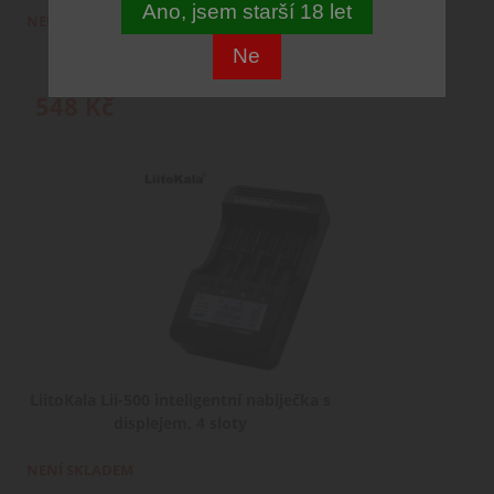
Ano, jsem starší 18 let
NENÍ SKLADEM
Ne
548
Kč
LiitoKala Lii-500 inteligentní nabiječka s
displejem, 4 sloty
NENÍ SKLADEM