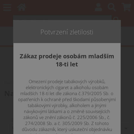
Potvrzení zletilosti
Zákaz prodeje osobám mladším
18-ti let
Omezení prodeje tabákových výrobků,
Home
BATERIE a NABÍJEČKY
NABÍJEČKY
pro články
elektronických cigaret a alkoholu osobám
Nabíječky pro články
mladších 18-ti let dle zákona č.379/2005 Sb. o
opatřeních k ochraně před škodami působenými
tabákovými výrobky, alkoholem a jinými
návykovými látkami a o změně souvisejících
zákonů ve znění zákonů č. 225/2006 Sb., č.
Řadit podle:
274/2008 Sb. a č. 305/2009 Sb. Z tohoto
důvodu zákazník, který uskuteční objednávku