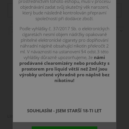
prostřednictvím tohoto eshopu, musí v procesu
Filtr dostupnosti
objednávání zadat svůj skutečný věk narození,
není skladem
skadem
skladem
skladom
který bude následně kontrolován přepravní
společností při dodávce zboží.
Položek na stranu:
Podle vyhlášky č. 37/2017 Sb. o elektronických
cigaretách nesmí objem nádržky opakovaně
Zobrazení:
plnitelné elektronické cigarety pro doplňování
náhradní náplně obsahující nikotin překročit 2
ml. V návaznosti na ustanovení §4 odst.3 této
vyhlášky důrazně upozorňujeme, že
námi
prodávané clearomizéry nebo produkty s
prostorem pro liquid větší než 2ml jsou
výrobky určené výhradně pro náplně bez
nikotinu!
SOUHLASÍM - JSEM STARŠÍ 18-TI LET
LiitoKala Lii-200 nabiječka s displejem, 2
sloty