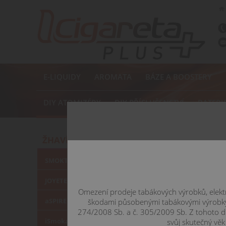
E-LIQUIDY
AROMATA
BÁZE A BOOSTERY
DIY ATOMIZÉRY
DIY PŘÍSLUŠENSTVÍ
BATERI
Home
ŽHAVÍCÍ H
ŽHAVÍCÍ HLAVY
Náhrad
SMOKTECH žhavící hlavy
JOYETECH žhavící hlavy
Omezení prodeje tabákových výrobků, elektr
aSPIRE žhavící hlavy
škodami působenými tabákovými výrobky, 
274/2008 Sb. a č. 305/2009 Sb. Z tohoto d
iSmoka / eLeaf žhavící hlavy
svůj skutečný věk