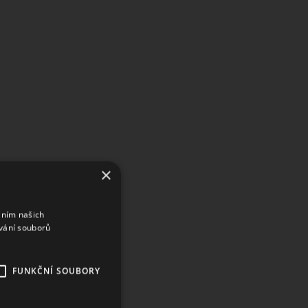
×
áním našich
vání souborů
FUNKČNÍ SOUBORY