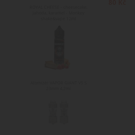
80
Kč
ROYAL CHEESE - cheesecake,
jahoda, karamel - Monkey
shake&vape 12ml
Atomizér VAPOR GIANT V5 S
23mm 4,2ml