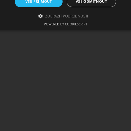
VŠE PŘIJMOUT
VŠE ODMÍTNOUT
ZOBRAZIT PODROBNOSTI
POWERED BY COOKIESCRIPT
zbytně nutné soubory
Výkonové soubory
Soubory cílení
Funkční soub
ie umožňují základní funkce webových stránek, jako je přihlášení uživatele a správa 
rů cookie správně používat.
skytovatel /
Vyprší
Popis
oména
1
Tento soubor cookie používá služba Cookie-Script.com
okieScript
měsíc
souhlasu se soubory cookie návštěvníků. Je nutné, aby
w.cigaretaplus.cz
Script.com fungoval správně.
ww.cigaretaplus.cz
9 dní
Tento soubor cookie se používá ke sledování položek n
23
a detailů relace pro účely udržování a řízení nakupová
hodin
stránkách.
29
Tento soubor cookie se používá k rozlišení mezi lidmi a
oudflare Inc.
minut
přínosné, aby bylo možné podávat platné zprávy o pou
eureka.cz
stránek.