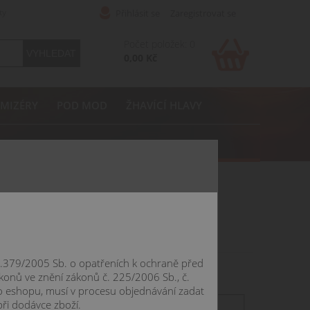
ty
Přihlásit se
Zaregistrovat se
Počet položek: 0
0,00 Kč
MIZÉRY
POD MOD
ŽHAVÍCÍ HLAVY
 č.379/2005 Sb. o opatřeních k ochraně před
konů ve znění zákonů č. 225/2006 Sb., č.
o eshopu, musí v procesu objednávání zadat
při dodávce zboží.