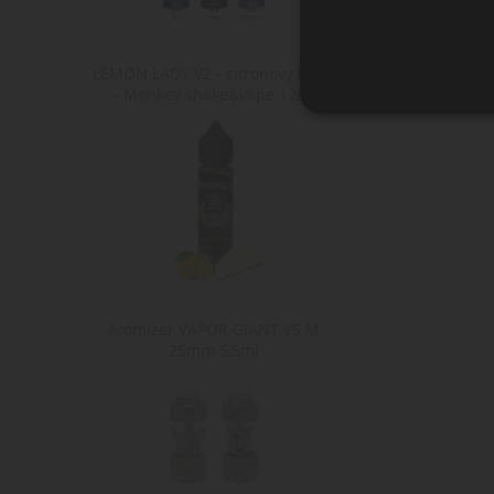
LEMON LADY V2 - citronový koláč
- Monkey shake&vape 12ml
Ne
Nezbytně nutné soubory cook
bez nezbytně nutných soubo
Po
Název
D
CookieScriptConsent
Co
ww
Atomizér VAPOR GIANT V5 M
shop5_kosik
.w
25mm 5,5ml
__cf_bm
Cl
.h
ochrany osobních údajů Google