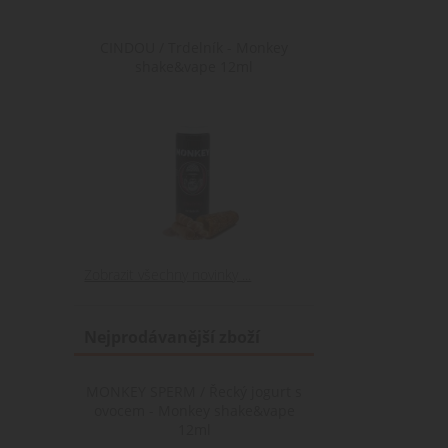
Poskytovate
Poskyt
Název
Název
Poskytovatel /
Doména
Domé
CINDOU / Trdelník - Monkey
Název
Doména
shake&vape 12ml
shop5_pocitadlo
mena
.www.cigare
.www.c
sid
.seznam.cz
shop5_uid
.cigaretaplu
nastav_lang
.www.cigare
Zobrazit všechny novinky ...
Nejprodávanější zboží
MONKEY SPERM / Řecký jogurt s
ovocem - Monkey shake&vape
12ml