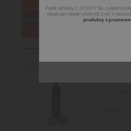
Podle vyhlášky č. 37/2017 Sb. o elektronic
KANGERTECH žhavící hlavy
obsahující nikotin překročit 2 ml. V náva
produkty s prostorem
VOOPOO žhavící hlavy
OSTATNÍ (GS, CE4+,Vision..)
Novinky
BLUE LEMON BALL - borůvky &
citron - Monkey shake&vape
12ml
VooPoo
SKLADEM