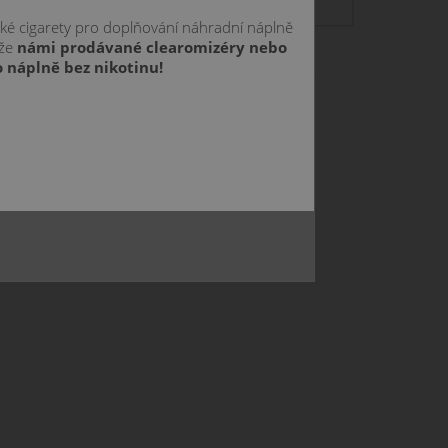
skladom
cké cigarety pro doplňování náhradní náplně
:
 že
námi prodávané clearomizéry nebo
 náplně bez nikotinu!