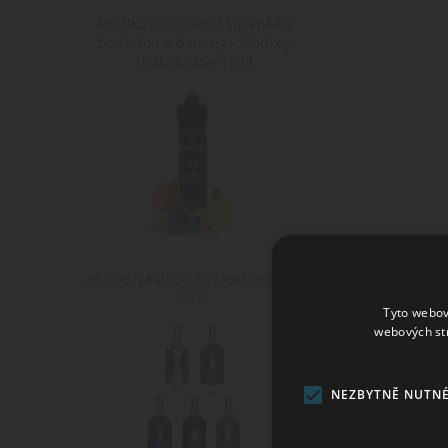
MONKEY COOKIE / Sušenka s
borůvkou a banány - Monkey
shake&vape 12ml
aSpire Nautilus 2S clearomizér -
2 ml
Tyto webov
webových st
NEZBYTNĚ NUTN