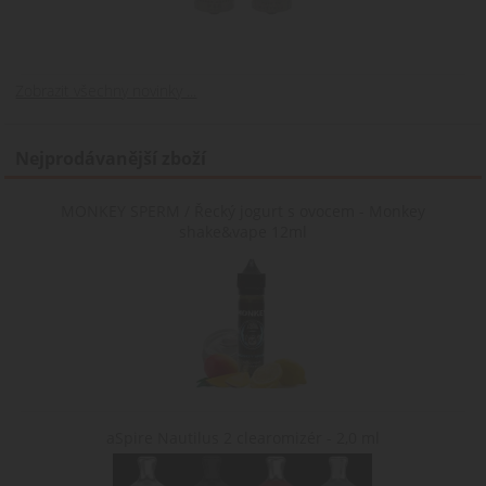
relace.
uživatele a k
pro
zajištění hladkéh
interní
a
analýzu a
personalizované
měření
nakupování tím, 
výkonu.
sleduje výběry a
Zobrazit všechny novinky ...
preference
uživatele během
jejich návštěvy na
webu.
Nejprodávanější zboží
nastav_lang
.www.cigaretaplus.cz
10 dní
Tento soubor
cookie ukládá
preferované
MONKEY SPERM / Řecký jogurt s ovocem - Monkey
nastavení jazyka
shake&vape 12ml
uživatele, aby
poskytl osobní
zážitek zobrazení
webové stránky v
jazyce zvoleném
uživatelem.
aSpire Nautilus 2 clearomizér - 2,0 ml