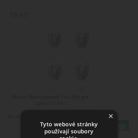
59
Kč
Žhavící hlava Joyetech ProC-BFL pro
CuAIO / Cubis 2
×
SKLADEM
Tyto webové stránky
varianty
používají soubory