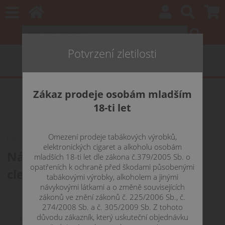
Potvrzení zletilosti
Zákaz prodeje osobám mladším
18-ti let
Omezení prodeje tabákových výrobků,
Home
ŽHAVÍCÍ HLAVY
JOYETECH žhavící hlavy
CUBIS
elektronických cigaret a alkoholu osobám
Náhradní žhavící hlavy pro
mladších 18-ti let dle zákona č.379/2005 Sb. o
opatřeních k ochraně před škodami působenými
clearomizéry Joyetech CUBIS
tabákovými výrobky, alkoholem a jinými
návykovými látkami a o změně souvisejících
zákonů ve znění zákonů č. 225/2006 Sb., č.
274/2008 Sb. a č. 305/2009 Sb. Z tohoto
důvodu zákazník, který uskuteční objednávku
Řadit podle: