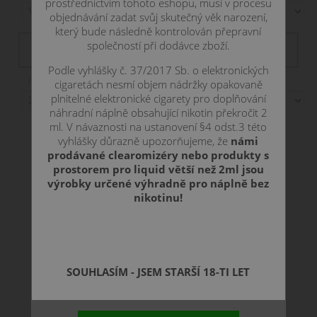
prostřednictvím tohoto eshopu, musí v procesu
objednávání zadat svůj skutečný věk narození,
který bude následně kontrolován přepravní
Filtr dostupnosti
společností při dodávce zboží.
není skladem
skadem
skladem
skladom
Podle vyhlášky č. 37/2017 Sb. o elektronických
Položek na stranu:
cigaretách nesmí objem nádržky opakovaně
plnitelné elektronické cigarety pro doplňování
náhradní náplně obsahující nikotin překročit 2
Zobrazení:
ml. V návaznosti na ustanovení §4 odst.3 této
vyhlášky důrazně upozorňujeme, že
námi
prodávané clearomizéry nebo produkty s
prostorem pro liquid větší než 2ml jsou
výrobky určené výhradně pro náplně bez
nikotinu!
SOUHLASÍM - JSEM STARŠÍ 18-TI LET
Žhavící hlava Joyetech CUBIS LVC