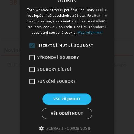
cookie.
38
Kč
Tyto webové stránky používají soubory cookie
ke zlepšení uživatelského zážitku. Používáním
našich webových stránek souhlasíte se všemi
soubory cookie v souladu s našimi zásadami
používání souborů cookie.
Více informací
NEZBYTNĚ NUTNÉ SOUBORY
Novinky
VÝKONOVÉ SOUBORY
BLUE LEMON BALL - borůvky & citron - Monkey shake&vape
SOUBORY CÍLENÍ
12ml
FUNKČNÍ SOUBORY
VŠE PŘIJMOUT
VŠE ODMÍTNOUT
CINDOU / Trdelník - Monkey shake&vape 12ml
ZOBRAZIT PODROBNOSTI