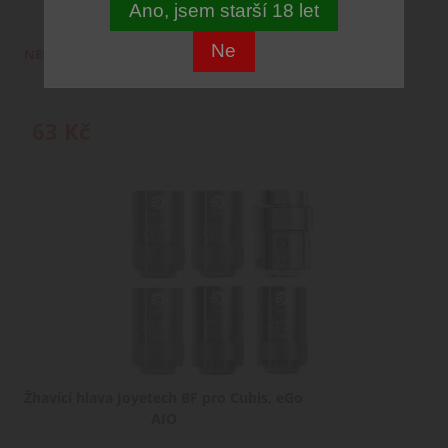
Ano, jsem starší 18 let
Clapton MTL 1,5 ohm
Ne
NENÍ SKLADEM
63
Kč
Žhavící hlava Joyetech BF pro Cubis, eGo
AIO