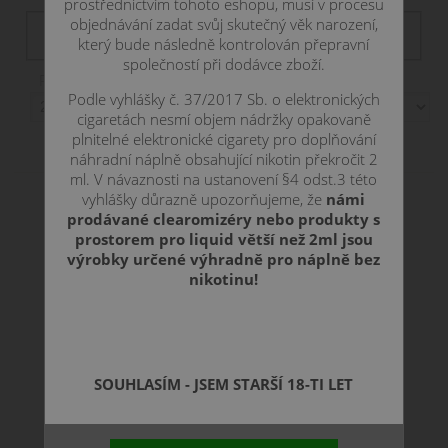
prostřednictvím tohoto eshopu, musí v procesu
Filtr dostupnosti
objednávání zadat svůj skutečný věk narození,
není skladem
skadem
skladem
skladom
který bude následně kontrolován přepravní
společností při dodávce zboží.
Položek na stranu:
Podle vyhlášky č. 37/2017 Sb. o elektronických
cigaretách nesmí objem nádržky opakovaně
Zobrazení:
plnitelné elektronické cigarety pro doplňování
náhradní náplně obsahující nikotin překročit 2
ml. V návaznosti na ustanovení §4 odst.3 této
vyhlášky důrazně upozorňujeme, že
námi
prodávané clearomizéry nebo produkty s
prostorem pro liquid větší než 2ml jsou
výrobky určené výhradně pro náplně bez
nikotinu!
SOUHLASÍM - JSEM STARŠÍ 18-TI LET
RBA set pro TFV8 Baby