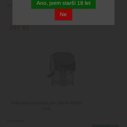
Ano, jsem starší 18 let
NENÍ SKLADEM
Ne
299
Kč
Náhradní cartridge pro SMOK NORD
POD
SKLADEM