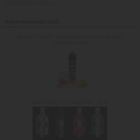
webové stránky v
Zobrazit všechny novinky ...
jazyce zvoleném
uživatelem.
Nejprodávanější zboží
MONKEY SPERM / Řecký jogurt s ovocem - Monkey
shake&vape 12ml
aSpire Nautilus 2 clearomizér - 2,0 ml