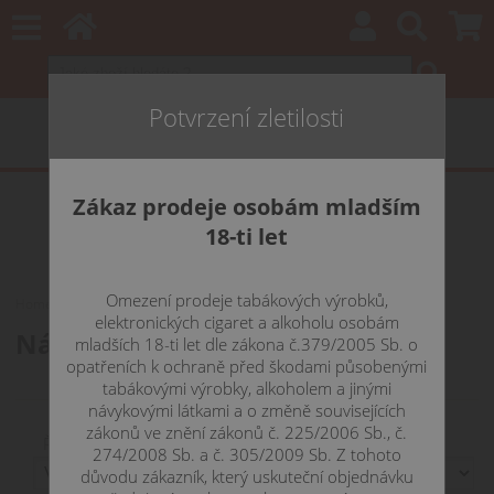
Potvrzení zletilosti
Zákaz prodeje osobám mladším
18-ti let
Omezení prodeje tabákových výrobků,
Home
CLEAROMIZÉRY
SMOKTECH
náhradní hlavy
elektronických cigaret a alkoholu osobám
Náhradní žhavící hlavy
mladších 18-ti let dle zákona č.379/2005 Sb. o
opatřeních k ochraně před škodami působenými
tabákovými výrobky, alkoholem a jinými
návykovými látkami a o změně souvisejících
zákonů ve znění zákonů č. 225/2006 Sb., č.
Řadit podle:
274/2008 Sb. a č. 305/2009 Sb. Z tohoto
důvodu zákazník, který uskuteční objednávku