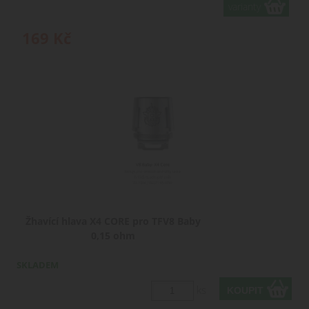
varianty
169
Kč
Žhavící hlava X4 CORE pro TFV8 Baby
0,15 ohm
SKLADEM
ks