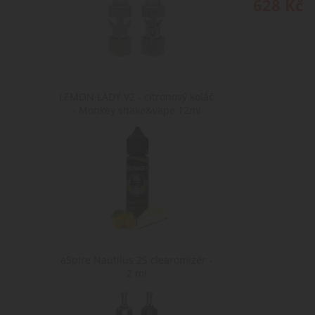
628
Kč
LEMON LADY V2 - citronový koláč
- Monkey shake&vape 12ml
aSpire Nautilus 2S clearomizér -
2 ml