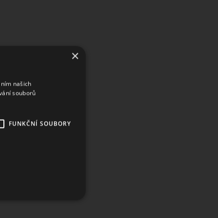
×
áním našich
vání souborů
FUNKČNÍ SOUBORY
ory