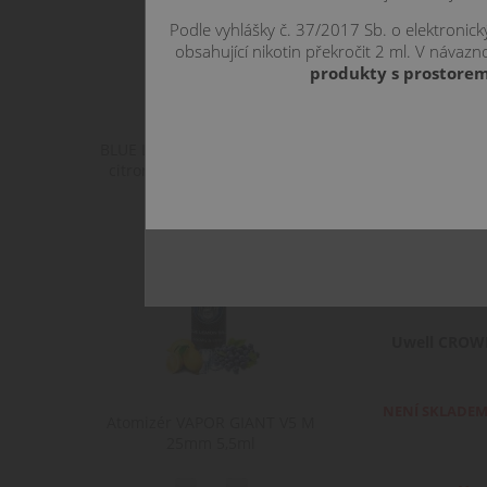
Podle vyhlášky č. 37/2017 Sb. o elektronic
obsahující nikotin překročit 2 ml. V náva
produkty s prostorem
BLUE LEMON BALL - borůvky &
citron - Monkey shake&vape
12ml
Uwell CROW
NENÍ SKLADE
Atomizér VAPOR GIANT V5 M
25mm 5,5ml