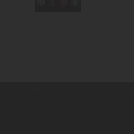
Copyright ©
,
provozováno na systému
www.cigaretaplus.cz
tvorba e-sh