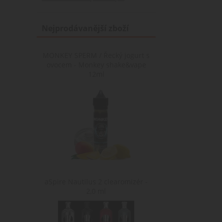
nastav_lang
.www.cigare
Nejprodávanější zboží
MONKEY SPERM / Řecký jogurt s
ovocem - Monkey shake&vape
12ml
aSpire Nautilus 2 clearomizér -
2,0 ml