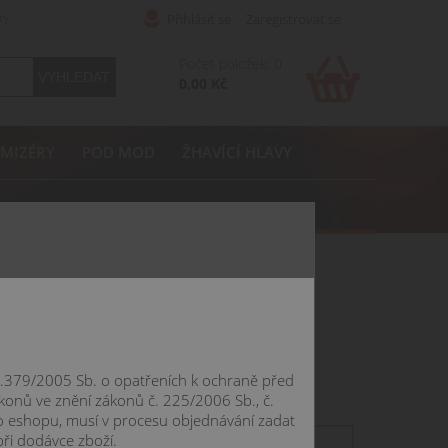
ty
Přihlásit se
Zaregistrovat se
Počet položek: 0
0,00 Kč
MIZÉRY
POD MOD
ŽHAVÍCÍ HLAVY
 č.379/2005 Sb. o opatřeních k ochraně před
konů ve znění zákonů č. 225/2006 Sb., č.
o eshopu, musí v procesu objednávání zadat
při dodávce zboží.