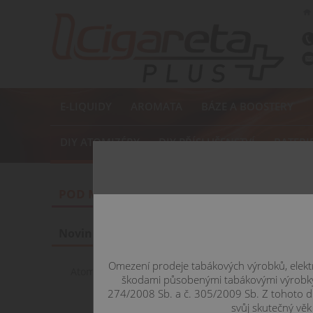
E-LIQUIDY
AROMATA
BÁZE A BOOSTERY
DIY ATOMIZÉRY
DIY PŘÍSLUŠENSTVÍ
BATERI
Home
POD MOD
POD MOD
POD M
Novinky
Omezení prodeje tabákových výrobků, elektr
Atomizér VAPOR GIANT V5 S
škodami působenými tabákovými výrobky, 
23mm 4,2ml
274/2008 Sb. a č. 305/2009 Sb. Z tohoto d
svůj skutečný věk