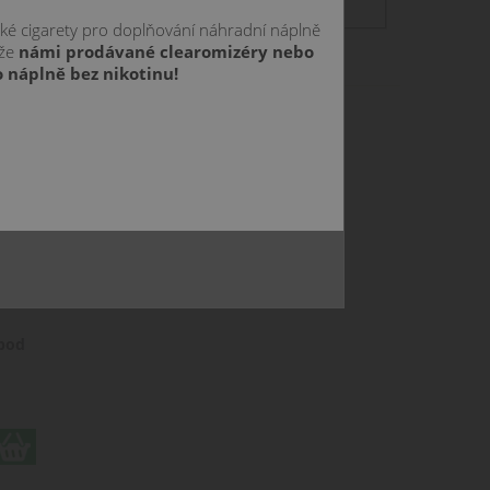
skladom
cké cigarety pro doplňování náhradní náplně
:
 že
námi prodávané clearomizéry nebo
 náplně bez nikotinu!
pod