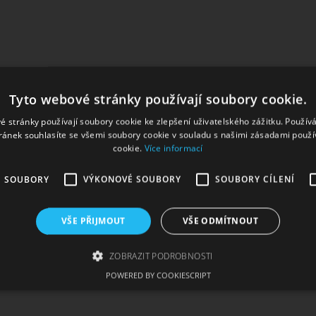
Tyto webové stránky používají soubory cookie.
é stránky používají soubory cookie ke zlepšení uživatelského zážitku. Použív
ránek souhlasíte se všemi soubory cookie v souladu s našimi zásadami použí
cookie.
Více informací
É SOUBORY
VÝKONOVÉ SOUBORY
SOUBORY CÍLENÍ
VŠE PŘIJMOUT
VŠE ODMÍTNOUT
ZOBRAZIT PODROBNOSTI
POWERED BY COOKIESCRIPT
zbytně nutné soubory
Výkonové soubory
Soubory cílení
Funkční soub