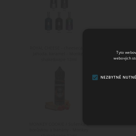
ROYAL CHEESE - cheesecake,
Tyto webov
jahoda, karamel - Monkey
webových st
shake&vape 12ml
NEZBYTNĚ NUTN
MONKEY COOKIE / Sušenka s
borůvkou a banány - Monkey
Ne
shake&vape 12ml