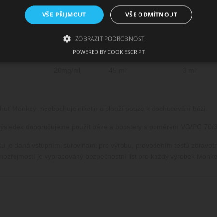
síla e-liquidu
Použitý booster
Množství boosteru
Množství 0
VŠE PŘIJMOUT
VŠE ODMÍTNOUT
10mg/ml
9 ml
39 ml
20mg/ml
9 ml
39 ml
ZOBRAZIT PODROBNOSTI
20mg/ml
18 ml
30 ml
POWERED BY COOKIESCRIPT
20mg/ml
36 ml
12 ml
20mg/ml
45 ml
3 ml
zbytně nutné soubory
Výkonové soubory
Soubory cílení
Funkční soub
ie umožňují základní funkce webových stránek, jako je přihlášení uživatele a správa 
rů cookie správně používat.
huť Monkey neobsahuje nikotin a slouží pouze k dochucování bází.
skytovatel /
Vyprší
Popis
oména
 výsledek doporučujeme použít báze a boostery s poměrem VG/PG 70/3
1
Tento soubor cookie používá služba Cookie-Script.com
okieScript
měsíc
souhlasu se soubory cookie návštěvníků. Je nutné, aby
w.cigaretaplus.cz
bku je daná vstupními surovinami pro výrobu, provedením testů zdravo
Script.com fungoval správně.
ozřejmostí je vypracováný bezpečnostní list pro každý výrobek Monke
ww.cigaretaplus.cz
9 dní
Tento soubor cookie se používá ke sledování položek n
23
a detailů relace pro účely udržování a řízení nakupová
hodin
stránkách.
29
Tento soubor cookie se používá k rozlišení mezi lidmi a
oudflare Inc.
minut
přínosné, aby bylo možné podávat platné zprávy o pou
eureka.cz
stránek.