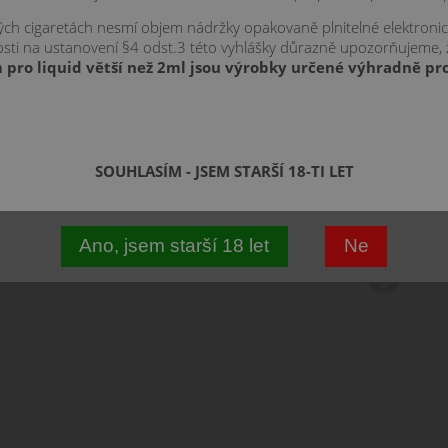
louhou dobu.
kých cigaretách nesmí objem nádržky opakovaně plnitelné elektroni
znosti na ustanovení §4 odst.3 této vyhlášky důrazně upozorňujeme,
 pro liquid větší než 2ml jsou výrobky určené výhradně pro
SOUHLASÍM - JSEM STARŠÍ 18-TI LET
12 ml
Ano, jsem starší 18 let
Ne