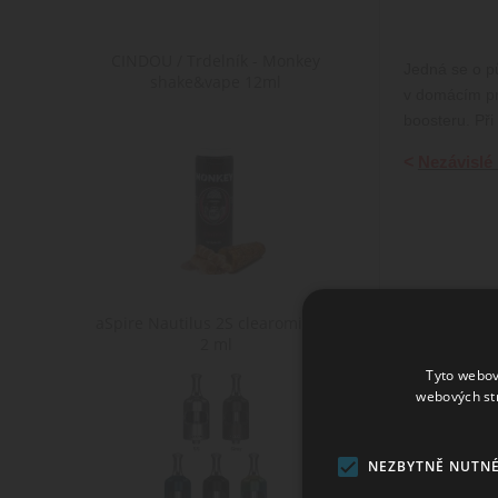
CINDOU / Trdelník - Monkey
Jedná se o pů
shake&vape 12ml
v domácím pro
boosteru. Př
<
Nezávislé 
aSpire Nautilus 2S clearomizér -
2 ml
Tyto webov
webových st
Tabulka přík
NEZBYTNĚ NUTN