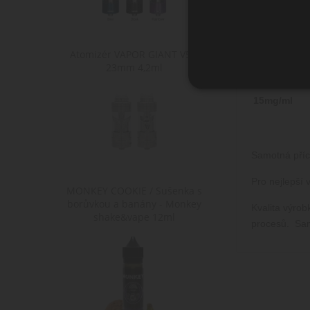
Požadovaná 
1,5mg/ml
3mg/ml
Atomizér VAPOR GIANT V5 S
6mg/ml
23mm 4,2ml
12mg/ml
15mg/ml
Ne
Nezbytně nutné soubory cook
bez nezbytně nutných soubo
Samotná příc
Po
Název
D
Pro nejlepší
MONKEY COOKIE / Sušenka s
CookieScriptConsent
Co
borůvkou a banány - Monkey
ww
Kvalita výro
shake&vape 12ml
procesů. Sam
shop5_kosik
.w
__cf_bm
Cl
.h