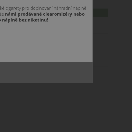
cké cigarety pro doplňování náhradní náplně
PRODEJ TOHOTO PRODUKTU BYL UKONCEN
 že
námi prodávané clearomizéry nebo
 náplně bez nikotinu!