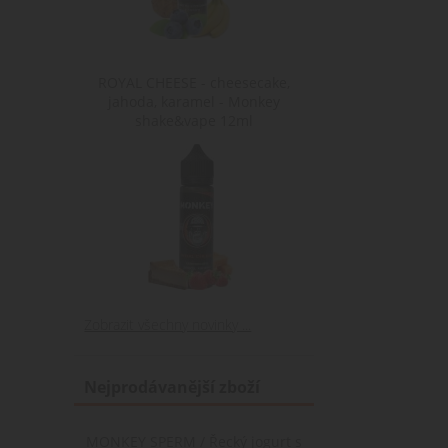
ochrany osobních údajů Google
Poskytovate
Poskyt
Název
Název
Poskytovatel /
Doména
Domé
Název
ROYAL CHEESE - cheesecake,
Doména
shop5_pocitadlo
mena
.www.cigare
.www.c
jahoda, karamel - Monkey
sid
.seznam.cz
shake&vape 12ml
shop5_uid
.cigaretaplu
nastav_lang
.www.cigare
Zobrazit všechny novinky ...
Nejprodávanější zboží
MONKEY SPERM / Řecký jogurt s