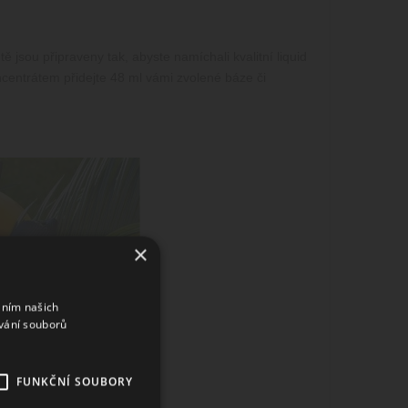
 jsou připraveny tak, abyste namíchali kvalitní liquid
centrátem přidejte 48 ml vámi zvolené báze či
×
áním našich
vání souborů
FUNKČNÍ SOUBORY