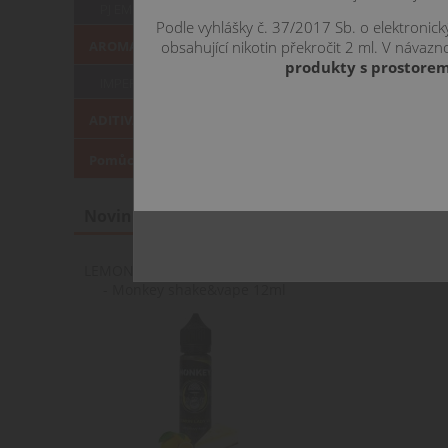
v puse docela d
PJ EMPIRE
Podle vyhlášky č. 37/2017 Sb. o elektronic
obsahující nikotin překročit 2 ml. V náva
AROMATA KLASICKÁ
produkty s prostorem
IMPERIA
ADITIVA
Pomůcky pro míchání
Novinky
LEMON LADY V2 - citronový koláč
- Monkey shake&vape 12ml