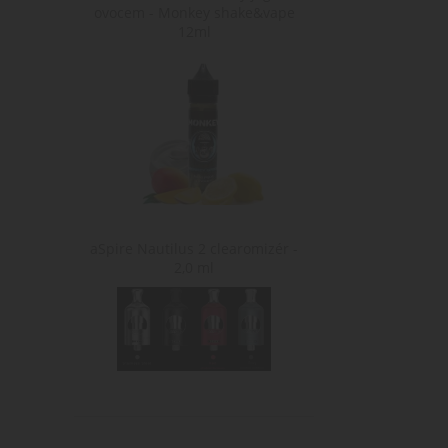
ovocem - Monkey shake&vape
12ml
aSpire Nautilus 2 clearomizér -
2,0 ml