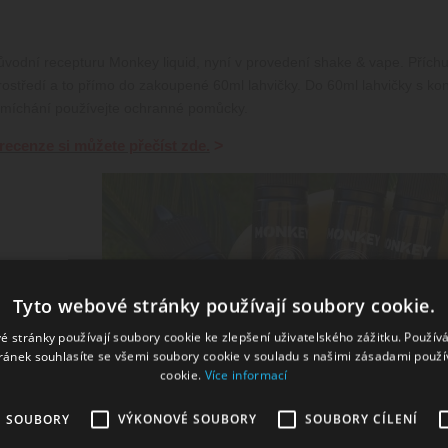
vodní recepturu Monkey liquid, nyní v provedení shake & vape. Příchutě
středí a to přímo do zakoupené 60ml lahvičky. Do 60ml lahvičky s kon
i míchání používejte ochranné pomůcky.
>
recenze si můžete přečíst zde.
Tyto webové stránky používají soubory cookie.
é stránky používají soubory cookie ke zlepšení uživatelského zážitku. Použív
ránek souhlasíte se všemi soubory cookie v souladu s našimi zásadami použí
cookie.
Více informací
ladů pro namíchání 60 ml e-liquidu:
É SOUBORY
VÝKONOVÉ SOUBORY
SOUBORY CÍLENÍ