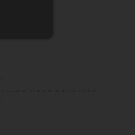
mg báze
ory
účtu. Webové stránky nelze
0.
 k zapamatování předvoleb
 banner cookie Cookie-
tní nezávadnosti a dodržením standardních výrobních
y.
ákupního košíku uživatele
ní uživatele na webových
 roboty. To je pro web
žívání jejich webových
Zásady