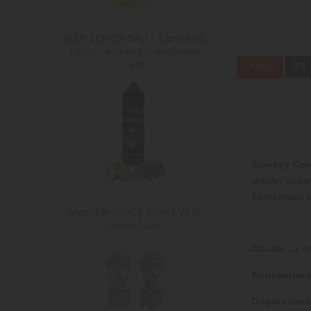
BLUE LEMON BALL - borůvky &
citron - Monkey shake&vape
12ml
POPIS
ZE
Monkey Cook
doplní sušen
kombinace c
Atomizér VAPOR GIANT V5 M
25mm 5,5ml
Obsah
: 12 m
Koncentrace
Doporučená 