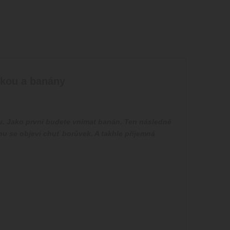
vkou a banány
. Jako první budete vnímat banán. Ten následně
hu se objeví chuť borůvek. A takhle příjemná