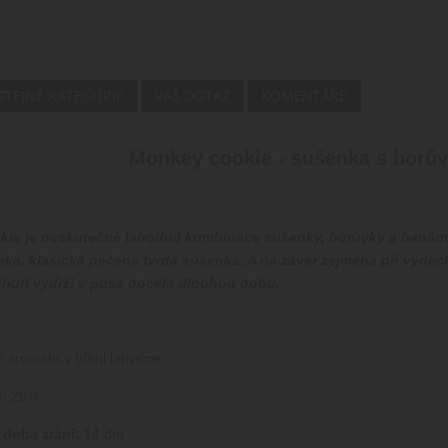
 STEJNÉ KATEGORIE
VÁŠ DOTAZ
KOMENTÁŘE
Monkey cookie - sušenka s borů
ie je neskutečně lahodná kombinace sušenky, borůvky a banánu
ka, klasická pečená tvrdá sušenka. A na závěr zejména při výdec
hutí vydrží v puse docela dlouhou dobu.
l aromatu v 60ml lahvičce.
:
20%
doba zrání:
14 dní