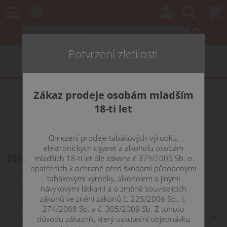
Potvrzení zletilosti
Zákaz prodeje osobám mladším
18-ti let
Omezení prodeje tabákových výrobků,
Home
E-LIQUIDY
NIKOTINOVÉ SOLI
Aramax /CZ/
elektronických cigaret a alkoholu osobám
Nikotinové soli ARAMAX /CZ/
mladších 18-ti let dle zákona č.379/2005 Sb. o
opatřeních k ochraně před škodami působenými
tabákovými výrobky, alkoholem a jinými
návykovými látkami a o změně souvisejících
zákonů ve znění zákonů č. 225/2006 Sb., č.
Řadit podle:
274/2008 Sb. a č. 305/2009 Sb. Z tohoto
důvodu zákazník, který uskuteční objednávku