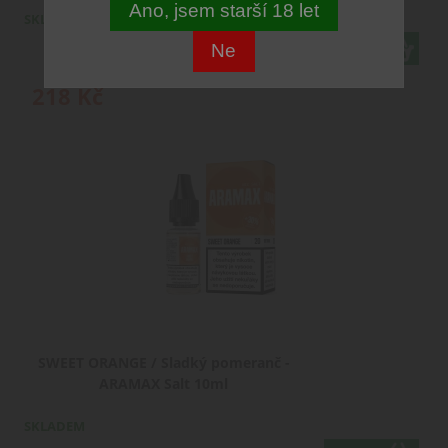
Ano, jsem starší 18 let
SKLADEM
Ne
varianty
218
Kč
SWEET ORANGE / Sladký pomeranč -
ARAMAX Salt 10ml
SKLADEM