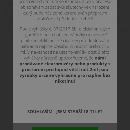
prostřednictvím tohoto eshopu, musí v procesu
Filtr dostupnosti
objednávání zadat svůj skutečný věk narození,
není skladem
skadem
skladem
skladom
který bude následně kontrolován přepravní
společností při dodávce zboží.
Položek na stranu:
Podle vyhlášky č. 37/2017 Sb. o elektronických
cigaretách nesmí objem nádržky opakovaně
Zobrazení:
plnitelné elektronické cigarety pro doplňování
náhradní náplně obsahující nikotin překročit 2
ml. V návaznosti na ustanovení §4 odst.3 této
vyhlášky důrazně upozorňujeme, že
námi
prodávané clearomizéry nebo produkty s
prostorem pro liquid větší než 2ml jsou
výrobky určené výhradně pro náplně bez
nikotinu!
SOUHLASÍM - JSEM STARŠÍ 18-TI LET
TROPICAL MIX - ARAMAX Salt 10ml