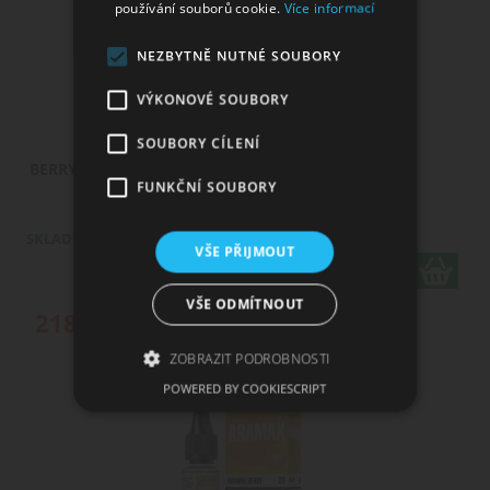
používání souborů cookie.
Více informací
NEZBYTNĚ NUTNÉ SOUBORY
VÝKONOVÉ SOUBORY
SOUBORY CÍLENÍ
BERRY TRIO / Jahody, maliny, borůvky -
FUNKČNÍ SOUBORY
ARAMAX Salt 10ml
SKLADEM
VŠE PŘIJMOUT
varianty
VŠE ODMÍTNOUT
218
Kč
ZOBRAZIT PODROBNOSTI
POWERED BY COOKIESCRIPT
Nezbytně nutné soubory
Výkonové soubory
Soubory cílení