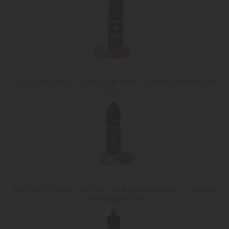
uživatele během
jejich návštěvy na
webu.
nastav_lang
.www.cigaretaplus.cz
10 dní
Tento soubor
cookie ukládá
preferované
nastavení jazyka
uživatele, aby
poskytl osobní
zážitek zobrazení
BLUE LEMON BALL - borůvky & citron - Monkey shake&vape
webové stránky v
jazyce zvoleném
12ml
uživatelem.
MONKEY COOKIE / Sušenka s borůvkou a banány - Monkey
shake&vape 12ml