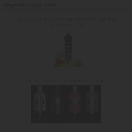
Nejprodávanější zboží
MONKEY SPERM / Řecký jogurt s ovocem - Monkey
shake&vape 12ml
aSpire Nautilus 2 clearomizér - 2,0 ml