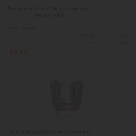
Žhavící hlava Eleaf ECML pro série iJust /
Melo 0,75ohm
NENÍ SKLADEM
SLEVA
6 %
Původní cena
63
Kč
59
Kč
Žhavící hlava Eleaf HW-M 0,15ohm pro