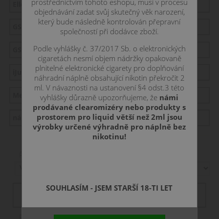
prostřednictvím tohoto eshopu, musí v procesu
Ello
objednávání zadat svůj skutečný věk narození,
který bude následně kontrolován přepravní
GS Air
společností při dodávce zboží.
Podle vyhlášky č. 37/2017 Sb. o elektronických
GS tank
cigaretách nesmí objem nádržky opakovaně
plnitelné elektronické cigarety pro doplňování
iJust 2 / 3 / S
náhradní náplně obsahující nikotin překročit 2
ml. V návaznosti na ustanovení §4 odst.3 této
Melo
vyhlášky důrazně upozorňujeme, že
námi
prodávané clearomizéry nebo produkty s
prostorem pro liquid větší než 2ml jsou
náhradní hlavy
výrobky určené výhradně pro náplně bez
nikotinu!
Řadit podle:
Filtr dostupnosti
SOUHLASÍM - JSEM STARŠÍ 18-TI LET
není skladem
skadem
skladem
skladom
Položek na stranu: