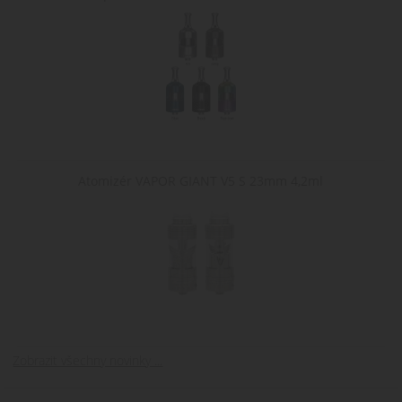
Atomizér VAPOR GIANT V5 S 23mm 4,2ml
Zobrazit všechny novinky ...