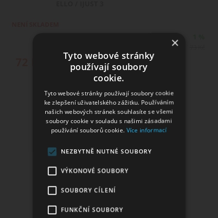
ELLO / IJUST 3
NENÍ SKLADEM
SLEVA
1 %
×
Původní cena
73
Kč
Tyto webové stránky
72
Kč
používají soubory
cookie.
Tyto webové stránky používají soubory cookie
ke zlepšení uživatelského zážitku. Používáním
našich webových stránek souhlasíte se všemi
soubory cookie v souladu s našimi zásadami
používání souborů cookie.
Více informací
NEZBYTNĚ NUTNÉ SOUBORY
VÝKONOVÉ SOUBORY
SOUBORY CÍLENÍ
Žhavící hlava Eleaf GS-AIR
FUNKČNÍ SOUBORY