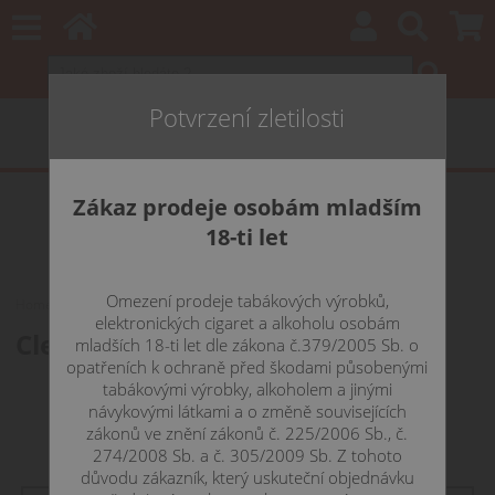
Potvrzení zletilosti
Zákaz prodeje osobám mladším
18-ti let
Omezení prodeje tabákových výrobků,
Home
CLEAROMIZÉRY
iSmoka / Eleaf
elektronických cigaret a alkoholu osobám
Clearomizéry iSmoka / Eleaf
mladších 18-ti let dle zákona č.379/2005 Sb. o
opatřeních k ochraně před škodami působenými
tabákovými výrobky, alkoholem a jinými
návykovými látkami a o změně souvisejících
zákonů ve znění zákonů č. 225/2006 Sb., č.
274/2008 Sb. a č. 305/2009 Sb. Z tohoto
důvodu zákazník, který uskuteční objednávku