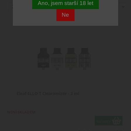
Ano, jsem starší 18 let
Ne
Zobrazení:
Eleaf ELLO T Clearomizér - 2 ml
NENÍ SKLADEM
varianty