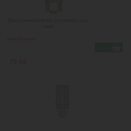
Žhavící hlava Eleaf ECL pro modely iJust
/ Melo
NENÍ SKLADEM
varianty
79
Kč