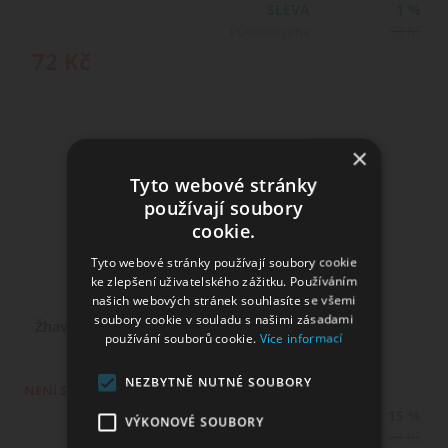
SLEVA
1 %
Původní cena
73
Kč
72
Kč
×
Tyto webové stránky
používají soubory
cookie.
Tyto webové stránky používají soubory cookie
ke zlepšení uživatelského zážitku. Používáním
našich webových stránek souhlasíte se všemi
soubory cookie v souladu s našimi zásadami
Žhavící hlava Eleaf EC-M 0,15ohm pro
používání souborů cookie.
Více informací
iJust ECM
NEZBYTNĚ NUTNÉ SOUBORY
NENÍ SKLADEM
SLEVA
15 %
VÝKONOVÉ SOUBORY
Původní cena
61
Kč