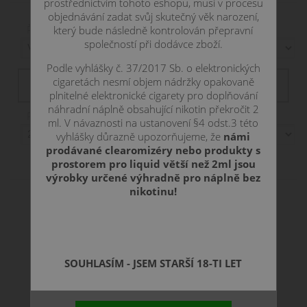
prostřednictvím tohoto eshopu, musí v procesu
objednávání zadat svůj skutečný věk narození,
Řadit podle:
který bude následně kontrolován přepravní
společností při dodávce zboží.
Podle vyhlášky č. 37/2017 Sb. o elektronických
Filtr dostupnosti
cigaretách nesmí objem nádržky opakovaně
není skladem
skadem
skladem
skladom
plnitelné elektronické cigarety pro doplňování
náhradní náplně obsahující nikotin překročit 2
Položek na stranu:
ml. V návaznosti na ustanovení §4 odst.3 této
vyhlášky důrazně upozorňujeme, že
námi
prodávané clearomizéry nebo produkty s
Zobrazení:
prostorem pro liquid větší než 2ml jsou
výrobky určené výhradně pro náplně bez
nikotinu!
SOUHLASÍM - JSEM STARŠÍ 18-TI LET