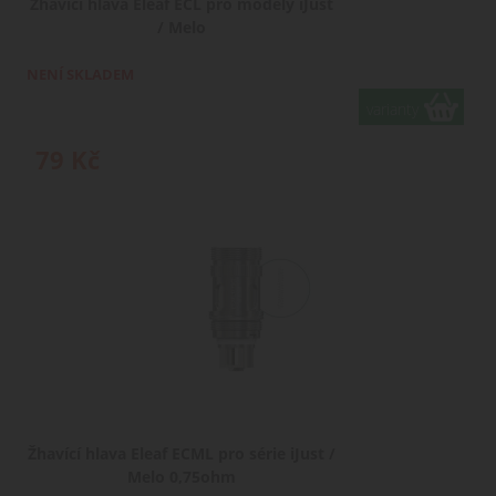
Žhavící hlava Eleaf ECL pro modely iJust
/ Melo
NENÍ SKLADEM
varianty
79
Kč
Žhavící hlava Eleaf ECML pro série iJust /
Melo 0,75ohm