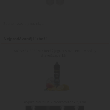
uživatele, aby
poskytl osobní
zážitek zobrazení
webové stránky v
jazyce zvoleném
uživatelem.
Zobrazit všechny novinky ...
Nejprodávanější zboží
MONKEY SPERM / Řecký jogurt s ovocem - Monkey
shake&vape 12ml
aSpire Nautilus 2 clearomizér - 2,0 ml