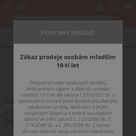
Potvrzení zletilosti
Zákaz prodeje osobám mladším
18-ti let
Omezení prodeje tabákových výrobků,
Home
ŽHAVÍCÍ HLAVY
iSmoka / eLeaf žhavící hlavy
elektronických cigaret a alkoholu osobám
iJust 2 / 3 / S / One
mladších 18-ti let dle zákona č.379/2005 Sb. o
Náhradní žhavící hlavy pro
opatřeních k ochraně před škodami působenými
tabákovými výrobky, alkoholem a jinými
atomizéry eLeaf - iJust 2 / 3 / S /
návykovými látkami a o změně souvisejících
zákonů ve znění zákonů č. 225/2006 Sb., č.
One
274/2008 Sb. a č. 305/2009 Sb. Z tohoto
důvodu zákazník, který uskuteční objednávku