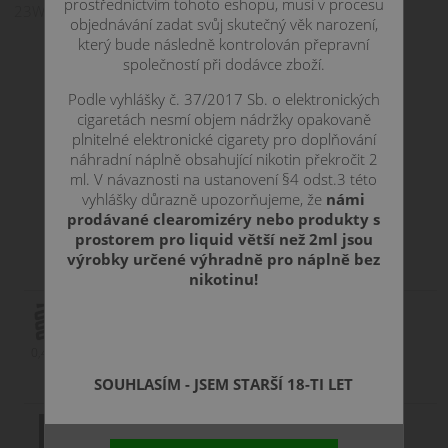
prostřednictvím tohoto eshopu, musí v procesu
23W-28W.
objednávání zadat svůj skutečný věk narození,
který bude následně kontrolován přepravní
společností při dodávce zboží.
Podle vyhlášky č. 37/2017 Sb. o elektronických
cigaretách nesmí objem nádržky opakovaně
plnitelné elektronické cigarety pro doplňování
náhradní náplně obsahující nikotin překročit 2
ml. V návaznosti na ustanovení §4 odst.3 této
vyhlášky důrazně upozorňujeme, že
námi
prodávané clearomizéry nebo produkty s
prostorem pro liquid větší než 2ml jsou
výrobky určené výhradně pro náplně bez
ZBOŽÍ JIŽ NENÍ SKLADEM
nikotinu!
0,4 ohm
MTL
DL - do plic
SOUHLASÍM - JSEM STARŠÍ 18-TI LET