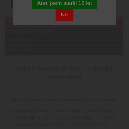
Ano, jsem starší 18 let
Ne
POPIS
ZE STEJNÉ KATEGORIE
VÁŠ DOTAZ
KOMENTÁŘE
Aspire Nautilus 2S 0,4? - náhradní
žhavící hlava
Náhradní žhavící hlava pro clearomizéry ze série Nautilus.
Poslední typ BVC hlavy určený do Nautilus tanků přichází
s nízkým odporem 0,4?. Hlava tak umožňuje si vychutnat
utažené přímé potahy do plic. Doporučený výkon se