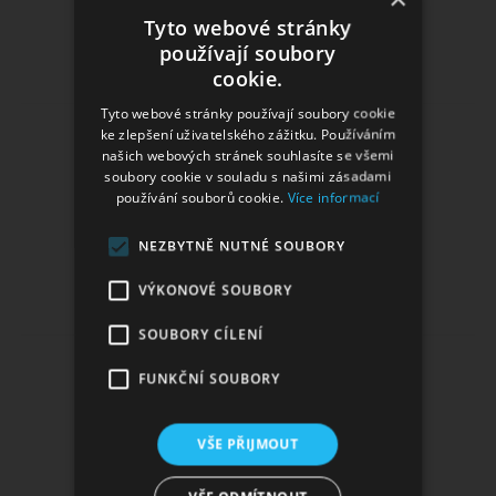
Tyto webové stránky
používají soubory
cookie.
Tyto webové stránky používají soubory cookie
Atomizér VAPOR GIANT V5 M 25mm 5,5ml
ke zlepšení uživatelského zážitku. Používáním
našich webových stránek souhlasíte se všemi
soubory cookie v souladu s našimi zásadami
používání souborů cookie.
Více informací
NEZBYTNĚ NUTNÉ SOUBORY
VÝKONOVÉ SOUBORY
SOUBORY CÍLENÍ
Atomizér VAPOR GIANT V5 S 23mm 4,2ml
FUNKČNÍ SOUBORY
VŠE PŘIJMOUT