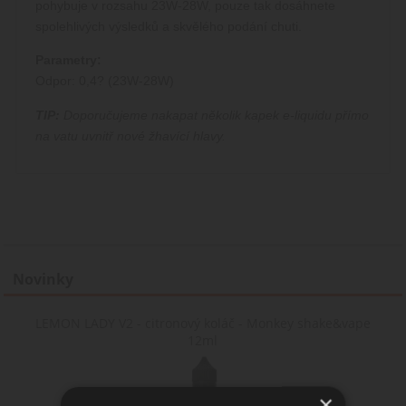
pohybuje v rozsahu 23W-28W, pouze tak dosáhnete
spolehlivých výsledků a skvělého podání chuti.
Parametry:
Odpor: 0,4? (23W-28W)
TIP:
Doporučujeme nakapat několik kapek e-liquidu přímo
na vatu uvnitř nové žhavící hlavy.
Novinky
LEMON LADY V2 - citronový koláč - Monkey shake&vape
12ml
×