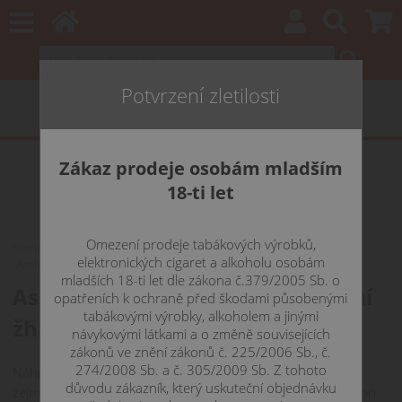
Potvrzení zletilosti
Zákaz prodeje osobám mladším
18-ti let
Omezení prodeje tabákových výrobků,
Home
CLEAROMIZÉRY
aSPIRE
Nautilus
elektronických cigaret a alkoholu osobám
Aspire Nautilus 2S 0,4? - náhradní žhavící hlava
mladších 18-ti let dle zákona č.379/2005 Sb. o
Aspire Nautilus 2S 0,4? - náhradní
opatřeních k ochraně před škodami působenými
tabákovými výrobky, alkoholem a jinými
žhavící hlava
návykovými látkami a o změně souvisejících
zákonů ve znění zákonů č. 225/2006 Sb., č.
274/2008 Sb. a č. 305/2009 Sb. Z tohoto
Náhradní žhavící hlava pro clearomizéry ze série Nautilus,
důvodu zákazník, který uskuteční objednávku
zejména pak Nautilus 2S. Odpor činí 0,4?, doporučený výkon