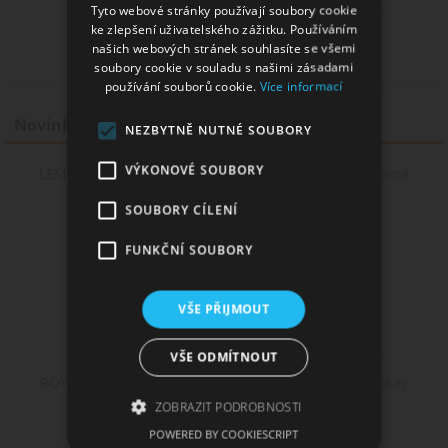
Tyto webové stránky používají soubory cookie
ke zlepšení uživatelského zážitku. Používáním
našich webových stránek souhlasíte se všemi
soubory cookie v souladu s našimi zásadami
používání souborů cookie.
Více informací
Novinky
NEZBYTNĚ NUTNÉ SOUBORY
VÝKONOVÉ SOUBORY
LEMON LADY V2 - citronový koláč - Monkey shake&vape
12ml
SOUBORY CÍLENÍ
FUNKČNÍ SOUBORY
VŠE PŘIJMOUT
VŠE ODMÍTNOUT
ROYAL CHEESE - cheesecake, jahoda, karamel - Monkey
shake&vape 12ml
ZOBRAZIT PODROBNOSTI
POWERED BY COOKIESCRIPT