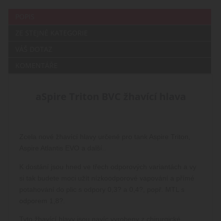
POPIS
ZE STEJNÉ KATEGORIE
VÁŠ DOTAZ
KOMENTÁŘE
aSpire Triton BVC žhavící hlava
Zcela nové žhavící hlavy určené pro tank Aspire Triton,
Aspire Atlantis EVO a další..
K dostání jsou hned ve třech odporových variantách a vy
si tak budete moci užít nízkoodporové vapování a přímé
potahování do plic s odpory 0,3? a 0,4?, popř. MTL s
odporem 1,8?.
Tyto žhavící hlavy jsou navíc vyrobeny z chirurgické