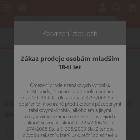
Potvrzení zletilosti
Zákaz prodeje osobám mladším
18-ti let
Omezení prodeje tabákových výrobků,
Home
CLEAROMIZÉRY
aSPIRE
Atlantis
elektronických cigaret a alkoholu osobám
aSpire Triton BVC žhavící hlava
mladších 18-ti let dle zákona č.379/2005 Sb. o
aSpire Triton BVC žhavící hlava 0,3
opatřeních k ochraně před škodami působenými
tabákovými výrobky, alkoholem a jinými
ohm
návykovými látkami a o změně souvisejících
zákonů ve znění zákonů č. 225/2006 Sb., č.
274/2008 Sb. a č. 305/2009 Sb. Z tohoto
aSpire Triton BVC žhavící hlavy kompaktibilní s clearomizéry
důvodu zákazník, který uskuteční objednávku
aSpire Atlantis EVO o třech typech odporu - 0,3?, 0,4? a 1,8?.