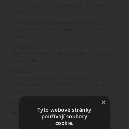
nerezové oceli a poznáte je díky černým těsnícím O-
kroužkům.
Uvnitř žhavících hlav najdete nejlepších japonskou
organickou vatu, která vám zajistí to nejčistší podání chuti
e-liquidu.
Kompatibilní s:
Aspire Triton, Aspire Atlantis, Aspire Atlantis 2, Anyvape
Furytank, Atlantis EVO
Parametry:
Odpor: 0,3? (doporučený výkon 55W-65W),
0,4?
(doporučený výkon 25W-30W)
a 1,8?
(doporučený
výkon 10W-13W)
×
Výrobce:
Aspire
Tyto webové stránky
TIP:
Doporučujeme nakapat několik kapek liquidu přímo
používají soubory
na vatu uvnitř nové žhavící hlavy.
cookie.