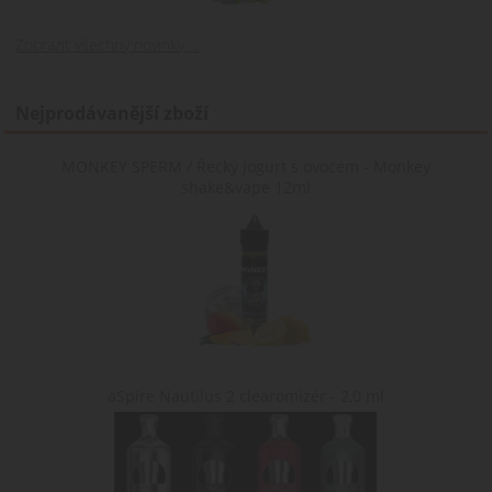
zajištění hladkéh
interní
a
analýzu a
personalizované
měření
Zobrazit všechny novinky ...
nakupování tím, 
výkonu.
sleduje výběry a
preference
uživatele během
Nejprodávanější zboží
jejich návštěvy na
webu.
nastav_lang
.www.cigaretaplus.cz
10 dní
Tento soubor
MONKEY SPERM / Řecký jogurt s ovocem - Monkey
cookie ukládá
shake&vape 12ml
preferované
nastavení jazyka
uživatele, aby
poskytl osobní
zážitek zobrazení
webové stránky v
jazyce zvoleném
uživatelem.
aSpire Nautilus 2 clearomizér - 2,0 ml