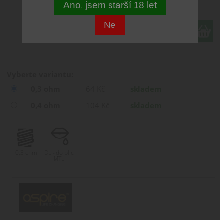
64 CZK
Ano, jsem starší 18 let
Ne
ks
Vyberte variantu:
0,3 ohm
64 Kč
skladem
0,4 ohm
104 Kč
skladem
0,3 ohm
DL - do plic
MTL