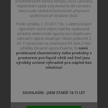
prostřednictvím tohoto eshopu, musí v procesu
objednávání zadat svůj skutečný věk narození,
který bude následně kontrolován přepravní
společností při dodávce zboží.
Podle vyhlášky č. 37/2017 Sb. o elektronických
cigaretách nesmí objem nádržky opakovaně
plnitelné elektronické cigarety pro doplňování
náhradní náplně obsahující nikotin překročit 2
ml. V návaznosti na ustanovení §4 odst.3 této
vyhlášky důrazně upozorňujeme, že
námi
prodávané clearomizéry nebo produkty s
prostorem pro liquid větší než 2ml jsou
výrobky určené výhradně pro náplně bez
nikotinu!
SOUHLASÍM - JSEM STARŠÍ 18-TI LET