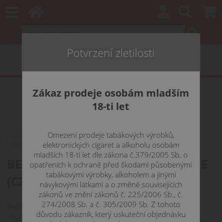
Potvrzení zletilosti
Zákaz prodeje osobám mladším
18-ti let
Omezení prodeje tabákových výrobků,
Home
E-LIQUIDY
WAY TO VAPE (CZ)
ovocné
elektronických cigaret a alkoholu osobám
BERRY MIX - e-liquid WAY TO VAPE (CZ) 10 ml
mladších 18-ti let dle zákona č.379/2005 Sb. o
BERRY MIX - e-liquid WAY TO VAPE
opatřeních k ochraně před škodami působenými
tabákovými výrobky, alkoholem a jinými
(CZ) 10 ml 0 mg
návykovými látkami a o změně souvisejících
zákonů ve znění zákonů č. 225/2006 Sb., č.
274/2008 Sb. a č. 305/2009 Sb. Z tohoto
Slaďoučká chuť bobulovin, které se jemně mísí s výbuchem
důvodu zákazník, který uskuteční objednávku
chuti různých ovocných plodů.