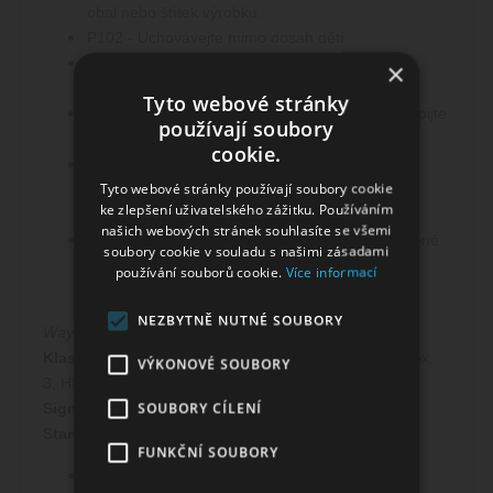
obal nebo štítek výrobku.
P102 - Uchovávejte mimo dosah dětí
P264 - Po manipulaci důkladně omyjte ruce a
×
zasažené části těla.
Tyto webové stránky
P270 - Při používání tohoto výrobku nejezte, nepijte
používají soubory
ani nekuřte.
cookie.
P301+P312 - PŘI POŽITÍ: Necítíte-li se dobře,
Tyto webové stránky používají soubory cookie
volejte TOXIKOLOGICKÉ INFORMAČNÍ
ke zlepšení uživatelského zážitku. Používáním
STŘEDISKO/ lékaře.
našich webových stránek souhlasíte se všemi
P501 - Odstraňte obsah/obal předáním oprávněné
soubory cookie v souladu s našimi zásadami
osobě k nakládání s odpady nebo vrácením
používání souborů cookie.
Více informací
dodavateli.
NEZBYTNĚ NUTNÉ SOUBORY
Way To Vape Berry Mix 18mg:
Klasifikace podle nařízení (ES) 1272/2008:
Acute Tox.
VÝKONOVÉ SOUBORY
3, H301
SOUBORY CÍLENÍ
Signální slovo:
Nebezpečí
Standardní věty o nebezpečnosti:
FUNKČNÍ SOUBORY
H301 - Toxický při požití