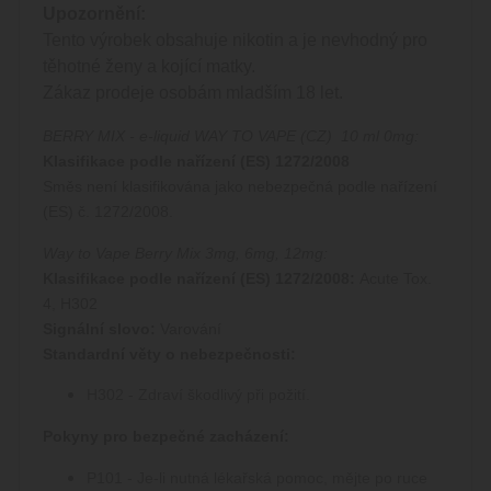
Upozornění:
Tento výrobek obsahuje nikotin a je nevhodný pro
těhotné ženy a kojící matky.
Zákaz prodeje osobám mladším 18 let.
BERRY MIX - e-liquid WAY TO VAPE (CZ) 10 ml 0mg:
Klasifikace podle nařízení (ES) 1272/2008
Směs není klasifikována jako nebezpečná podle nařízení
(ES) č. 1272/2008.
Way to Vape Berry Mix 3mg, 6mg, 12mg:
Klasifikace podle nařízení (ES) 1272/2008:
Acute Tox.
4, H302
Signální slovo:
Varování
Standardní věty o nebezpečnosti:
H302 - Zdraví škodlivý při požití.
Pokyny pro bezpečné zacházení:
P101 - Je-li nutná lékařská pomoc, mějte po ruce