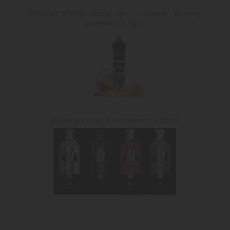
MONKEY SPERM / Řecký jogurt s ovocem - Monkey
shake&vape 12ml
aSpire Nautilus 2 clearomizér - 2,0 ml