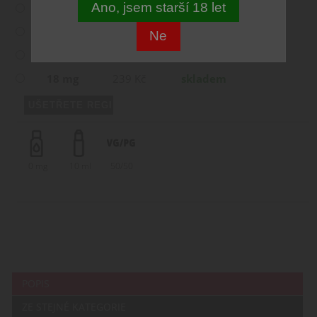
Ano, jsem starší 18 let
3 mg
239 Kč
skladem
6 mg
239 Kč
skladem
Ne
12 mg
239 Kč
skladem
18 mg
239 Kč
skladem
0 mg
10 ml
50/50
POPIS
ZE STEJNÉ KATEGORIE