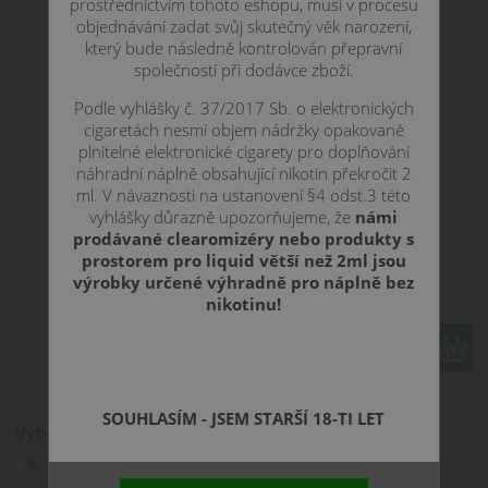
prostřednictvím tohoto eshopu, musí v procesu
objednávání zadat svůj skutečný věk narození,
který bude následně kontrolován přepravní
společností při dodávce zboží.
Podle vyhlášky č. 37/2017 Sb. o elektronických
cigaretách nesmí objem nádržky opakovaně
plnitelné elektronické cigarety pro doplňování
náhradní náplně obsahující nikotin překročit 2
ml. V návaznosti na ustanovení §4 odst.3 této
vyhlášky důrazně upozorňujeme, že
námi
prodávané clearomizéry nebo produkty s
prostorem pro liquid větší než 2ml jsou
239 CZK
výrobky určené výhradně pro náplně bez
nikotinu!
ks
SOUHLASÍM - JSEM STARŠÍ 18-TI LET
Vyberte variantu:
0 mg
239 Kč
skladem