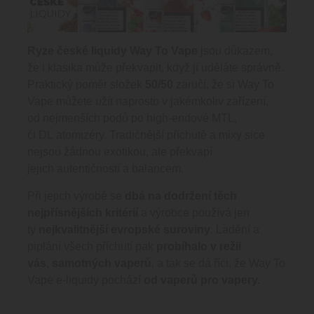
Ryze české
liquidy
Way To Vape
jsou důkazem,
že i klasika může překvapit, když jí uděláte správně.
Praktický poměr složek
50/50
zaručí, že si Way To
Vape můžete užít naprosto v jakémkoliv zařízení,
od nejmenších podů po high-endové
MTL
,
či
DL
atomizéry
. Tradičnější příchutě a mixy sice
nejsou žádnou exotikou, ale překvapí
jejich autentičností a balancem.
Při jejich výrobě se
dbá na dodržení těch
nejpřísnějších kritérií
a výrobce používá jen
ty
nejkvalitnější evropské suroviny
. Ladění a
piplání všech příchutí pak
probíhalo v režii
vás
,
samotných vaperů
, a tak se dá říci, že Way To
Vape
e-liquidy
pochází
od vaperů pro
vapery.