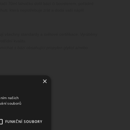
tačí 70ml lahvičku dolít bází či boosterem, pořádně
huti, která nepotřebuje zrát a dodá vaší náplň
ují všechny standardy a světové certifikace. Vyráběny
třídní kvalitu.
míchat s bází obsahující propylen glykol a/nebo
×
áním našich
vání souborů
FUNKČNÍ SOUBORY