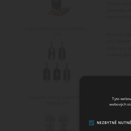
S novou sérií
zamíchat a má
intenzivní ch
aSpire Nautilus 2S clearomizér -
2 ml
Příchutě LIQU
jsou v přísně
Jedná se o vy
rostlinný glyc
Atomizér VAPOR GIANT V5 M
Tyto webov
25mm 5,5ml
webových st
NEZBYTNĚ NUTN