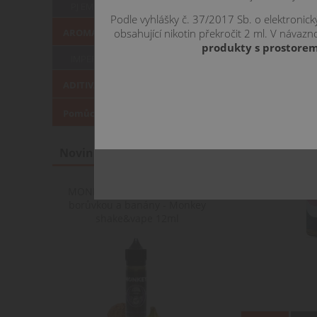
PJ EMPIRE
Podle vyhlášky č. 37/2017 Sb. o elektronic
obsahující nikotin překročit 2 ml. V náva
AROMATA KLASICKÁ
produkty s prostorem
IMPERIA
ADITIVA
Pomůcky pro míchání
Novinky
MONKEY COOKIE / Sušenka s
borůvkou a banány - Monkey
shake&vape 12ml