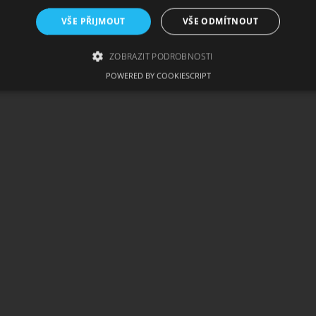
VŠE PŘIJMOUT
VŠE ODMÍTNOUT
ZOBRAZIT PODROBNOSTI
POWERED BY COOKIESCRIPT
zbytně nutné soubory
Výkonové soubory
Soubory cílení
Funkční soub
ie umožňují základní funkce webových stránek, jako je přihlášení uživatele a správa 
rů cookie správně používat.
skytovatel /
Vyprší
Popis
oména
1
Tento soubor cookie používá služba Cookie-Script.com
okieScript
měsíc
souhlasu se soubory cookie návštěvníků. Je nutné, aby
w.cigaretaplus.cz
Script.com fungoval správně.
ww.cigaretaplus.cz
9 dní
Tento soubor cookie se používá ke sledování položek n
23
a detailů relace pro účely udržování a řízení nakupová
hodin
stránkách.
29
Tento soubor cookie se používá k rozlišení mezi lidmi a
oudflare Inc.
minut
přínosné, aby bylo možné podávat platné zprávy o pou
eureka.cz
stránek.