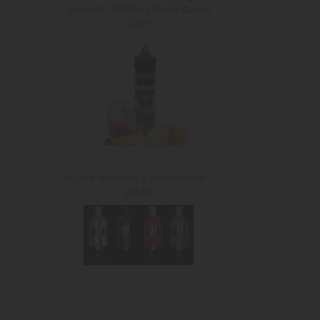
ovocem - Monkey shake&vape
12ml
aSpire Nautilus 2 clearomizér -
2,0 ml