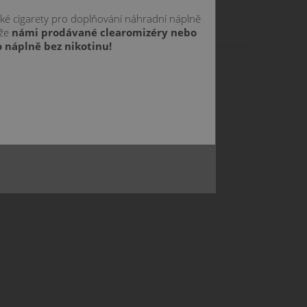
cké cigarety pro doplňování náhradní náplně
 že
námi prodávané clearomizéry nebo
 náplně bez nikotinu!