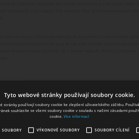
 příchutí LIQUA už nemusíte nic složitě odměřovat a zdlouhavě čekat, s
te připravený svůj e-liquid. A to všechno díky 12ml koncentrované příc
uť.
A jsou vyrobeny z těch nejkvalitnějších ingrediencí a samozřejmě splň
 kontrolovaných laboratořích a vy se tak vždy můžete spolehnout na prvo
soce koncentrované příchutě, ne o hotové náplně. Příchuť je potřeba s
erol.
Tyto webové stránky používají soubory cookie.
é stránky používají soubory cookie ke zlepšení uživatelského zážitku. Použív
ránek souhlasíte se všemi soubory cookie v souladu s našimi zásadami použí
cookie.
Více informací
É SOUBORY
VÝKONOVÉ SOUBORY
SOUBORY CÍLENÍ