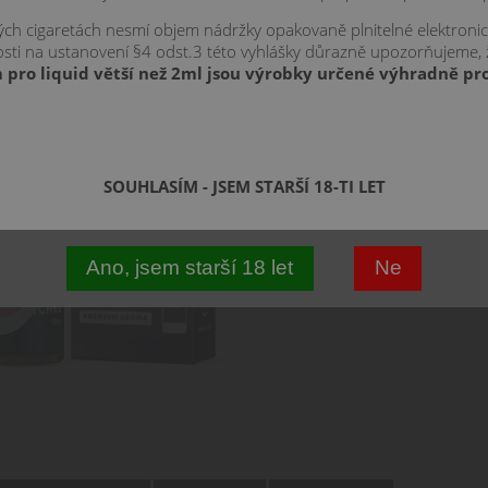
kých cigaretách nesmí objem nádržky opakovaně plnitelné elektroni
znosti na ustanovení §4 odst.3 této vyhlášky důrazně upozorňujeme,
 pro liquid větší než 2ml jsou výrobky určené výhradně pro
12 ml
SOUHLASÍM - JSEM STARŠÍ 18-TI LET
Ano, jsem starší 18 let
Ne