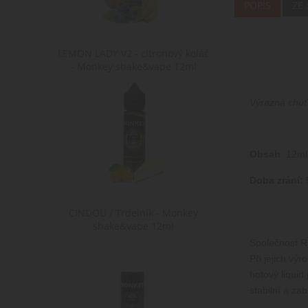
POPIS
ZE
LEMON LADY V2 - citronový koláč
- Monkey shake&vape 12ml
Výrazná chuť 
Obsah
: 12ml
Doba zrání:
5
CINDOU / Trdelník - Monkey
shake&vape 12ml
Společnost Ri
Při jejich vý
hotový liquid
stabilní a za