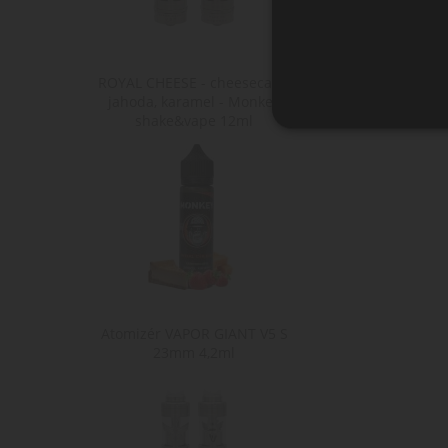
ROYAL CHEESE - cheesecake,
jahoda, karamel - Monkey
shake&vape 12ml
Ne
Nezbytně nutné soubory cook
bez nezbytně nutných soubo
Po
Název
D
CookieScriptConsent
Co
ww
Atomizér VAPOR GIANT V5 S
shop5_kosik
.w
23mm 4,2ml
__cf_bm
Cl
.h