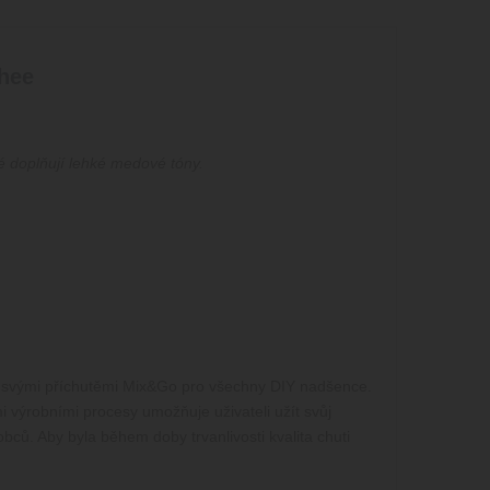
chee
ré doplňují lehké medové tóny.
 se svými příchutěmi Mix&Go pro všechny DIY nadšence.
mi výrobními procesy umožňuje uživateli užít svůj
obců. Aby byla během doby trvanlivosti kvalita chuti