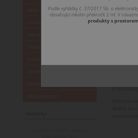
Podle vyhlášky č. 37/2017 Sb. o elektronic
GRIPY
obsahující nikotin překročit 2 ml. V náva
produkty s prostorem
CLEAROMIZÉRY
POD MOD
ŽHAVÍCÍ HLAVY
DIY ATOMIZÉRY
POPIS
VÁ
DIY PŘÍSLUŠENSTVÍ
BATERIE a NABÍJEČKY
PODROBNÝ
PŘÍSLUŠENSTVÍ
Vláčnou ch
Jedná se o
Novinky
sametovou 
CINDOU / Trdelník - Monkey
shake&vape 12ml