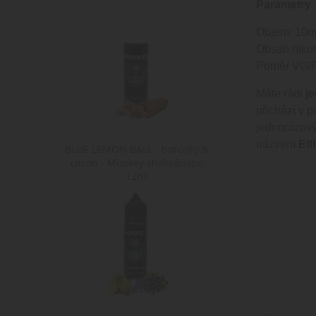
Parametry
Objem: 10m
Obsah nikot
Poměr VG/P
Máte rádi
j
přichází v p
jednorázovýc
názvem
Elfl
BLUE LEMON BALL - borůvky &
citron - Monkey shake&vape
12ml