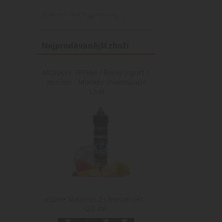
Zobrazit všechny novinky ...
Nejprodávanější zboží
MONKEY SPERM / Řecký jogurt s
ovocem - Monkey shake&vape
12ml
aSpire Nautilus 2 clearomizér -
2,0 ml