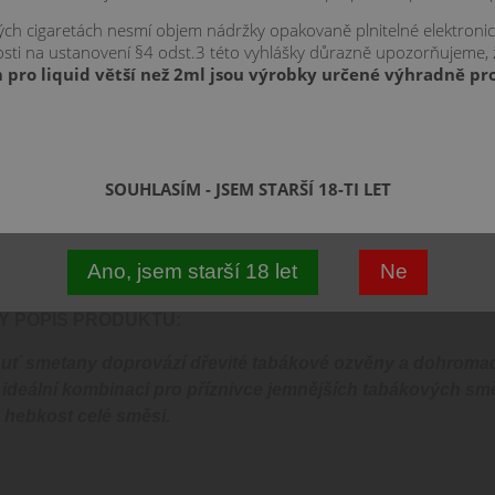
kých cigaretách nesmí objem nádržky opakovaně plnitelné elektroni
znosti na ustanovení §4 odst.3 této vyhlášky důrazně upozorňujeme,
 pro liquid větší než 2ml jsou výrobky určené výhradně pro
MTL
SOUHLASÍM - JSEM STARŠÍ 18-TI LET
Š DOTAZ
KOMENTÁŘE
Ano, jsem starší 18 let
Ne
 POPIS PRODUKTU:
uť smetany doprovází dřevité tabákové ozvěny a dohromady t
 ideální kombinaci pro příznivce jemnějších tabákových sm
hebkost celé směsi.