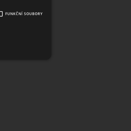
FUNKČNÍ SOUBORY
ory
účtu. Webové stránky nelze
 k zapamatování předvoleb
 banner cookie Cookie-
ákupního košíku uživatele
ní uživatele na webových