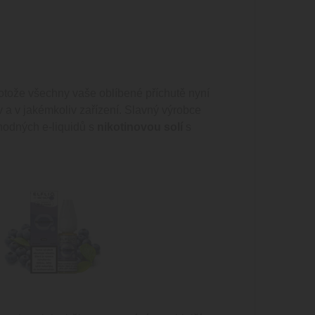
rotože všechny vaše oblíbené příchutě nyní
v a v jakémkoliv zařízení. Slavný výrobce
ahodných e-liquidů s
nikotinovou solí
s