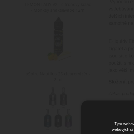
Výhodou e-
LEMON LADY V2 - citronový koláč
vstřebávání
- Monkey shake&vape 12ml
delších inte
samotné ná
E-liquidy El
cigaret a pr
jsou sice k
použití s n
jako větší m
aSpire Nautilus 2S clearomizér -
2 ml
Složení:
pr
Zákaz prodej
Výrobce:
Elf
CREAM TOBAC
Tyto webov
webových st