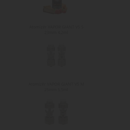
__cf_bm
Cl
.h
ochrany osobních údajů Google
Atomizér VAPOR GIANT V5 S
23mm 4,2ml
Poskytovate
Poskyt
Název
Název
Poskytovatel /
Doména
Domé
Název
Doména
shop5_pocitadlo
mena
.www.cigare
.www.c
sid
.seznam.cz
shop5_uid
.cigaretaplu
nastav_lang
.www.cigare
Atomizér VAPOR GIANT V5 M
25mm 5,5ml