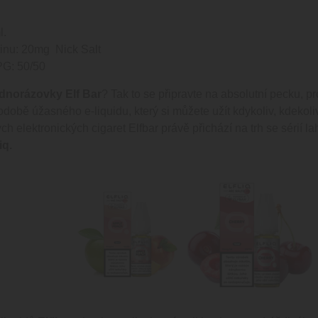
l.
inu: 20mg Nick Salt
G: 50/50
ednorázovky Elf Bar
? Tak to se připravte na absolutní pecku, p
odobě úžasného e-liquidu, který si můžete užít kdykoliv, kdekoli
h elektronických cigaret Elfbar právě přichází na trh se sérií l
iq.