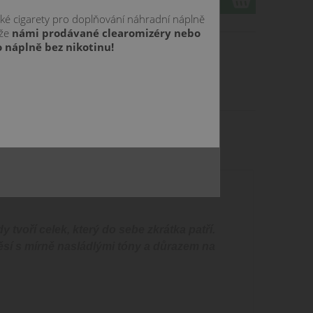
cké cigarety pro doplňování náhradní náplně
 že
námi prodávané clearomizéry nebo
 náplně bez nikotinu!
10 ml
50/50
20 Nick
Salt mg
voří celek, který do sebe zkrátka patří.
ěsí s mírně nasládlými tóny a důrazem na