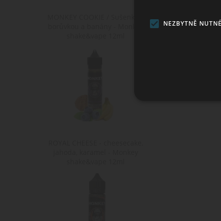
MONKEY COOKIE / Sušenka s
NEZBYTNĚ NUTN
borůvkou a banány - Monkey
shake&vape 12ml
Ne
Nezbytně nutné soubory cook
bez nezbytně nutných soubo
ROYAL CHEESE - cheesecake,
jahoda, karamel - Monkey
Po
Název
shake&vape 12ml
D
CookieScriptConsent
Co
ww
shop5_kosik
.w