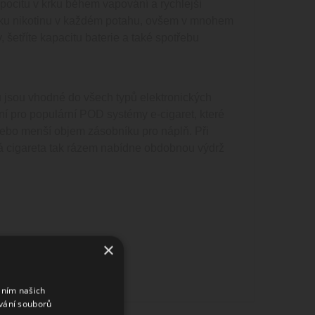
pocitu v krku během vapování a rychlejší
ávku nikotinu v každém potahu, ovšem v mnohem
 šetříte kapacitu baterie a také spotřebu
u jsou vhodné do všech typů elektronických
lní pro populární POD systémy e-cigaret, které
nebo menší objem zásobníku pro náplň. Při
cká cigareta tak rázem nabídne obdobnou výdrž
×
áním našich
vání souborů