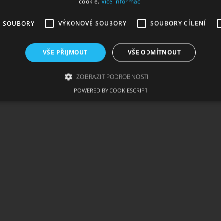
cookie.
Více informací
É SOUBORY
VÝKONOVÉ SOUBORY
SOUBORY CÍLENÍ
VŠE PŘIJMOUT
VŠE ODMÍTNOUT
ZOBRAZIT PODROBNOSTI
POWERED BY COOKIESCRIPT
zbytně nutné soubory
Výkonové soubory
Soubory cílení
Funkční soub
ie umožňují základní funkce webových stránek, jako je přihlášení uživatele a správa 
rů cookie správně používat.
skytovatel /
Vyprší
Popis
oména
1
Tento soubor cookie používá služba Cookie-Script.com
okieScript
měsíc
souhlasu se soubory cookie návštěvníků. Je nutné, aby
w.cigaretaplus.cz
Script.com fungoval správně.
ww.cigaretaplus.cz
9 dní
Tento soubor cookie se používá ke sledování položek n
23
a detailů relace pro účely udržování a řízení nakupová
hodin
stránkách.