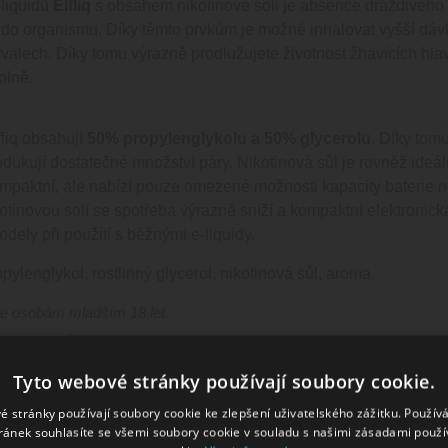
liquidů
Elfliq
s obsahem nikotinové soli je absence dráždivého 
 do organismu. Díky těmto prvkům je možné inhalovat vyšší d
rvalech. Díky tomu výrazně prodlužujete životnost žhavících hlav,
plně.
fliq obsahují
50% propylenglykolu a 50% glycerolu
. Díky tom
odukují dostatečné množství páry. Nikotinová sůl je rovněž ideá
ompaktní, ale nabízí pouze omezené možnosti kapacity baterie 
ikotinovou solí se spotřeba výrazně sníží a kompaktní elektroni
odely při použití s běžnými e-liquidy.
opylenglykol, rostlinný glycerol, nikotinová sůl, aroma
e osobám mladším 18 let.
 Bar
Tyto webové stránky používají soubory cookie.
CO - Elf Bar ELFLIQ NicSalt - 20mg
é stránky používají soubory cookie ke zlepšení uživatelského zážitku. Použív
ránek souhlasíte se všemi soubory cookie v souladu s našimi zásadami použí