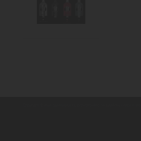
Copyright ©
,
provozováno na systému
www.cigaretaplus.cz
tvorba e-sh