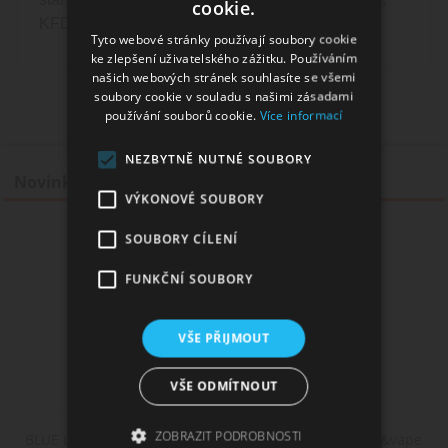
cookie.
KFDA, TUV MSDS.
Tyto webové stránky používají soubory cookie
ke zlepšení uživatelského zážitku. Používáním
našich webových stránek souhlasíte se všemi
soubory cookie v souladu s našimi zásadami
používání souborů cookie.
Více informací
NEZBYTNĚ NUTNÉ SOUBORY
Novinky
VÝKONOVÉ SOUBORY
CINDOU / Trdelník - Monkey shake&vape 12ml
SOUBORY CÍLENÍ
FUNKČNÍ SOUBORY
VŠE PŘIJMOUT
VŠE ODMÍTNOUT
ZOBRAZIT PODROBNOSTI
BLUE LEMON BALL - borůvky & citron - Monkey shake&vape