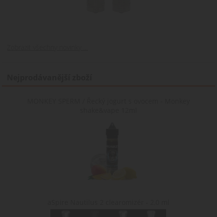
hodin
identifikaci relace
použit
relace.
uživatele a k
pro
zajištění hladkéh
interní
a
analýzu a
personalizované
měření
nakupování tím, 
výkonu.
sleduje výběry a
Zobrazit všechny novinky ...
preference
uživatele během
jejich návštěvy na
webu.
Nejprodávanější zboží
nastav_lang
.www.cigaretaplus.cz
10 dní
Tento soubor
cookie ukládá
preferované
MONKEY SPERM / Řecký jogurt s ovocem - Monkey
nastavení jazyka
shake&vape 12ml
uživatele, aby
poskytl osobní
zážitek zobrazení
webové stránky v
jazyce zvoleném
uživatelem.
aSpire Nautilus 2 clearomizér - 2,0 ml