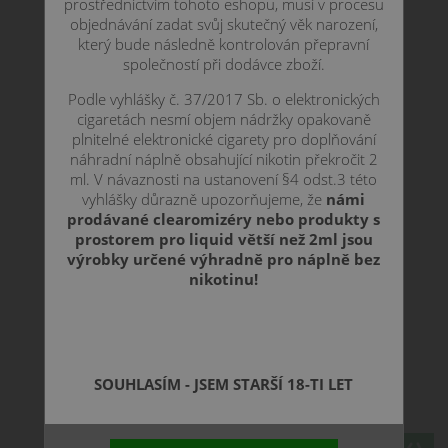
prostřednictvím tohoto eshopu, musí v procesu
objednávání zadat svůj skutečný věk narození,
který bude následně kontrolován přepravní
společností při dodávce zboží.
Podle vyhlášky č. 37/2017 Sb. o elektronických
cigaretách nesmí objem nádržky opakovaně
plnitelné elektronické cigarety pro doplňování
náhradní náplně obsahující nikotin překročit 2
ml. V návaznosti na ustanovení §4 odst.3 této
vyhlášky důrazně upozorňujeme, že
námi
prodávané clearomizéry nebo produkty s
prostorem pro liquid větší než 2ml jsou
výrobky určené výhradně pro náplně bez
nikotinu!
SOUHLASÍM - JSEM STARŠÍ 18-TI LET
223 CZK