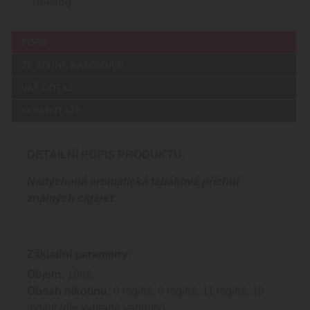
POPIS
ZE STEJNÉ KATEGORIE
VÁŠ DOTAZ
KOMENTÁŘE
DETAILNÍ POPIS PRODUKTU:
Nadýchaná aromatická tabáková příchuť
známých cigaret.
Základní parametry:
Objem:
10ml.
Obsah nikotinu:
0 mg/ml, 6 mg/ml, 11 mg/ml, 18
mg/ml (dle vybrané varianty)