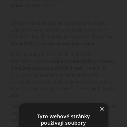
Poměr VG/PG:
30/70
Spolehnout se můžete na již osvědčenou kvalitu
značky Dekang, jednoho z největších světových
výrobců e-liquidů. Liquidy této řady jsou vhodné
pro
klasické potahování stylem pusa-plíce
.
DAF - Dekang Classic 10 ml nabízí řidší
konzistenci, což je
ideální pro menší žhavící hlavy
s malými otvory pro přívod k vatě
. S e-liquidy
Classic dosáhnete díky vyššímu poměru PG
výraznějšího podání chuti, a hlavně pořádného hitu.
Řada Classic si však zachovává také solidní tvorbu
páry.
Vysoká kvalita
nové řady e-liquidů je zajištěna těmi
×
nejlepšími ingrediencemi použitými k výrobě.
Tyto webové stránky
Samotná produkce splňuje řadu mezinárodních
používají soubory
standardů a certifikací včetně GMP, HACCP, ISO,