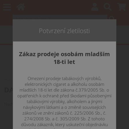
Potvrzení zletilosti
Zákaz prodeje osobám mladším
18-ti let
Omezení prodeje tabákových výrobků,
Home
E-LIQUIDY
DEKANG
DAF - Dekang Classic 10 ml
elektronických cigaret a alkoholu osobám
DAF - Dekang Classic 10 ml 0 mg
mladších 18-ti let dle zákona č.379/2005 Sb. o
opatřeních k ochraně před škodami působenými
tabákovými výrobky, alkoholem a jinými
Nadýchaná aromatická tabáková příchuť známých cigaret.
návykovými látkami a o změně souvisejících
zákonů ve znění zákonů č. 225/2006 Sb., č.
274/2008 Sb. a č. 305/2009 Sb. Z tohoto
důvodu zákazník, který uskuteční objednávku