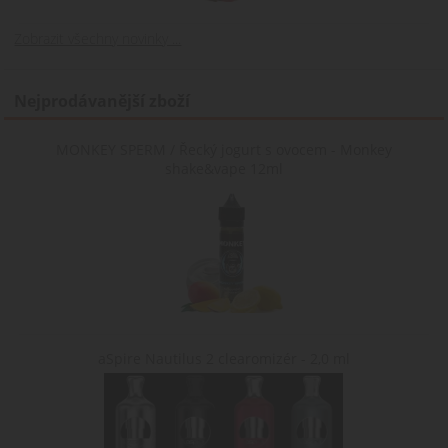
zážitek zobrazení
webové stránky v
jazyce zvoleném
Zobrazit všechny novinky ...
uživatelem.
Nejprodávanější zboží
MONKEY SPERM / Řecký jogurt s ovocem - Monkey
shake&vape 12ml
aSpire Nautilus 2 clearomizér - 2,0 ml