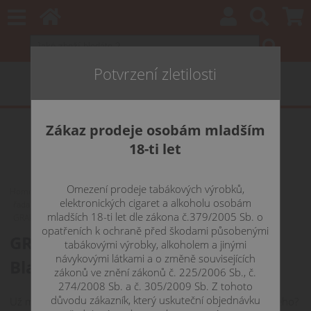
Potvrzení zletilosti
Zákaz prodeje osobám mladším
18-ti let
Omezení prodeje tabákových výrobků,
Home
AROMATA
AROMATA KLASICKÁ
IMPERIA
elektronických cigaret a alkoholu osobám
řada BLACK LABEL - ovocné
mladších 18-ti let dle zákona č.379/2005 Sb. o
GRAPEFRUIT - Aroma Imperia Black Label 10 ml
opatřeních k ochraně před škodami působenými
GRAPEFRUIT - Aroma Imperia
tabákovými výrobky, alkoholem a jinými
návykovými látkami a o změně souvisejících
Black Label 10 ml
zákonů ve znění zákonů č. 225/2006 Sb., č.
274/2008 Sb. a č. 305/2009 Sb. Z tohoto
důvodu zákazník, který uskuteční objednávku
Už máte dost výrazných, sladkých chutí a hledáte něco jiného?