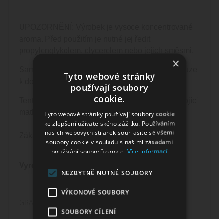
UPOZORNĚNÍ: Výrobek je vysoce koncentrované
aroma. Před použitím je nutné jej ředit
propylenglykolem, glycerolem nebo jejich směsmi.
×
Samotná příchuť neobsahuje nikotin a slouží pouze
Tyto webové stránky
k dochucování bází.
používají soubory
cookie.
Tento výrobek je nevhodný pro těhotné ženy a kojící
matky.
Tyto webové stránky používají soubory cookie
ke zlepšení uživatelského zážitku. Používáním
našich webových stránek souhlasíte se všemi
Zákaz prodeje osobám mladším 18 let.
soubory cookie v souladu s našimi zásadami
používání souborů cookie.
Více informací
Vyrobeno v ČR.
NEZBYTNĚ NUTNÉ SOUBORY
VÝKONOVÉ SOUBORY
GRAPEFRUIT - Aroma Imperia Black Label
SOUBORY CÍLENÍ