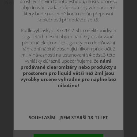
prostřednictvím tohoto eshopu, musí v procesu
Pro tento případ je tu hořká, citrusová chuť grapefruitu.
objednávání zadat svůj skutečný věk narození,
který bude následně kontrolován přepravní
společností při dodávce zboží.
Podle vyhlášky č. 37/2017 Sb. o elektronických
cigaretách nesmí objem nádržky opakovaně
plnitelné elektronické cigarety pro doplňování
náhradní náplně obsahující nikotin překročit 2
ml. V návaznosti na ustanovení §4 odst.3 této
vyhlášky důrazně upozorňujeme, že
námi
prodávané clearomizéry nebo produkty s
prostorem pro liquid větší než 2ml jsou
výrobky určené výhradně pro náplně bez
nikotinu!
SOUHLASÍM - JSEM STARŠÍ 18-TI LET