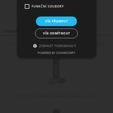
FUNKČNÍ SOUBORY
VŠE PŘIJMOUT
Novinky
VŠE ODMÍTNOUT
BLUE LEMON BALL - borůvky & citron - Monkey shake&vape
ZOBRAZIT PODROBNOSTI
12ml
POWERED BY COOKIESCRIPT
Nezbytně nutné soubory
Výkonové soubory
Soubory cílení
Funkční soubory
Nezbytně nutné soubory cookie umožňují
základní funkce webových stránek, jako je
CINDOU / Trdelník - Monkey shake&vape 12ml
přihlášení uživatele a správa účtu. Webové
stránky nelze bez nezbytně nutných souborů
cookie správně používat.
Poskytovatel /