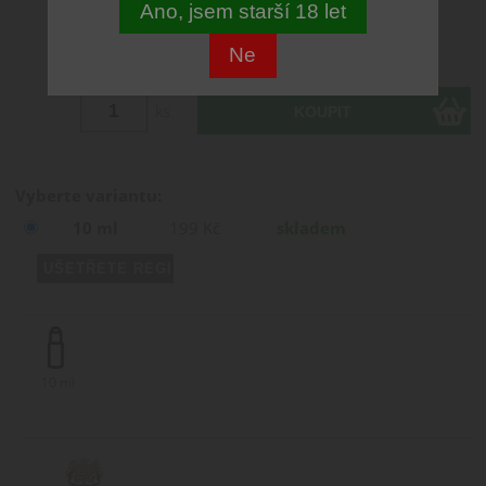
Ano, jsem starší 18 let
199 CZK
Ne
ks
Vyberte variantu:
10 ml
199 Kč
skladem
10 ml