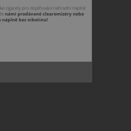
cké cigarety pro doplňování náhradní náplně
 že
námi prodávané clearomizéry nebo
 náplně bez nikotinu!