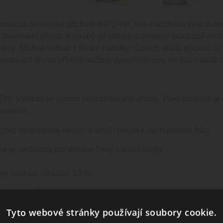
onalosti dovedené příchutě IMPERIA, Vás nadchnou svou autenti
ofesionální přístup k výrobě ve státem schválené laboratoři neda
lice. Můžete vybírat z široké nabídky různých druhů příchutí o
mbinací těchto příchutí můžete vytvořit recepty na tisíce dalších
 Výrobek je vysoce koncentrované aroma. Před použitím je nu
 směsmi.
chuť neobsahuje nikotin a slouží pouze k dochucování bází.
ek je nevhodný pro těhotné ženy a kojící matky.
je osobám mladším 18 let.
 ČR.
Tyto webové stránky používají soubory cookie.