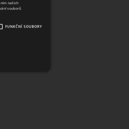
áním našich
vání souborů
FUNKČNÍ SOUBORY
ory
účtu. Webové stránky nelze
 k zapamatování předvoleb
 banner cookie Cookie-