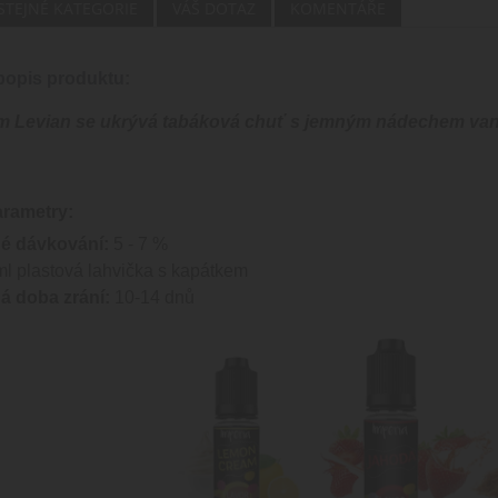
 STEJNÉ KATEGORIE
VÁŠ DOTAZ
KOMENTÁŘE
opis produktu:
 Levian se ukrývá tabáková chuť s jemným nádechem vani
arametry:
é dávkování:
5 - 7 %
l plastová lahvička s kapátkem
 doba zrání:
10-14 dnů