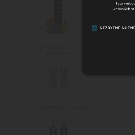
Tyto webov
webových st
LEVIAN (Tabá
NEZBYTNĚ NUTN
Atomizér VAPOR GIANT V5 S
23mm 4,2ml
Ne
Nezbytně nutné soubory cook
bez nezbytně nutných soubo
aSpire Nautilus 2S clearomizér -
Po
Název
2 ml
D
CookieScriptConsent
Co
ww