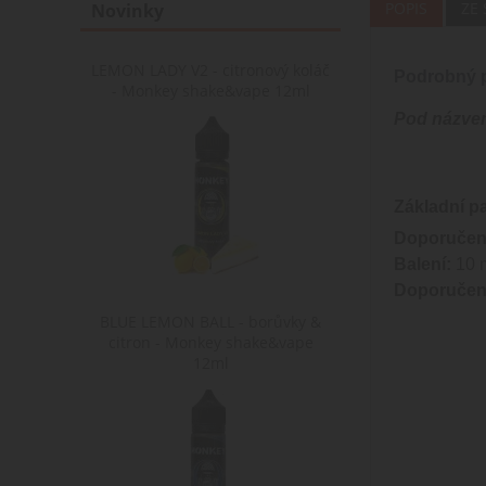
POPIS
ZE
Novinky
LEMON LADY V2 - citronový koláč
Podrobný p
- Monkey shake&vape 12ml
Pod názvem
Základní p
Doporučen
Balení:
10 m
Doporučená
BLUE LEMON BALL - borůvky &
citron - Monkey shake&vape
12ml