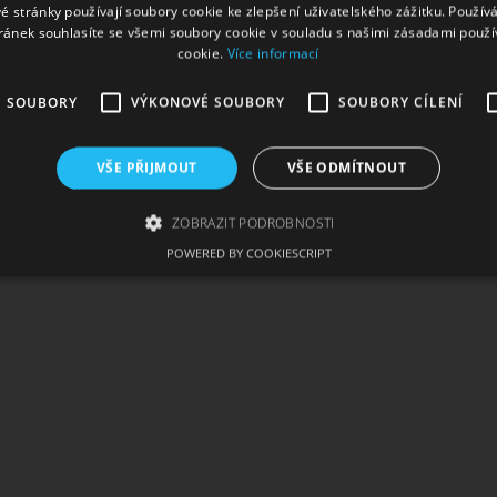
é stránky používají soubory cookie ke zlepšení uživatelského zážitku. Použív
ránek souhlasíte se všemi soubory cookie v souladu s našimi zásadami použí
k s vanilkou) - Aroma Imperia Black Label
cookie.
Více informací
É SOUBORY
VÝKONOVÉ SOUBORY
SOUBORY CÍLENÍ
VŠE PŘIJMOUT
VŠE ODMÍTNOUT
ZOBRAZIT PODROBNOSTI
POWERED BY COOKIESCRIPT
zbytně nutné soubory
Výkonové soubory
Soubory cílení
Funkční soub
ie umožňují základní funkce webových stránek, jako je přihlášení uživatele a správa 
rů cookie správně používat.
skytovatel /
Vyprší
Popis
oména
1
Tento soubor cookie používá služba Cookie-Script.com
okieScript
měsíc
souhlasu se soubory cookie návštěvníků. Je nutné, aby
w.cigaretaplus.cz
Script.com fungoval správně.