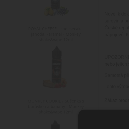
Nové, k dok
surovin a pr
České repub
ROYAL CHEESE - cheesecake,
jahoda, karamel - Monkey
nápojové. Ko
shake&vape 12ml
UPOZORNĚNÍ:
nebo jejich
Samotná pří
Tento výrob
Zákaz prode
MONKEY COOKIE / Sušenka s
borůvkou a banány - Monkey
shake&vape 12ml
Vyrobeno v