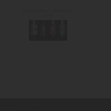
aSpire Nautilus 2 clearomizér -
2,0 ml
Copyright ©
,
provozováno na systému
www.cigaretaplus.cz
tvorba e-sh