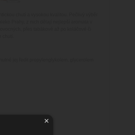
ckou chutí a vysokou kvalitou. Pečlivý výběr
leko Prahy, z nich dělají nejlepší aromata v
d ovocných, přes tabákové až po koláčové či
 chutí.
tné jej ředit propylenglykolem, glycerolem
×