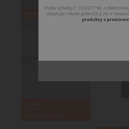
PJ EMPIRE
Podle vyhlášky č. 37/2017 Sb. o elektronic
obsahující nikotin překročit 2 ml. V náva
AROMATA KLASICKÁ
produkty s prostorem
IMPERIA
řada CLASSIC - tabákové
řada CLASSIC - ovocné
řada VAPE COOK - ovocné
řada BLACK LABEL - tabákové
řada BLACK LABEL - ovocné
řada BLACK LABEL - sladké
řada BLACK LABEL - nápojové,
mentolové
ADITIVA
Pomůcky pro míchání