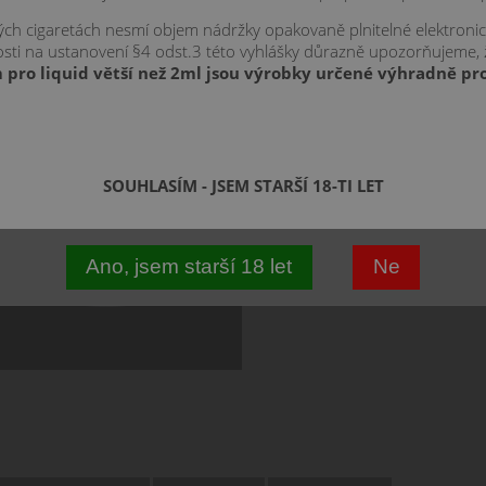
kých cigaretách nesmí objem nádržky opakovaně plnitelné elektroni
znosti na ustanovení §4 odst.3 této vyhlášky důrazně upozorňujeme,
 pro liquid větší než 2ml jsou výrobky určené výhradně pro
SOUHLASÍM - JSEM STARŠÍ 18-TI LET
Ano, jsem starší 18 let
Ne