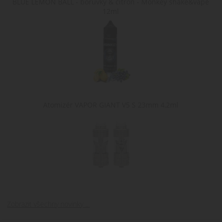
BLUE LEMON BALL - borůvky & citron - Monkey shake&vape
nakupování tím, 
výkonu.
sleduje výběry a
12ml
preference
uživatele během
jejich návštěvy na
webu.
nastav_lang
.www.cigaretaplus.cz
10 dní
Tento soubor
cookie ukládá
preferované
nastavení jazyka
uživatele, aby
poskytl osobní
zážitek zobrazení
webové stránky v
Atomizér VAPOR GIANT V5 S 23mm 4,2ml
jazyce zvoleném
uživatelem.
Zobrazit všechny novinky ...