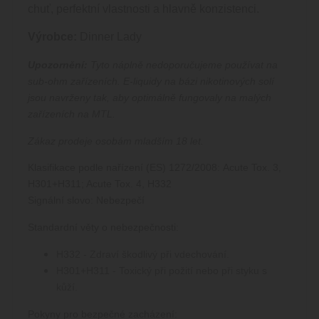
chuť, perfektní vlastnosti a hlavně konzistenci.
Výrobce:
Dinner Lady
Upozornění:
Tyto náplně nedoporučujeme používat na
sub-ohm zařízeních.
E-liquidy na bázi nikotinových solí
jsou navrženy tak, aby optimálně fungovaly na malých
zařízeních na MTL.
Zákaz prodeje osobám mladším 18 let.
Klasifikace podle nařízení (ES) 1272/2008: Acute Tox. 3,
H301+H311; Acute Tox. 4, H332
Signální slovo: Nebezpečí
Standardní věty o nebezpečnosti:
H332 - Zdraví škodlivý při vdechování.
H301+H311 - Toxický při požití nebo při styku s
kůží.
Pokyny pro bezpečné zacházení: