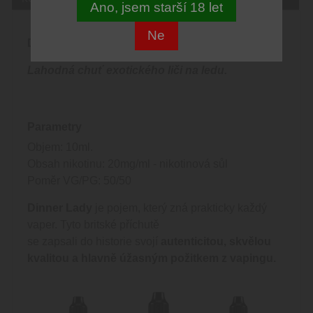
Ano, jsem starší 18 let
Ne
DETAILNÍ POPIS PRODUKTU:
Lahodná chuť exotického liči na ledu.
Parametry
Objem: 10ml.
Obsah nikotinu: 20mg/ml - nikotinová sůl
Poměr VG/PG: 50/50
Dinner Lady
je pojem, který zná prakticky každý
vaper. Tyto britské příchutě
se zapsali do historie svojí
autenticitou, skvělou
kvalitou a hlavně úžasným požitkem z vapingu.