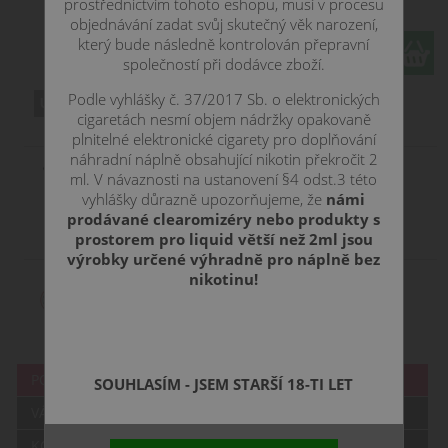
prostřednictvím tohoto eshopu, musí v procesu
objednávání zadat svůj skutečný věk narození,
který bude následně kontrolován přepravní
ks
společností při dodávce zboží.
Podle vyhlášky č. 37/2017 Sb. o elektronických
cigaretách nesmí objem nádržky opakovaně
plnitelné elektronické cigarety pro doplňování
náhradní náplně obsahující nikotin překročit 2
ml. V návaznosti na ustanovení §4 odst.3 této
vyhlášky důrazně upozorňujeme, že
námi
MTL
10 ml
50/50
Nick Salt
prodávané clearomizéry nebo produkty s
20 mg
prostorem pro liquid větší než 2ml jsou
výrobky určené výhradně pro náplně bez
nikotinu!
POPIS
SOUHLASÍM - JSEM STARŠÍ 18-TI LET
VÁŠ DOTAZ
KOMENTÁŘE