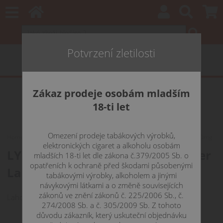
Potvrzení zletilosti
Zákaz prodeje osobám mladším
18-ti let
Omezení prodeje tabákových výrobků,
Home
Katalog
LYCHEE ICE / Liči & cooling - Dinner Lady NicSalt - 20mg
elektronických cigaret a alkoholu osobám
LYCHEE ICE / Liči & cooling - Dinner
mladších 18-ti let dle zákona č.379/2005 Sb. o
opatřeních k ochraně před škodami působenými
Lady NicSalt - 20mg
tabákovými výrobky, alkoholem a jinými
návykovými látkami a o změně souvisejících
zákonů ve znění zákonů č. 225/2006 Sb., č.
Lahodná chuť exotického liči na ledu.
274/2008 Sb. a č. 305/2009 Sb. Z tohoto
důvodu zákazník, který uskuteční objednávku
199 CZK