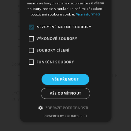
našich webových stránek souhlasíte se všemi
P330 - Vypláchněte ústa.
soubory cookie v souladu s našimi zásadami
P361 - Veškeré kontaminované části oděvu
používání souborů cookie.
Více informací
okamžitě svlékněte.
P363 - Kontaminovaný oděv před opětovným
NEZBYTNĚ NUTNÉ SOUBORY
použitím vyperte.
VÝKONOVÉ SOUBORY
P405 - Skladujte uzamčené.
P501 - Odstraňte obsah/obal podle místních
SOUBORY CÍLENÍ
předpisů.
FUNKČNÍ SOUBORY
Doplňující informace
EUH208 - Obsahuje 2,5-dimethyl-4-hydroxy-3(2H)-
VŠE PŘIJMOUT
furanon. Může vyvolat alergickou reakci.
LYCHEE ICE / Liči & cooling - Dinner Lady NicSalt -
VŠE ODMÍTNOUT
20mg
ZOBRAZIT PODROBNOSTI
POWERED BY COOKIESCRIPT
Nezbytně nutné soubory