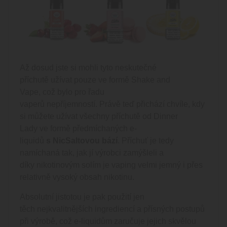
Až dosud jste si mohli tyto neskutečné
příchutě užívat pouze ve formě
Shake and
Vape
, což bylo pro řadu
vaperů nepříjemností. Právě teď přichází chvíle, kdy
si můžete užívat všechny příchutě od Dinner
Lady ve formě předmíchaných
e-
liquidů
s
NicSaltovou bází
. Příchuť je tedy
namíchaná tak, jak jí výrobci zamýšleli a
díky nikotinovým solím je vaping velmi jemný i přes
relativně vysoký obsah nikotinu.
Absolutní jistotou je pak použití jen
těch nejkvalitnějších ingrediencí a přísných postupů
při výrobě, což e-liquidům zaručuje jejich skvělou