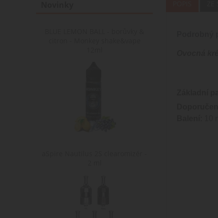
POPIS
ZE
Novinky
BLUE LEMON BALL - borůvky &
Podrobný p
citron - Monkey shake&vape
12ml
Ovocná kré
Základní p
Doporučen
Balení:
10 m
aSpire Nautilus 2S clearomizér -
2 ml