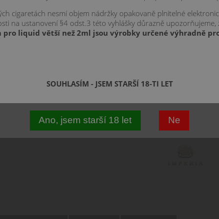
kých cigaretách nesmí objem nádržky opakovaně plnitelné elektroni
znosti na ustanovení §4 odst.3 této vyhlášky důrazně upozorňujeme,
Vyberte vari
 pro liquid větší než 2ml jsou výrobky určené výhradně pro
10 m
SOUHLASÍM - JSEM STARŠÍ 18-TI LET
10 ml
Ano, jsem starší 18 let
Ne