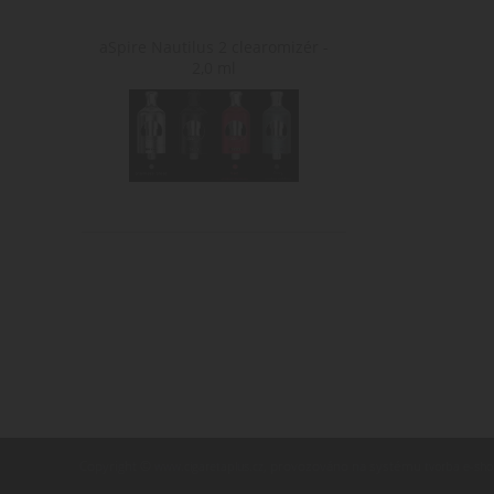
aSpire Nautilus 2 clearomizér -
2,0 ml
Copyright ©
,
provozováno na systému
www.cigaretaplus.cz
tvorba e-sh