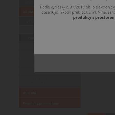
PJ EMPIRE
Podle vyhlášky č. 37/2017 Sb. o elektronic
obsahující nikotin překročit 2 ml. V náva
AROMATA KLASICKÁ
produkty s prostorem
IMPERIA
řada CLASSIC - tabákové
řada CLASSIC - ovocné
řada VAPE COOK - ovocné
řada BLACK LABEL - tabákové
řada BLACK LABEL - ovocné
řada BLACK LABEL - sladké
řada BLACK LABEL - nápojové,
mentolové
ADITIVA
Pomůcky pro míchání