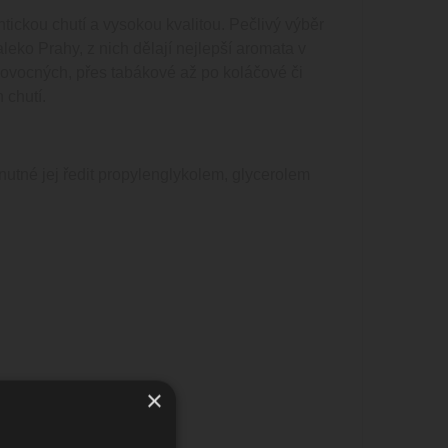
ckou chutí a vysokou kvalitou. Pečlivý výběr
leko Prahy, z nich dělají nejlepší aromata v
d ovocných, přes tabákové až po koláčové či
 chutí.
tné jej ředit propylenglykolem, glycerolem
×