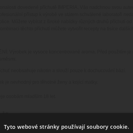
onalosti dovedené příchutě IMPERIA, Vás nadchnou svou autenti
ofesionální přístup k výrobě ve státem schválené laboratoři neda
lice. Můžete vybírat z široké nabídky různých druhů příchutí o
mbinací těchto příchutí můžete vytvořit recepty na tisíce dalších
 Výrobek je vysoce koncentrované aroma. Před použitím je nu
 směsmi.
chuť neobsahuje nikotin a slouží pouze k dochucování bází.
ek je nevhodný pro těhotné ženy a kojící matky.
je osobám mladším 18 let.
 ČR.
Tyto webové stránky používají soubory cookie.