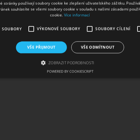
é stránky používají soubory cookie ke zlepšení uživatelského zážitku. Použív
ma Imperia Black Label
ránek souhlasíte se všemi soubory cookie v souladu s našimi zásadami použí
cookie.
Více informací
É SOUBORY
VÝKONOVÉ SOUBORY
SOUBORY CÍLENÍ
VŠE PŘIJMOUT
VŠE ODMÍTNOUT
ZOBRAZIT PODROBNOSTI
POWERED BY COOKIESCRIPT
zbytně nutné soubory
Výkonové soubory
Soubory cílení
Funkční soub
ie umožňují základní funkce webových stránek, jako je přihlášení uživatele a správa 
rů cookie správně používat.
skytovatel /
Vyprší
Popis
oména
1
Tento soubor cookie používá služba Cookie-Script.com
okieScript
měsíc
souhlasu se soubory cookie návštěvníků. Je nutné, aby
w.cigaretaplus.cz
Script.com fungoval správně.