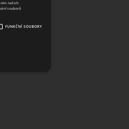
áním našich
vání souborů
FUNKČNÍ SOUBORY
ory
účtu. Webové stránky nelze
 k zapamatování předvoleb
 banner cookie Cookie-