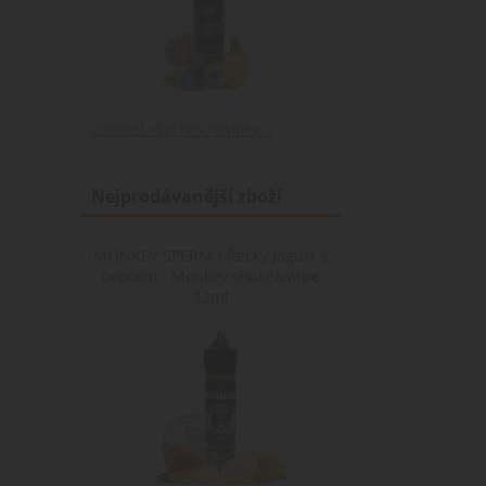
Zobrazit všechny novinky ...
Nejprodávanější zboží
MONKEY SPERM / Řecký jogurt s
ovocem - Monkey shake&vape
12ml