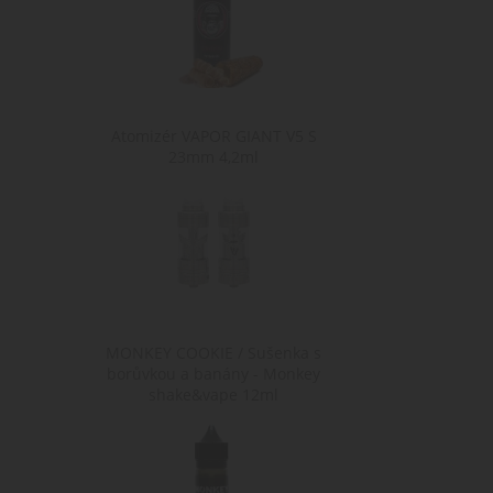
shop5_kosik
.w
__cf_bm
Cl
.h
ochrany osobních údajů Google
Atomizér VAPOR GIANT V5 S
23mm 4,2ml
Poskytovate
Poskyt
Název
Název
Poskytovatel /
Doména
Domé
Název
Doména
shop5_pocitadlo
mena
.www.cigare
.www.c
sid
.seznam.cz
shop5_uid
.cigaretaplu
nastav_lang
.www.cigare
MONKEY COOKIE / Sušenka s
borůvkou a banány - Monkey
shake&vape 12ml