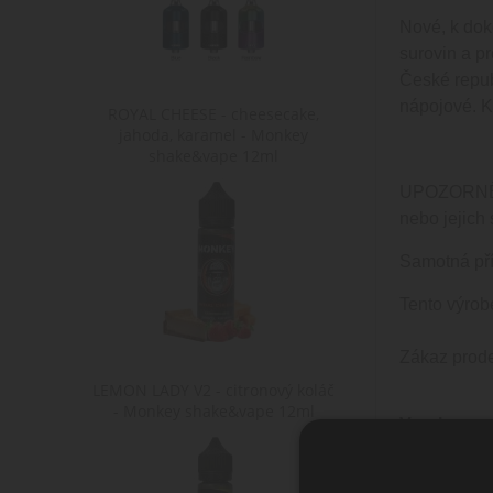
Nové, k dok
surovin a pr
České repub
nápojové. Ko
ROYAL CHEESE - cheesecake,
jahoda, karamel - Monkey
shake&vape 12ml
UPOZORNĚNÍ:
nebo jejich
Samotná pří
Tento výrob
Zákaz prode
LEMON LADY V2 - citronový koláč
- Monkey shake&vape 12ml
Vyrobeno v