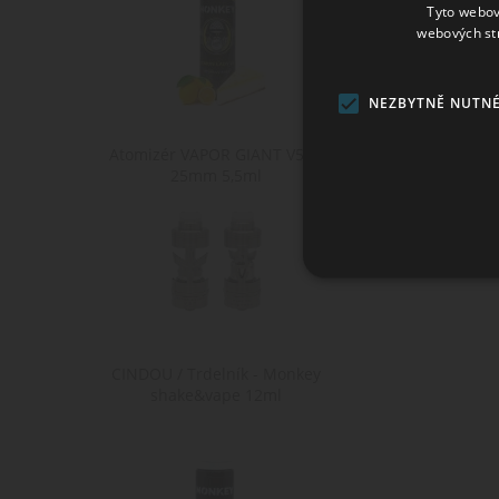
Tyto webov
MANGO - Aro
webových st
NEZBYTNĚ NUTN
Atomizér VAPOR GIANT V5 M
25mm 5,5ml
Ne
Nezbytně nutné soubory cook
bez nezbytně nutných soubo
CINDOU / Trdelník - Monkey
shake&vape 12ml
Po
Název
D
CookieScriptConsent
Co
ww