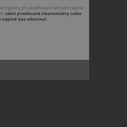
cké cigarety pro doplňování náhradní náplně
 že
námi prodávané clearomizéry nebo
antu:
 náplně bez nikotinu!
l
199 Kč
skladem