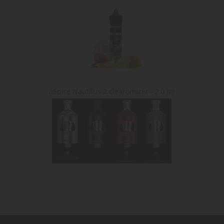
jejich návštěvy na
webu.
nastav_lang
.www.cigaretaplus.cz
10 dní
Tento soubor
cookie ukládá
preferované
nastavení jazyka
uživatele, aby
poskytl osobní
zážitek zobrazení
webové stránky v
jazyce zvoleném
uživatelem.
aSpire Nautilus 2 clearomizér - 2,0 ml