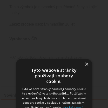
Tento výrobek je nevhodný pro těhotné ženy a kojící
matky.
Zákaz prodeje osobám mladším 18 let.
Vyrobeno v ČR.
MANGO KONGO - Aroma Imperia Black Label
×
Tyto webové stránky
používají soubory
cookie.
Tyto webové stránky používají soubory cookie
ke zlepšení uživatelského zážitku. Používáním
Novinky
našich webových stránek souhlasíte se všemi
soubory cookie v souladu s našimi zásadami
CINDOU / Trdelník - Monkey shake&vape 12ml
používání souborů cookie.
Více informací