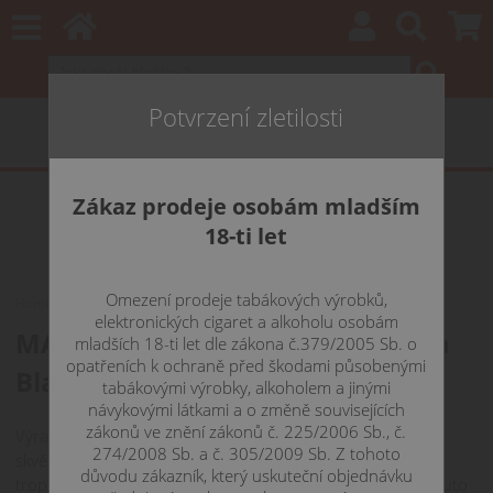
Potvrzení zletilosti
Zákaz prodeje osobám mladším
18-ti let
Omezení prodeje tabákových výrobků,
Home
Katalog
MANGO KONGO - Aroma Imperia Black Label 10 ml
elektronických cigaret a alkoholu osobám
MANGO KONGO - Aroma Imperia
mladších 18-ti let dle zákona č.379/2005 Sb. o
opatřeních k ochraně před škodami působenými
Black Label
tabákovými výrobky, alkoholem a jinými
návykovými látkami a o změně souvisejících
zákonů ve znění zákonů č. 225/2006 Sb., č.
Výrazně nasládlá a chuťově dokonalá - Mango Kongo je
274/2008 Sb. a č. 305/2009 Sb. Z tohoto
skvělou kombinací autentické a bohaté chuti manga s
důvodu zákazník, který uskuteční objednávku
tropickým podkresem v závěru. Vychutnejte si exotiku s touto