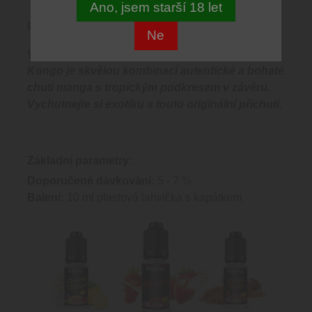
Ano, jsem starší 18 let
Podrobný popis produktu:
Ne
Výrazně nasládlá a chuťově dokonalá - Mango
Kongo je skvělou kombinací autentické a bohaté
chuti manga s tropickým podkresem v závěru.
Vychutnejte si exotiku s touto originální příchutí.
Základní parametry:
Doporučené dávkování:
5 - 7 %
Balení:
10 ml plastová lahvička s kapátkem