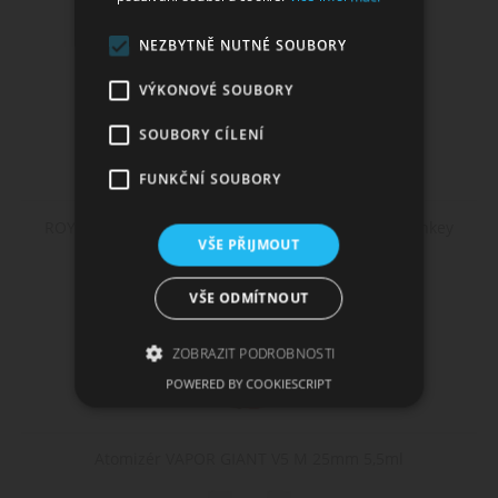
NEZBYTNĚ NUTNÉ SOUBORY
VÝKONOVÉ SOUBORY
SOUBORY CÍLENÍ
FUNKČNÍ SOUBORY
ROYAL CHEESE - cheesecake, jahoda, karamel - Monkey
VŠE PŘIJMOUT
shake&vape 12ml
VŠE ODMÍTNOUT
ZOBRAZIT PODROBNOSTI
POWERED BY COOKIESCRIPT
Nezbytně nutné soubory
Atomizér VAPOR GIANT V5 M 25mm 5,5ml
Výkonové soubory
Soubory cílení