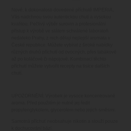
Nové, k dokonalosti dovedené příchutě IMPERIA,
Vás nadchnou svou autentickou chutí a vysokou
kvalitou. Pečlivý výběr surovin a profesionální
přístup k výrobě ve státem schválené laboratoři
nedaleko Prahy, z nich dělají nejlepší aromata v
České republice. Můžete vybírat z široké nabídky
různých druhů příchutí od ovocných, přes tabákové
až po koláčové či nápojové. Kombinací těchto
příchutí můžete vytvořit recepty na tisíce dalších
chutí.
UPOZORNĚNÍ: Výrobek je vysoce koncentrované
aroma. Před použitím je nutné jej ředit
propylenglykolem, glycerolem nebo jejich směsmi.
Samotná příchuť neobsahuje nikotin a slouží pouze
k dochucování bází.