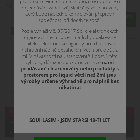
prostřednictvím tohoto eshopu, musí v procesu
originální příchutí.
objednávání zadat svůj skutečný věk narození,
který bude následně kontrolován přepravní
PRODEJ TOHOTO PRODUKTU BYL
společností při dodávce zboží.
UKONCEN
Podle vyhlášky č. 37/2017 Sb. o elektronických
cigaretách nesmí objem nádržky opakovaně
plnitelné elektronické cigarety pro doplňování
náhradní náplně obsahující nikotin překročit 2
ml. V návaznosti na ustanovení §4 odst.3 této
vyhlášky důrazně upozorňujeme, že
námi
prodávané clearomizéry nebo produkty s
prostorem pro liquid větší než 2ml jsou
výrobky určené výhradně pro náplně bez
nikotinu!
POPIS
SOUHLASÍM - JSEM STARŠÍ 18-TI LET
VÁŠ DOTAZ
KOMENTÁŘE