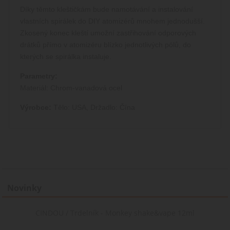
Díky těmto kleštičkám bude namotávání a instalování
vlastních spirálek do DIY atomizérů mnohem jednodušší.
Zkosený konec kleští umožní zastřihování odporových
drátků přímo v atomizéru blízko jednotlivých pólů, do
kterých se spirálka instaluje.
Parametry:
Materiál: Chrom-vanadová ocel
Výrobce:
Tělo: USA, Držadlo: Čína
Novinky
CINDOU / Trdelník - Monkey shake&vape 12ml