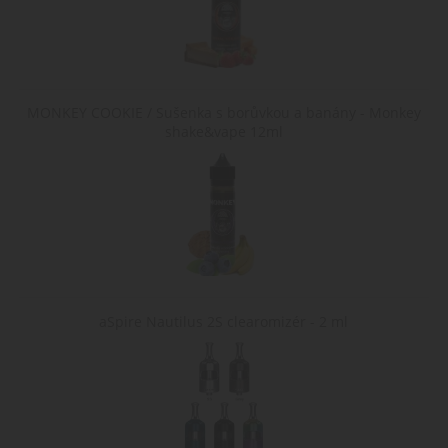
Script.c
zapamat
předvol
souhlasu
soubory
cookie
návštěvn
Je nutné
MONKEY COOKIE / Sušenka s borůvkou a banány - Monkey
banner
shake&vape 12ml
cookie
Cookie-
Script.c
fungova
správně.
Zásady
shop5_kosik
.www.cigaretaplus.cz
9 dní
Tento s
23
cookie s
ochrany osobních údajů Google
hodin
používá
sledován
položek
nákupní
košíku
uživatel
aSpire Nautilus 2S clearomizér - 2 ml
detailů r
pro účel
udržován
řízení
nakupov
uživatel
webový
stránkác