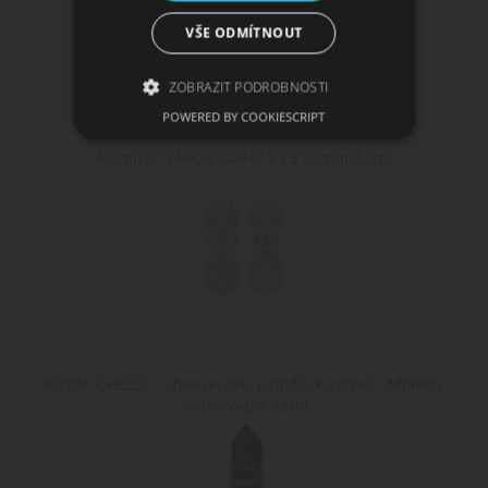
VŠE ODMÍTNOUT
ZOBRAZIT PODROBNOSTI
POWERED BY COOKIESCRIPT
Atomizér VAPOR GIANT V5 S 23mm 4,2ml
Nezbytně nutné soubory
Výkonové soubory
Soubory cílení
Funkční soubory
Nezbytně nutné soubory cookie umožňují
základní funkce webových stránek, jako je
přihlášení uživatele a správa účtu. Webové
stránky nelze bez nezbytně nutných souborů
cookie správně používat.
Poskytovatel /
Název
Vyprší
Popis
ROYAL CHEESE - cheesecake, jahoda, karamel - Monkey
Doména
shake&vape 12ml
CookieScriptConsent
1
Tento s
CookieScript
měsíc
cookie
www.cigaretaplus.cz
používá
služba
Cookie-