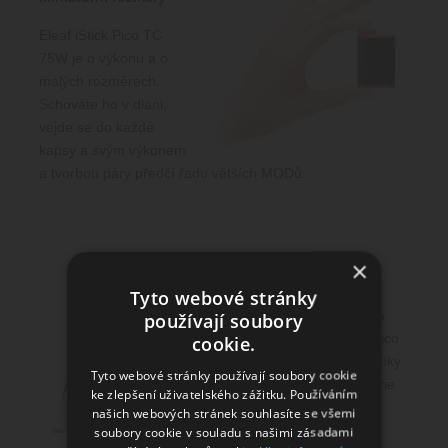
Eleaf iStick Pico TC
75W je o výkonu a o
malých rozměrech.
Schováte ho v dlani,
vejde se do každé
kapsy a svým výkonem
a tvorbou páry předčí řadu větších MODů.
×
Vyměnitelná baterie
Tyto webové stránky
Už nemusíte být závislí na
používají soubory
vestavěné baterii. iStick Pico
cookie.
využívá baterie 18650 a díky
Tyto webové stránky používají soubory cookie
hornímu šroubování baterie
ke zlepšení uživatelského zážitku. Používáním
kdykoliv snadno a rychle
našich webových stránek souhlasíte se všemi
vyměníte za plně nabitou.
soubory cookie v souladu s našimi zásadami