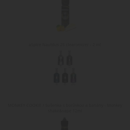
uživatele během
jejich návštěvy na
webu.
nastav_lang
.www.cigaretaplus.cz
10 dní
Tento soubor
cookie ukládá
preferované
nastavení jazyka
uživatele, aby
poskytl osobní
zážitek zobrazení
aSpire Nautilus 2S clearomizér - 2 ml
webové stránky v
jazyce zvoleném
uživatelem.
MONKEY COOKIE / Sušenka s borůvkou a banány - Monkey
shake&vape 12ml