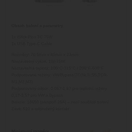
Obsah balení a parametry
1x iStick Pico TC 75W
1x USB Type-C Cable
Rozměry: 70,5mm x 45mm x 23mm
Nastavitelný výkon: 1W-75W
Nastavitelná teplota: 100°C-315°C / 200°F-600°F
Podporované režimy: VW/Bypass/TC(Ni,Ti,SS,TCR-
M1,M2,M3)
Podporovaný odpor: 0,05?-1,5? pro teplotní režimy
0,1?-3,5? pro VW a Bypass
Baterie: 18650 (alespoň 25A) – není součástí balení
Závit: 510 a odpružený kontakt
Miniaturní rozměry