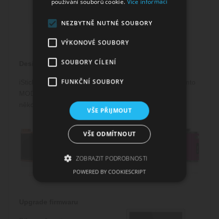
používání souborů cookie.
Více informací
NEZBYTNĚ NUTNÉ SOUBORY
VÝKONOVÉ SOUBORY
SOUBORY CÍLENÍ
Design
FUNKČNÍ SOUBORY
iStick Pico nabízí malé rozměry, díky kterým bude s tímto
MODem radost cestovat. Vybírat navíc můžete hned z
několika barevných variací.
VŠE PŘIJMOUT
VŠE ODMÍTNOUT
ZOBRAZIT PODROBNOSTI
POWERED BY COOKIESCRIPT
Nezbytně nutné soubory
Upgrade firmwaru
Výkonové soubory
Soubory cílení