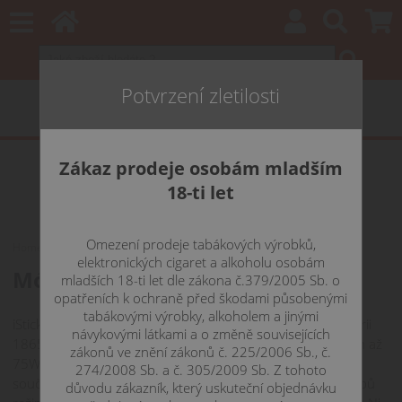
Potvrzení zletilosti
Zákaz prodeje osobám mladším
18-ti let
Omezení prodeje tabákových výrobků,
Home
GRIPY
eLeaf
Mód Eleaf iStick Pico TC 75W
elektronických cigaret a alkoholu osobám
Mód Eleaf iStick Pico TC 75W
mladších 18-ti let dle zákona č.379/2005 Sb. o
opatřeních k ochraně před škodami působenými
tabákovými výrobky, alkoholem a jinými
iStick Pico TC 75W je malý, ale výkonný mód na jednu baterii
návykovými látkami a o změně souvisejících
18650, s možností nabíjet pomocí micro USB portu. Výkon až
zákonů ve znění zákonů č. 225/2006 Sb., č.
75W postačuje na naprostou většinu tanků, jež jsou v
274/2008 Sb. a č. 305/2009 Sb. Z tohoto
současnosti na trhu. Mód umožňuje nastavení různých typů
důvodu zákazník, který uskuteční objednávku