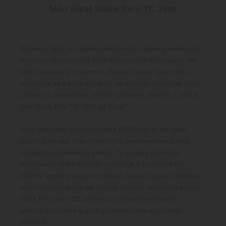
Mód Eleaf iStick Pico TC 75W
Rozměry hrají při výběru elektronické cigarety velkou roli.
Každý by samozřejmě chtěl co nejmenší e-cigaretu, ale
také dostatečně výkonnou. Dlouhou dobu bylo tohle v
rozporu a až v poslední době se začínají objevovat malá
zařízení s dostatečně velkým výkonem. Jedním z nich je
také iStick Pico TC 75W od Eleaf.
Nový přírůstek do rodiny iStick MODů na to jde zase
trochu jinak než jeho předchůdci a vestavěnou baterii
nahradila vyměnitelná 18650. Ta se díky vrchnímu
šroubování velice snadno vyměňuje a kdykoliv ji tak
můžete vyměnit za plně nabitou. A pokud byste náhodou
neměli možnost nabíjet baterie externě, nemusíte zoufat,
iStick Pico má USB port typu C, přes který baterii
pohodlně nabijete a ještě přitom můžete e-cigaretu
používat.