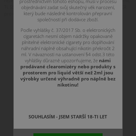
režimů – klasický režim výkonu, Bypass, teplotní režimy pro Ni,
prostřednictvím tohoto eshopu, musí v procesu
Ti, SS, ale též i možnost nastavení teplotního koeficientu TCR
objednávání zadat svůj skutečný věk narození,
který bude následně kontrolován přepravní
pro daný typ drátu.
společností při dodávce zboží.
Podle vyhlášky č. 37/2017 Sb. o elektronických
cigaretách nesmí objem nádržky opakovaně
plnitelné elektronické cigarety pro doplňování
náhradní náplně obsahující nikotin překročit 2
ml. V návaznosti na ustanovení §4 odst.3 této
vyhlášky důrazně upozorňujeme, že
námi
prodávané clearomizéry nebo produkty s
prostorem pro liquid větší než 2ml jsou
výrobky určené výhradně pro náplně bez
nikotinu!
SOUHLASÍM - JSEM STARŠÍ 18-TI LET