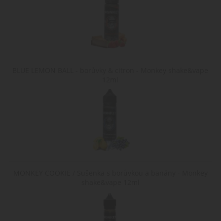
Poskytovatel /
Název
Vyprší
Popis
Doména
CookieScriptConsent
1
Tento s
CookieScript
měsíc
cookie
www.cigaretaplus.cz
používá
služba
Cookie-
Script.c
BLUE LEMON BALL - borůvky & citron - Monkey shake&vape
zapamat
předvol
12ml
souhlasu
soubory
cookie
návštěvn
Je nutné
banner
cookie
Cookie-
Script.c
fungova
správně.
Zásady
shop5_kosik
.www.cigaretaplus.cz
9 dní
Tento s
MONKEY COOKIE / Sušenka s borůvkou a banány - Monkey
23
cookie s
ochrany osobních údajů Google
hodin
používá
shake&vape 12ml
sledován
položek
nákupní
košíku
uživatel