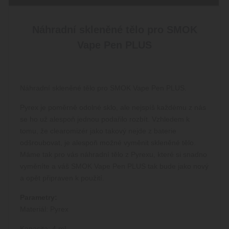
Náhradní skleněné tělo pro SMOK
Vape Pen PLUS
Náhradní skleněné tělo pro SMOK Vape Pen PLUS.
Pyrex je poměrně odolné sklo, ale nejspíš každému z nás
se ho už alespoň jednou podařilo rozbít. Vzhledem k
tomu, že clearomizér jako takový nejde z baterie
odšroubovat, je alespoň možné vyměnit skleněné tělo.
Máme tak pro vás náhradní tělo z Pyrexu, které si snadno
vyměníte a váš SMOK Vape Pen PLUS tak bude jako nový
a opět připraven k použití.
Parametry:
Materiál: Pyrex
Kapacita: 4 ml