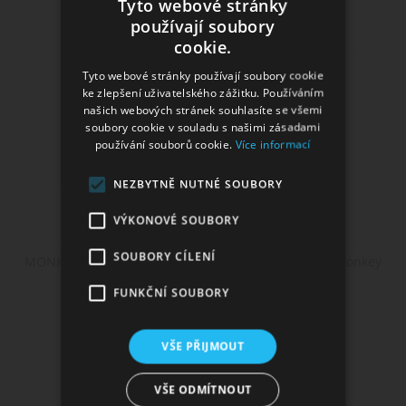
Tyto webové stránky
používají soubory
cookie.
Atomizér VAPOR GIANT V5 M 25mm 5,5ml
Tyto webové stránky používají soubory cookie
ke zlepšení uživatelského zážitku. Používáním
našich webových stránek souhlasíte se všemi
soubory cookie v souladu s našimi zásadami
používání souborů cookie.
Více informací
NEZBYTNĚ NUTNÉ SOUBORY
VÝKONOVÉ SOUBORY
SOUBORY CÍLENÍ
MONKEY COOKIE / Sušenka s borůvkou a banány - Monkey
shake&vape 12ml
FUNKČNÍ SOUBORY
VŠE PŘIJMOUT
VŠE ODMÍTNOUT