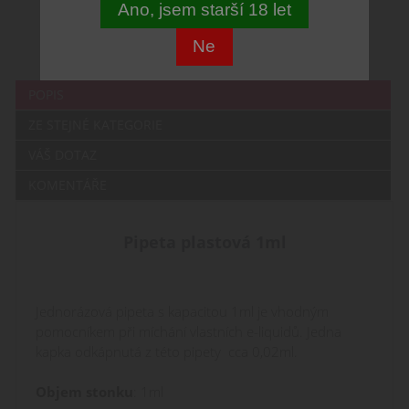
Ano, jsem starší 18 let
Ne
POPIS
ZE STEJNÉ KATEGORIE
VÁŠ DOTAZ
KOMENTÁŘE
Pipeta plastová 1ml
Jednorázová pipeta s kapacitou 1ml je vhodným
pomocníkem při míchání vlastních e-liquidů. Jedna
kapka odkápnutá z této pipety cca 0,02ml.
Objem stonku
: 1ml