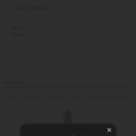
Objem balonku:
3,5ml
Barva:
Transparentní (průhledná)
Balení
: 1ks
Novinky
BLUE LEMON BALL - borůvky & citron - Monkey shake&vape
12ml
×