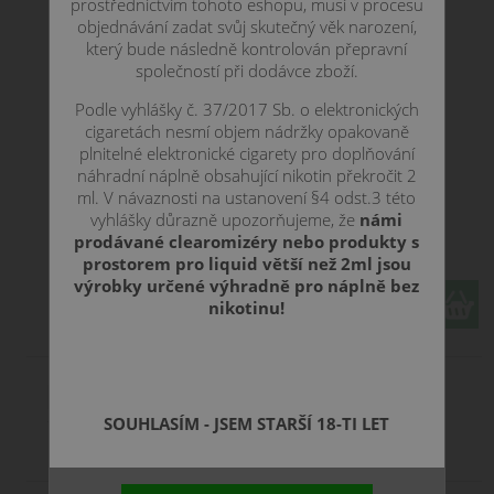
prostřednictvím tohoto eshopu, musí v procesu
objednávání zadat svůj skutečný věk narození,
který bude následně kontrolován přepravní
společností při dodávce zboží.
Podle vyhlášky č. 37/2017 Sb. o elektronických
cigaretách nesmí objem nádržky opakovaně
plnitelné elektronické cigarety pro doplňování
náhradní náplně obsahující nikotin překročit 2
ml. V návaznosti na ustanovení §4 odst.3 této
vyhlášky důrazně upozorňujeme, že
námi
38 CZK
prodávané clearomizéry nebo produkty s
prostorem pro liquid větší než 2ml jsou
výrobky určené výhradně pro náplně bez
ks
nikotinu!
SOUHLASÍM - JSEM STARŠÍ 18-TI LET
1 ml