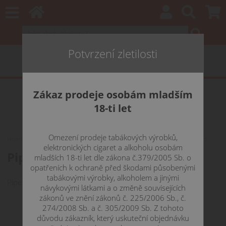
Potvrzení zletilosti
Zákaz prodeje osobám mladším
18-ti let
Omezení prodeje tabákových výrobků,
Home
AROMATA
Pomůcky pro míchání
Pipeta plastová 1ml - 1ks
elektronických cigaret a alkoholu osobám
Pipeta plastová 1ml - 1ks
mladších 18-ti let dle zákona č.379/2005 Sb. o
opatřeních k ochraně před škodami působenými
tabákovými výrobky, alkoholem a jinými
Pipeta plastová 1ml - 1ks
návykovými látkami a o změně souvisejících
zákonů ve znění zákonů č. 225/2006 Sb., č.
274/2008 Sb. a č. 305/2009 Sb. Z tohoto
důvodu zákazník, který uskuteční objednávku