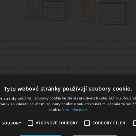
LIQUA
uvádí na trh kolekci vymazlených salt nikotinových e-l
hutí. Vyladěné náplně LIQUA Salt se pyšní sladkou a intenzivní
Všechny použité ingredience jsou výrazné a dají každé náplni ne
iquidů LIQUA Salt s obsahem nikotinové soli je absence dráždi
 do organismu. Díky těmto prvkům je možné inhalovat vyšší d
rvalech. Díky tomu výrazně prodlužujete životnost žhavících hlav,
Tyto webové stránky používají soubory cookie.
plně.
é stránky používají soubory cookie ke zlepšení uživatelského zážitku. Použív
IQUA Salt obsahují 50% propylenglykolu a 50% glycerolu. Díky
ránek souhlasíte se všemi soubory cookie v souladu s našimi zásadami použí
ých cigaret a produkují dostatečné množství páry. Nikotinová sůl
cookie.
Více informací
eré jsou sice kompaktní, ale nabízí pouze omezené možnosti kap
É SOUBORY
VÝKONOVÉ SOUBORY
SOUBORY CÍLENÍ
oužití s nikotinovou solí se spotřeba výrazně sníží a kompaktní 
rž jako větší modely při použití s běžnými e-liquidy.