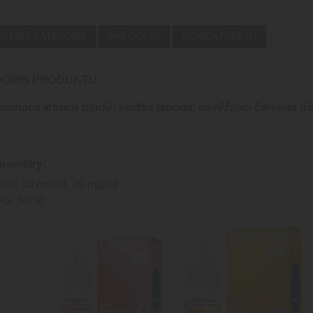
 STEJNÉ KATEGORIE
VÁŠ DOTAZ
KOMENTÁŘE (1)
 POPIS PRODUKTU:
binace letních plodů: sladká jahoda, osvěžující červená tř
arametry:
inu: 10 mg/ml, 20 mg/ml
G: 50/50