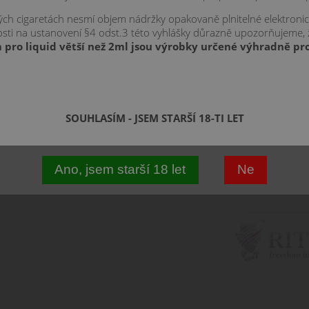
243 CZ
kých cigaretách nesmí objem nádržky opakovaně plnitelné elektroni
znosti na ustanovení §4 odst.3 této vyhlášky důrazně upozorňujeme,
 pro liquid větší než 2ml jsou výrobky určené výhradně pro
Vyberte vari
10 m
20 m
SOUHLASÍM - JSEM STARŠÍ 18-TI LET
Ano, jsem starší 18 let
Ne
10 mg