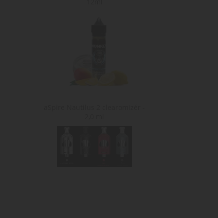
12ml
aSpire Nautilus 2 clearomizér -
2,0 ml