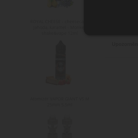
Objem lahv
ROYAL CHEESE - cheesecake,
Složení S
jahoda, karamel - Monkey
glycerol, ni
shake&vape 12ml
Ne
Upozorněn
Nezbytně nutné soubory cook
bez nezbytně nutných soubo
Po
Název
D
CookieScriptConsent
Co
ww
Atomizér VAPOR GIANT V5 M
shop5_kosik
.w
25mm 5,5ml
__cf_bm
Cl
.h
ochrany osobních údajů Google