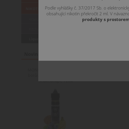
Podle vyhlášky č. 37/2017 Sb. o elektronic
NIKOTINOVÉ SOLI
obsahující nikotin překročit 2 ml. V náva
produkty s prostorem
Aramax /CZ/
Ritchy (CZ)
Liqua (CZ)
Novinky
MONKEY COOKIE / Sušenka s
borůvkou a banány - Monkey
shake&vape 12ml