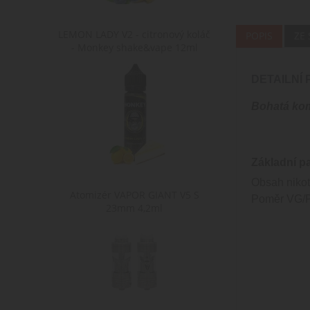
LEMON LADY V2 - citronový koláč
POPIS
ZE
- Monkey shake&vape 12ml
DETAILNÍ
Bohatá kom
Základní p
Obsah nikot
Atomizér VAPOR GIANT V5 S
Poměr VG/P
23mm 4,2ml