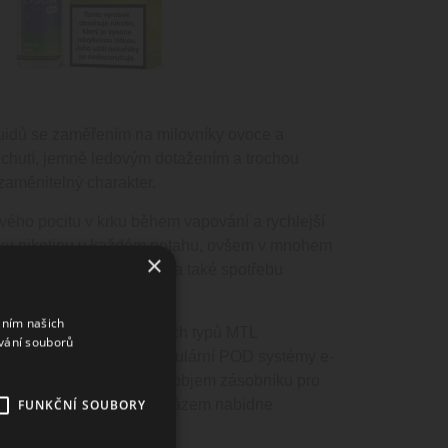
iquidů se zaměřením na milovníky ovoce a
 chutí, jemně ledovým dotažením a trochou
zaměnitelný charakter.
vého pocitu v krku během vapování a rychlejší
ávku nikotinu v každém potahu, ovšem v mnohem
×
 šetříte kapacitu baterie a také spotřebu
áním našich
 tomu jsou vhodné do všech typů MTL
vání souborů
 je rovněž ideální pro populární POD systémy e-
acity baterie nebo menší objem zásobníku pro
FUNKČNÍ SOUBORY
elektronická cigareta tak rázem nabídne