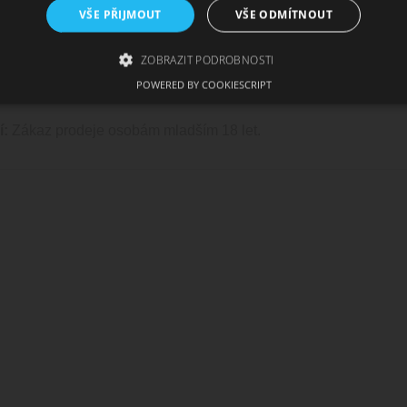
VŠE PŘIJMOUT
VŠE ODMÍTNOUT
ičky:
10ml
ZOBRAZIT PODROBNOSTI
TRAWBERRY CHERRY RASPBERRY / Jahoda, třešeň, malina -
POWERED BY COOKIESCRIPT
kotinová sůl, aroma
zbytně nutné soubory
Výkonové soubory
Soubory cílení
Funkční soub
í:
Zákaz prodeje osobám mladším 18 let.
ie umožňují základní funkce webových stránek, jako je přihlášení uživatele a správa 
rů cookie správně používat.
skytovatel /
Vyprší
Popis
oména
1
Tento soubor cookie používá služba Cookie-Script.com
okieScript
měsíc
souhlasu se soubory cookie návštěvníků. Je nutné, aby
w.cigaretaplus.cz
Script.com fungoval správně.
ww.cigaretaplus.cz
9 dní
Tento soubor cookie se používá ke sledování položek n
23
a detailů relace pro účely udržování a řízení nakupová
hodin
stránkách.
29
Tento soubor cookie se používá k rozlišení mezi lidmi a
oudflare Inc.
minut
přínosné, aby bylo možné podávat platné zprávy o pou
eureka.cz
stránek.