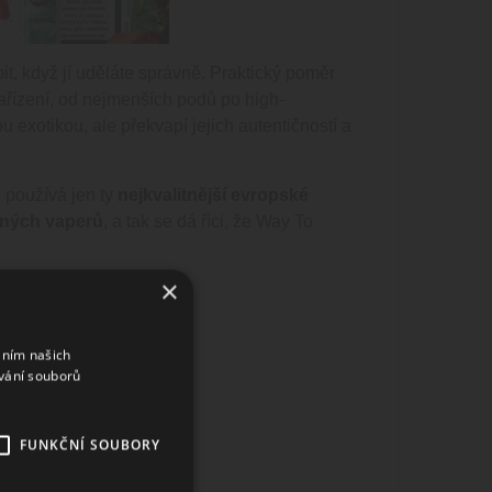
t, když jí uděláte správně. Praktický poměr
ařízení, od nejmenších podů po high-
u exotikou, ale překvapí jejich autentičností a
 používá jen ty
nejkvalitnější evropské
ných vaperů
, a tak se dá říci, že Way To
×
ky.
áním našich
vání souborů
FUNKČNÍ SOUBORY