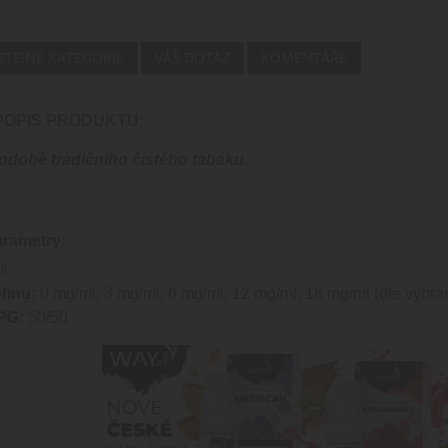
 STEJNÉ KATEGORIE
VÁŠ DOTAZ
KOMENTÁŘE
 POPIS PRODUKTU:
odobě tradičního čistého tabáku.
arametry:
l.
tinu:
0 mg/ml, 3 mg/ml, 6 mg/ml, 12 mg/ml, 18 mg/ml (dle vybran
PG:
50/50