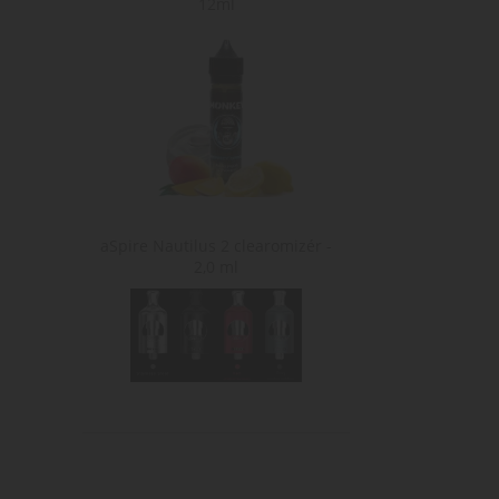
12ml
aSpire Nautilus 2 clearomizér -
2,0 ml