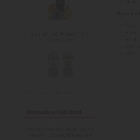
H302 - 
Poskytovate
Poskyt
Pokyny pro 
Název
Název
Poskytovatel /
Doména
Domé
Název
Doména
P101 - 
shop5_pocitadlo
mena
.www.cigare
.www.c
sid
.seznam.cz
P102 -
Atomizér VAPOR GIANT V5 M
P264 -
25mm 5,5ml
shop5_uid
.cigaretaplu
P301+P
P501 -
nastav_lang
.www.cigare
Zobrazit všechny novinky ...
Nejprodávanější zboží
MONKEY SPERM / Řecký jogurt s
ovocem - Monkey shake&vape