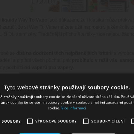
é
liquidy
Way To Vape
jsou důkazem, že i klasika může překvapi
0
zaručí, že si Way To Vape můžete užít naprosto v jakémkoliv z
L
, či
DL
atomizéry
. Tradičnější příchutě a mixy sice nejsou žádno
ýrobě se
dbá na dodržení těch nejpřísnějších kritérií
a výrobce
Ladění a piplání všech příchutí pak
probíhalo v režii vás
,
samot
idy
pochází
od vaperů pro
vapery.
í:
Tyto webové stránky používají soubory cookie.
ek obsahuje nikotin a je nevhodný pro těhotné ženy a kojící mat
é stránky používají soubory cookie ke zlepšení uživatelského zážitku. Použív
je osobám mladším 18 let.
ránek souhlasíte se všemi soubory cookie v souladu s našimi zásadami použí
cookie.
Více informací
 - e-liquid WAY TO VAPE (CZ) 10 ml 0mg:
podle nařízení (ES) 1272/2008
É SOUBORY
VÝKONOVÉ SOUBORY
SOUBORY CÍLENÍ
asifikována jako nebezpečná podle nařízení (ES) č. 1272/2008.