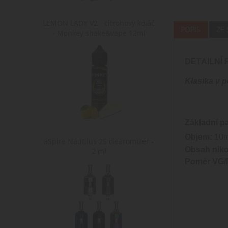
LEMON LADY V2 - citronový koláč
POPIS
ZE
- Monkey shake&vape 12ml
DETAILNÍ
Klasika v p
Základní p
Objem:
10m
aSpire Nautilus 2S clearomizér -
Obsah niko
2 ml
Poměr VG/