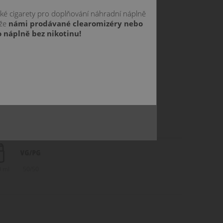
cké cigarety pro doplňování náhradní náplně
 že
námi prodávané clearomizéry nebo
antu:
 náplně bez nikotinu!
239 Kč
skladem
239 Kč
skladem
239 Kč
skladem
g
239 Kč
skadem
g
239 Kč
skladem
0 ml
50/50