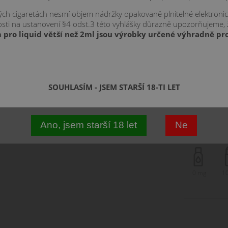
kých cigaretách nesmí objem nádržky opakovaně plnitelné elektroni
znosti na ustanovení §4 odst.3 této vyhlášky důrazně upozorňujeme,
Vyberte vari
 pro liquid větší než 2ml jsou výrobky určené výhradně pro
0 mg
3 mg
6 mg
SOUHLASÍM - JSEM STARŠÍ 18-TI LET
12 m
18 m
Ano, jsem starší 18 let
Ne
0 mg
1