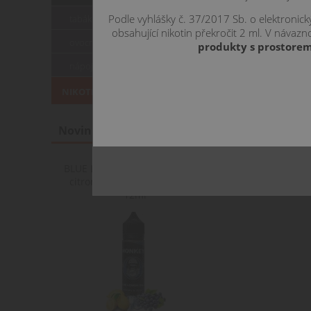
Podle vyhlášky č. 37/2017 Sb. o elektronic
tabákové
obsahující nikotin překročit 2 ml. V náva
ovocné
produkty s prostorem
nápojové, mentolové
NIKOTINOVÉ SOLI
Novinky
BLUE LEMON BALL - borůvky &
citron - Monkey shake&vape
12ml