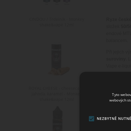
CINDOU / Trdelník - Monkey
Ryze česk
shake&vape 12ml
složek
50/5
endové
MT
balancem.
Při jejich v
suroviny
. 
Vape
e-liqu
Upozorněn
ROYAL CHEESE - cheesecake,
Tento výrob
jahoda, karamel - Monkey
Tyto webov
Zákaz prode
shake&vape 12ml
webových st
TRADITIONAL
Klasifikace 
NEZBYTNĚ NUTN
Směs není kl