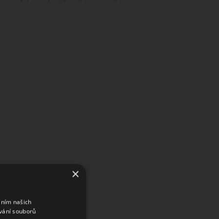
×
áním našich
vání souborů