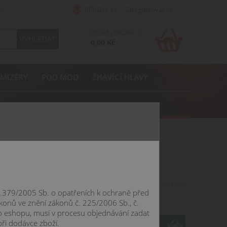
ty
Přihlásit se
Zaregistrovat se
Počet položek: 0
0,00 Kč
MIZÉRY
POD MOD
ŽHAVÍCÍ HLAVY
ejte autentickou chuť zralých třešní díky této příchuti
 č.379/2005 Sb. o opatřeních k ochraně před
konů ve znění zákonů č. 225/2006 Sb., č.
o eshopu, musí v procesu objednávání zadat
při dodávce zboží.
ks