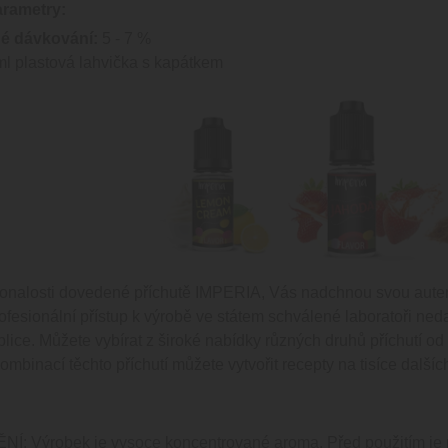
arametry:
é dávkování:
5 - 7 %
l plastová lahvička s kapátkem
onalosti dovedené příchutě IMPERIA, Vás nadchnou svou autenti
ofesionální přístup k výrobě ve státem schválené laboratoři neda
lice. Můžete vybírat z široké nabídky různých druhů příchutí o
mbinací těchto příchutí můžete vytvořit recepty na tisíce dalších
 Výrobek je vysoce koncentrované aroma. Před použitím je nu