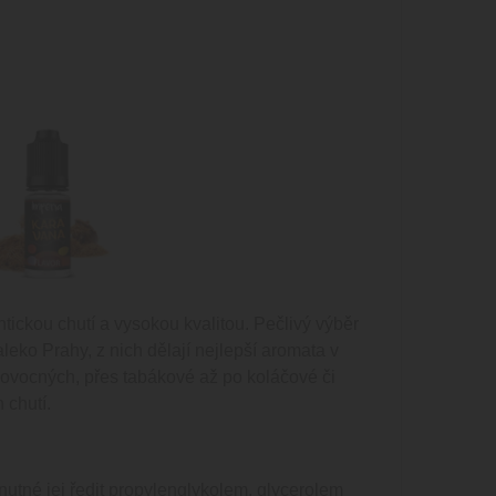
ckou chutí a vysokou kvalitou. Pečlivý výběr
leko Prahy, z nich dělají nejlepší aromata v
d ovocných, přes tabákové až po koláčové či
 chutí.
tné jej ředit propylenglykolem, glycerolem