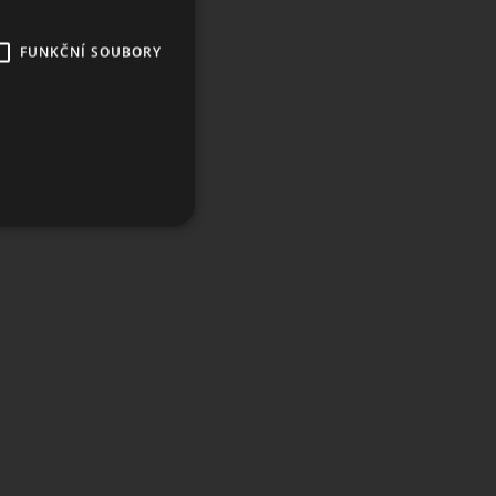
FUNKČNÍ SOUBORY
ory
účtu. Webové stránky nelze
 k zapamatování předvoleb
 banner cookie Cookie-
ákupního košíku uživatele
ní uživatele na webových