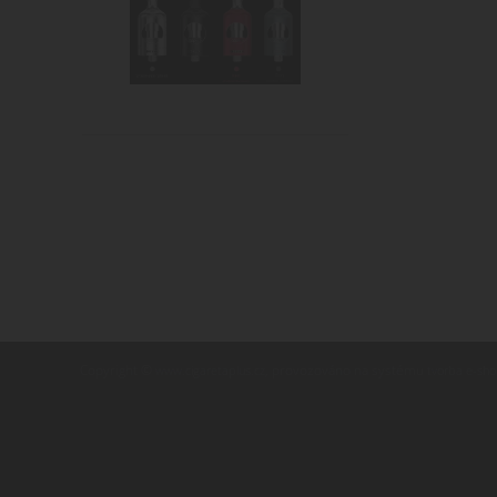
Copyright ©
,
provozováno na systému
www.cigaretaplus.cz
tvorba e-sh