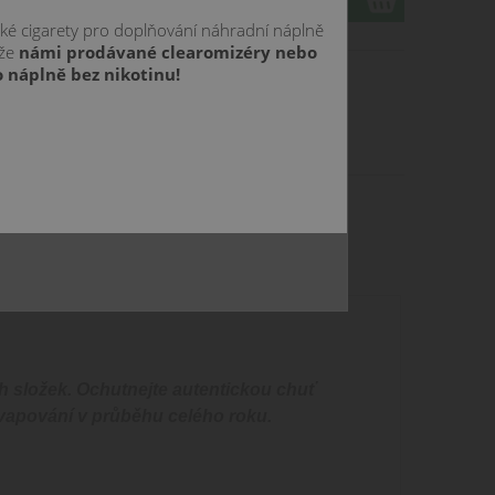
cké cigarety pro doplňování náhradní náplně
 že
námi prodávané clearomizéry nebo
 náplně bez nikotinu!
h složek. Ochutnejte autentickou chuť
o vapování v průběhu celého roku.