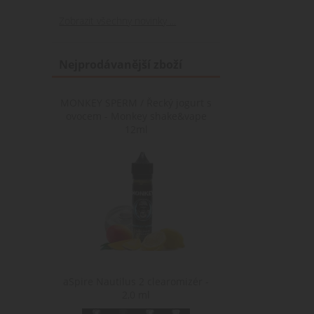
Zobrazit všechny novinky ...
Nejprodávanější zboží
MONKEY SPERM / Řecký jogurt s
ovocem - Monkey shake&vape
12ml
aSpire Nautilus 2 clearomizér -
2,0 ml