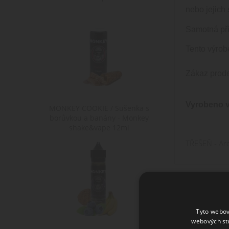
nebo jejich
Samotná pří
Tento výrob
Zákaz prode
Vyrobeno v
MONKEY COOKIE / Sušenka s
borůvkou a banány - Monkey
shake&vape 12ml
TŘEŠEŇ - Ar
Tyto webov
webových st