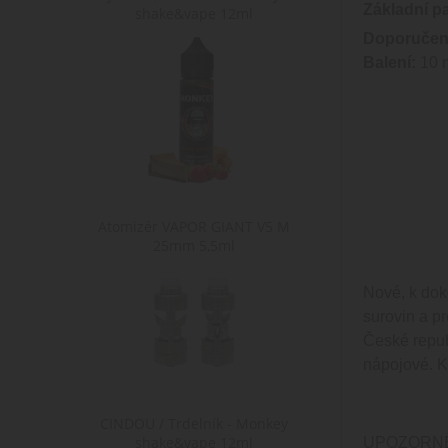
Základní p
shake&vape 12ml
Doporučen
Balení:
10 m
Atomizér VAPOR GIANT V5 M
25mm 5,5ml
Nové, k dok
surovin a pr
České repub
nápojové. Ko
CINDOU / Trdelník - Monkey
shake&vape 12ml
UPOZORNĚNÍ: