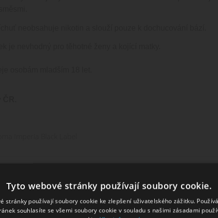
 směsmi.
chuť neobsahuje nikotin a slouží pouze k dochucování bází.
ek je nevhodný pro těhotné ženy a kojící matky.
je osobám mladším 18 let.
 ČR.
oma Imperia Black Label
Tyto webové stránky používají soubory cookie.
é stránky používají soubory cookie ke zlepšení uživatelského zážitku. Použív
ránek souhlasíte se všemi soubory cookie v souladu s našimi zásadami použí