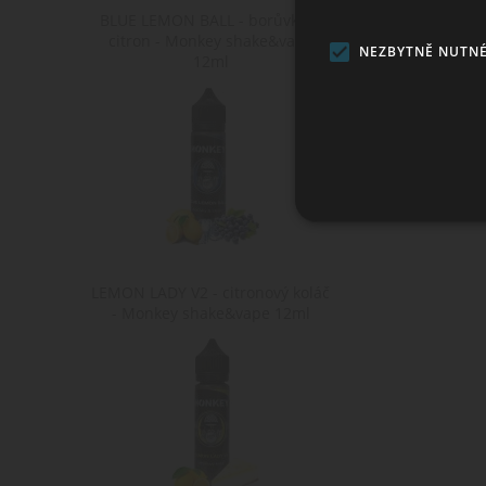
BLUE LEMON BALL - borůvky &
citron - Monkey shake&vape
NEZBYTNĚ NUTN
12ml
Ne
LEMON LADY V2 - citronový koláč
Nezbytně nutné soubory cook
bez nezbytně nutných soubo
- Monkey shake&vape 12ml
Po
Název
D
CookieScriptConsent
Co
ww
shop5_kosik
.w