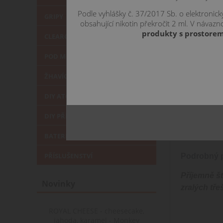
Podle vyhlášky č. 37/2017 Sb. o elektronic
GRIPY
obsahující nikotin překročit 2 ml. V náva
produkty s prostorem
CLEAROMIZÉRY
POD MOD
ŽHAVÍCÍ HLAVY
DIY ATOMIZÉRY
DIY PŘÍSLUŠENSTVÍ
POPIS
VÁ
BATERIE a NABÍJEČKY
PŘÍSLUŠENSTVÍ
Podrobný p
Příjemně š
Novinky
zralých tře
ROYAL CHEESE - cheesecake,
jahoda, karamel - Monkey