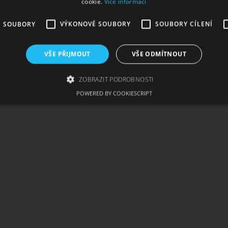
cookie.
Více informací
É SOUBORY
VÝKONOVÉ SOUBORY
SOUBORY CÍLENÍ
VŠE PŘIJMOUT
VŠE ODMÍTNOUT
ZOBRAZIT PODROBNOSTI
POWERED BY COOKIESCRIPT
zbytně nutné soubory
Výkonové soubory
Soubory cílení
Funkční soub
ie umožňují základní funkce webových stránek, jako je přihlášení uživatele a správa 
rů cookie správně používat.
skytovatel /
Vyprší
Popis
oména
1
Tento soubor cookie používá služba Cookie-Script.com
okieScript
měsíc
souhlasu se soubory cookie návštěvníků. Je nutné, aby
w.cigaretaplus.cz
Script.com fungoval správně.
ww.cigaretaplus.cz
9 dní
Tento soubor cookie se používá ke sledování položek n
23
a detailů relace pro účely udržování a řízení nakupová
hodin
stránkách.