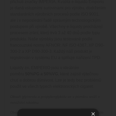
příchutí značky IMPERIA. Kvalita e-liquidů Emporio
je daná vstupními surovinami pro výrobu, dodržením
standardních výrobních procesů podle ISO 9001,
ale i v neposlední řadě správným technologickým
postupem při výrobě. Všechny e-liquidy procházejí
procesem zrání, který trvá 3 až 40 dnů podle typu
produktu. Naše výrobky jsou testované podle
francouzské normy AFNOR: NF ISO 4387, XP D90-
300-2 a XP D90-300-3. Každý náš produkt je
registrován v systému EU a splňuje nařízení TPD.
Liquidy zn. EMPERIO jsou v ideálním
poměru
50%PG a 50%VG
, které zajistí výtečnou
chuť a dobrou dýmivost. Lze je tedy bez problémů
použít ve všech typech elektronických cigaret.
Obsah glycerolu a propylenglykolu se v poměru sníží o
množství nikotinu.
×
Obsahuje nikotin a nedoporučuje se pro nekuřáky, mladé