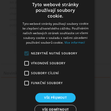
lidi do 18 let, těhotné nebo kojící matky, ty které trpí
Tyto webové stránky
zdravotními problémy, například hypertenzí, srdeční
používají soubory
chorobou, žaludečními a dvanácterníkovými vředy,
cookie.
onemocněním jater nebo ledvin, bolesti v krku, nebo
Tyto webové stránky používají soubory cookie
potíže s dýcháním.
ke zlepšení uživatelského zážitku. Používáním
našich webových stránek souhlasíte se všemi
TROPICANO - e-liquid EMPORIO 10 ml
soubory cookie v souladu s našimi zásadami
používání souborů cookie.
Více informací
NEZBYTNĚ NUTNÉ SOUBORY
VÝKONOVÉ SOUBORY
Novinky
SOUBORY CÍLENÍ
FUNKČNÍ SOUBORY
Atomizér VAPOR GIANT V5 M 25mm 5,5ml
VŠE PŘIJMOUT
VŠE ODMÍTNOUT