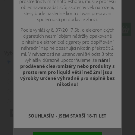
prostřednictvím tohoto eshopu, musí v procesu
objednávání zadat svůj skutečný věk narození,
169 CZK
který bude následně kontrolován přepravní
společností při dodávce zboží.
ks
Podle vyhlášky č. 37/2017 Sb. o elektronických
cigaretách nesmí objem nádržky opakovaně
plnitelné elektronické cigarety pro doplňování
náhradní náplně obsahující nikotin překročit 2
Vyberte variantu:
ml. V návaznosti na ustanovení §4 odst.3 této
vyhlášky důrazně upozorňujeme, že
námi
0 mg
169 Kč
prodávané clearomizéry nebo produkty s
12 mg
169 Kč
není skladem
prostorem pro liquid větší než 2ml jsou
výrobky určené výhradně pro náplně bez
18 mg
169 Kč
nikotinu!
3 mg
169 Kč
6 mg
169 Kč
není skladem
SOUHLASÍM - JSEM STARŠÍ 18-TI LET