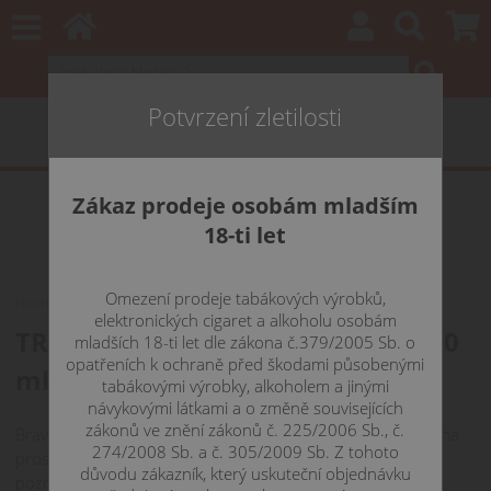
Potvrzení zletilosti
Zákaz prodeje osobám mladším
18-ti let
Omezení prodeje tabákových výrobků,
Home
Katalog
TROPICANO - e-liquid EMPORIO 10 ml
elektronických cigaret a alkoholu osobám
TROPICANO - e-liquid EMPORIO 10
mladších 18-ti let dle zákona č.379/2005 Sb. o
opatřeních k ochraně před škodami působenými
ml 0 mg
tabákovými výrobky, alkoholem a jinými
návykovými látkami a o změně souvisejících
zákonů ve znění zákonů č. 225/2006 Sb., č.
Bravurně namíchaná směs tropického ovoce vás přenese na
274/2008 Sb. a č. 305/2009 Sb. Z tohoto
prosluněné exotické ostrovy a už nepustí. Podaří se vám
důvodu zákazník, který uskuteční objednávku
poznat všechny druhy ovoce v této tropické směsi?