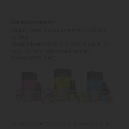
Základní parametry:
Objem:
10ml.v lahvičce s kapátkem a dětskou
pojistkou
Obsah nikotinu:
0 mg/ml, 3 mg/ml, 6 mg/ml, 12
mg/ml, 18 mg/ml (dle vybrané varianty)
Poměr VG/PG:
50/50
Liquidy EMPORIO vzešly z dílny výrobce bází a