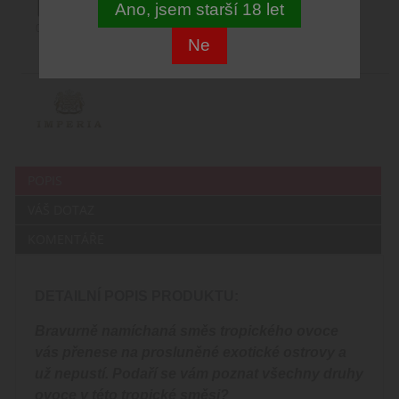
Ano, jsem starší 18 let
0 mg
10 ml
50/50
Ne
POPIS
VÁŠ DOTAZ
KOMENTÁŘE
DETAILNÍ POPIS PRODUKTU:
Bravurně namíchaná směs tropického ovoce
vás přenese na prosluněné exotické ostrovy a
už nepustí. Podaří se vám poznat všechny druhy
ovoce v této tropické směsi?