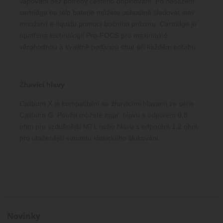
správně.
vapování bez potřeby častého doplňování. Po nasazení
cartridge na tělo baterie můžete pohodlně sledovat stav
Zásady
shop5_kosik
.www.cigaretaplus.cz
9 dní
Tento s
23
cookie s
ochrany osobních údajů Google
množství e-liquidu pomocí bočního průzoru. Cartridge je
hodin
používá
opatřena technologií Pro-FOCS pro maximálně
sledován
položek
věrohodnou a kvalitně podanou chuť při každém potahu.
nákupní
košíku
uživatel
detailů r
pro účel
Žhavící hlavy
udržován
řízení
nakupov
Caliburn X je kompatibilní se žhavícími hlavami ze série
uživatel
webový
Caliburn G. Použít můžete např. hlavu s odporem 0,8
stránkác
ohm pro vzdušnější MTL nebo hlavu s odporem 1,2 ohm
__cf_bm
29
Tento s
Cloudflare Inc.
pro utaženější variantu klasického šlukování.
minut
cookie s
.heureka.cz
používá 
rozlišen
lidmi a
roboty. 
pro web
přínosné
bylo mo
podávat
platné z
o použív
Novinky
jejich