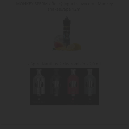
MONKEY SPERM / Řecký jogurt s ovocem - Monkey
shake&vape 12ml
aSpire Nautilus 2 clearomizér - 2,0 ml