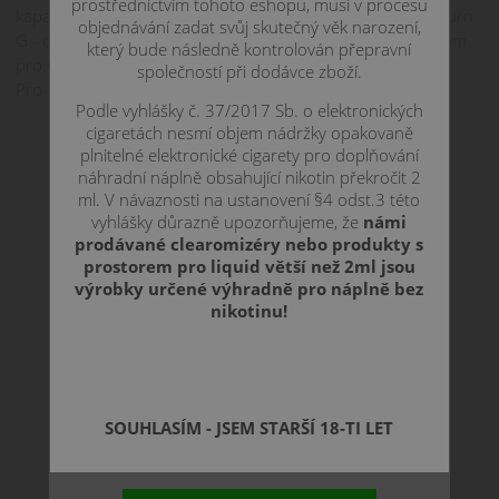
prostřednictvím tohoto eshopu, musí v procesu
kapacita baterie 850mAh. Využijete žhavící hlavy pro Galiburn
objednávání zadat svůj skutečný věk narození,
G - odpor 0,8 ohm pro vzdušnější MTL nebo odpor 1,2 ohm
který bude následně kontrolován přepravní
pro utaženější šlukování. Cartridge je opatřena technologií
společností při dodávce zboží.
Pro-FOCS pro skvěle věrohodnou chuť.
Podle vyhlášky č. 37/2017 Sb. o elektronických
cigaretách nesmí objem nádržky opakovaně
plnitelné elektronické cigarety pro doplňování
náhradní náplně obsahující nikotin překročit 2
ml. V návaznosti na ustanovení §4 odst.3 této
vyhlášky důrazně upozorňujeme, že
námi
prodávané clearomizéry nebo produkty s
prostorem pro liquid větší než 2ml jsou
výrobky určené výhradně pro náplně bez
nikotinu!
SOUHLASÍM - JSEM STARŠÍ 18-TI LET