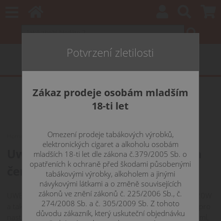
Potvrzení zletilosti
Zákaz prodeje osobám mladším
18-ti let
Omezení prodeje tabákových výrobků,
Home
POD MODY
Uwell CALIBURN X Pod - 850 mAh
elektronických cigaret a alkoholu osobám
Uwell CALIBURN X Pod - 850 mAh
mladších 18-ti let dle zákona č.379/2005 Sb. o
opatřeních k ochraně před škodami působenými
červená
tabákovými výrobky, alkoholem a jinými
návykovými látkami a o změně souvisejících
zákonů ve znění zákonů č. 225/2006 Sb., č.
UWELL Caliburn X disponuje regulací výkonu v rozmezí 5-20W
274/2008 Sb. a č. 305/2009 Sb. Z tohoto
a také regulací airflow - v boční části je manuální posuvník pro
důvodu zákazník, který uskuteční objednávku
nastavení optimální tuhosti potahu. Objem cartridge je 3,0ml,