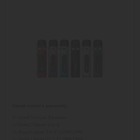
Obsah balení a parametry
1x Uwell Caliburn X baterie
1x Uwell Caliburn X pod
1x žhavící hlava G 0,8
?
(13W-18W)
1x žhavící hlava G2 1,2
?
(9W-13W)