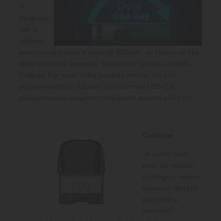
V
Funkční soubory
hliníkovém
Nezbytně nutné soubory cookie umožňují
těle je
základní funkce webových stránek, jako je
uložena
přihlášení uživatele a správa účtu. Webové
stránky nelze bez nezbytně nutných souborů
integrovaná baterie o kapacitě 850mAh, se kterou na Vás
cookie správně používat.
čeká pohodové vapování. Nespornou výhodou modelu
Poskytovatel /
Caliburn X je nejen velká kapacita baterie, ale také
Název
Vyprší
Popis
Doména
podpora rychlého dobíjení přes rozhraní USB-C s
CookieScriptConsent
1
Tento s
CookieScript
podporovanými parametry dobíjecího adaptéru 5V / 2A.
měsíc
cookie
www.cigaretaplus.cz
používá
služba
Cookie-
Script.c
Cartridge
zapamat
předvol
souhlasu
Ve vrchní části
soubory
podu se nachází
cookie
návštěvn
cartridge s velkým
Je nutné
banner
objemem 3ml pro
cookie
pohodlné a
Cookie-
Script.c
intenzivní
fungova