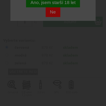
Ano, jsem starší 18 let
878 CZK
Ne
ks
Vyberte variantu:
červená
878 Kč
skladem
modrá
878 Kč
skladem
zelená
878 Kč
skladem
červená
0,8 ohm
3,0 ml
MTL
850 mAh
1,2 ohm