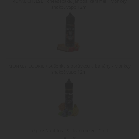
ROYAL CHEESE - cheesecake, jahoda, karamel - Monkey
preference
uživatele během
shake&vape 12ml
jejich návštěvy na
webu.
nastav_lang
.www.cigaretaplus.cz
10 dní
Tento soubor
cookie ukládá
preferované
nastavení jazyka
uživatele, aby
poskytl osobní
zážitek zobrazení
webové stránky v
jazyce zvoleném
uživatelem.
MONKEY COOKIE / Sušenka s borůvkou a banány - Monkey
shake&vape 12ml
aSpire Nautilus 2S clearomizér - 2 ml