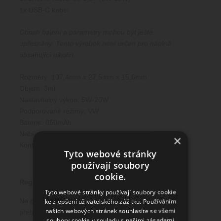
1x USB-C kabel
Obsah balení a parametry mohou být ještě
upřesněny.
Tento výrobek není určen pro náplně
obsahující nikotin.
Rozměry: 107,4mm x 27,5mm x 15,6mm
Objem: 3ml
Nastavitelný výkon: 5W-20W
Podporované režimy: VW
Baterie: 850mAh
Nabíjení: USB-C port
×
Kontakt: magnetický
Tyto webové stránky
používají soubory
cookie.
Regulace výkonu
Tyto webové stránky používají soubory cookie
ke zlepšení uživatelského zážitku. Používáním
Na přední straně Caliburn X Pod se nachází velký a
našich webových stránek souhlasíte se všemi
přehledný OLED displej, pomocí kterého budete mít
soubory cookie v souladu s našimi zásadami