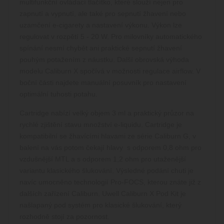
multifunkční ovládací tlačítko, které slouží nejen pro
zapnutí a vypnutí, ale také pro sepnutí žhavení nebo
uzamčení e-cigarety a nastavení výkonu. Výkon lze
regulovat v rozpětí 5 - 20 W. Pro milovníky automatického
spínání nesmí chybět ani praktické sepnutí žhavení
pouhým potažením z náustku. Další obrovská výhoda
modelu Caliburn X spočívá v možnosti regulace airflow. V
boční části najdete manuální posuvník pro nastavení
optimální tuhosti potahu.
Cartridge nabízí velký objem 3 ml a praktický průzor na
rychlé zjištění stavu množství e-liquidu. Cartridge je
kompatibilní se žhavícími hlavami ze série Caliburn G, v
balení na vás potom čekají hlavy s odporem 0,8 ohm pro
vzdušnější MTL a s odporem 1,2 ohm pro utaženější
variantu klasického šlukování. Výsledné podání chuti je
navíc umocněno technologií Pro-FOCS, kterou znáte již z
dalších zařízení Caliburn. Uwell Caliburn X Pod Kit je
našlapaný pod systém pro klasické šlukování, který
rozhodně stojí za pozornost.