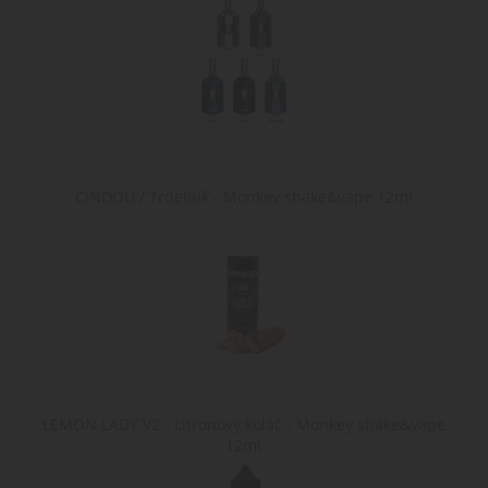
CINDOU / Trdelník - Monkey shake&vape 12ml
LEMON LADY V2 - citronový koláč - Monkey shake&vape
12ml