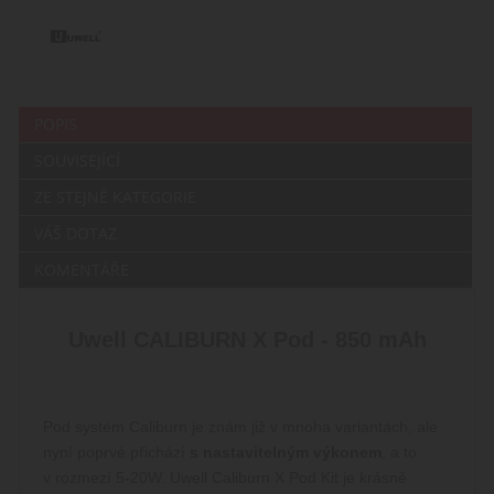
POPIS
SOUVISEJÍCÍ
ZE STEJNÉ KATEGORIE
VÁŠ DOTAZ
KOMENTÁŘE
Uwell CALIBURN X Pod - 850 mAh
Pod systém Caliburn je znám již v mnoha variantách, ale
nyní poprvé přichází
s nastavitelným výkonem
, a to
v rozmezí 5-20W. Uwell Caliburn X Pod Kit je krásně