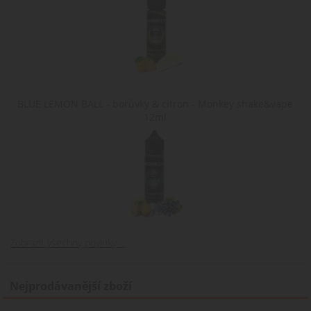
BLUE LEMON BALL - borůvky & citron - Monkey shake&vape
12ml
Zobrazit všechny novinky ...
Nejprodávanější zboží