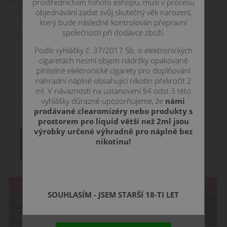
potahování. Nabízí i dvě verze vrchního top capu -top cap se
prostřednictvím tohoto eshopu, musí v procesu
širokým 810 náustkem pro DL nebo top cap s úzkým 510
objednávání zadat svůj skutečný věk narození,
který bude následně kontrolován přepravní
náustkem pro MTL/RDL vaping. Možnosti jsou skoro
společností při dodávce zboží.
neomezené.
Podle vyhlášky č. 37/2017 Sb. o elektronických
ZBOŽÍ JIŽ NENÍ SKLADEM
cigaretách nesmí objem nádržky opakovaně
plnitelné elektronické cigarety pro doplňování
náhradní náplně obsahující nikotin překročit 2
ml. V návaznosti na ustanovení §4 odst.3 této
4,5 ml
MTL / DL
vyhlášky důrazně upozorňujeme, že
námi
prodávané clearomizéry nebo produkty s
prostorem pro liquid větší než 2ml jsou
výrobky určené výhradně pro náplně bez
nikotinu!
POPIS
SOUHLASÍM - JSEM STARŠÍ 18-TI LET
SOUVISEJÍCÍ
VÁŠ DOTAZ