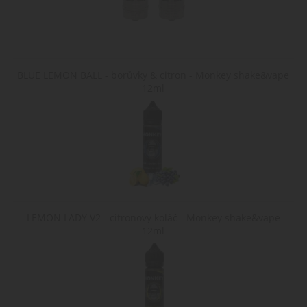
zapamatuje vaše
nebo
soubor cookie
volby a nastavení
aktivit na
relace, bude
webových
pravděpodobně
shop5_uid
.cigaretaplus.cz
9 dní
Tento cookie se
stránkách.
použit jako pro
23
používá k
Může být
správu stavu
hodin
identifikaci relace
použit
relace.
uživatele a k
pro
zajištění hladkéh
interní
BLUE LEMON BALL - borůvky & citron - Monkey shake&vape
a
analýzu a
12ml
personalizované
měření
nakupování tím, 
výkonu.
sleduje výběry a
preference
uživatele během
jejich návštěvy na
webu.
nastav_lang
.www.cigaretaplus.cz
10 dní
Tento soubor
cookie ukládá
preferované
nastavení jazyka
uživatele, aby
LEMON LADY V2 - citronový koláč - Monkey shake&vape
poskytl osobní
zážitek zobrazení
12ml
webové stránky v
jazyce zvoleném
uživatelem.