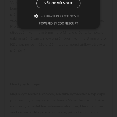
Vandy Vape Requiem RTA. Součástí balení jsou tři
VŠE ODMÍTNOUT
komory s rozdílnými vzduchovými otvory a odlišnými
průměry středového komínu pro možnost využití na
ZOBRAZIT PODROBNOSTI
všechny formy vapování, tedy na MTL, DL a RDL vaping.
POWERED BY COOKIESCRIPT
Pro DL je připravena komora se širokým airflow a
středovým komínem 5 mm, pro MTL je určena komora s
Nezbytně nutné soubory
úzkým průměrem airflow a průměrem komínu 3 mm a pro
Výkonové soubory
Soubory cílení
RDL vaping se můžete těšit na dva menší airflow otvory a
průměr 4 mm.
Funkční soubory
Nezbytně nutné soubory cookie umožňují
základní funkce webových stránek, jako je
přihlášení uživatele a správa účtu. Webové
stránky nelze bez nezbytně nutných souborů
cookie správně používat.
Dva typy to capu
Poskytovatel /
Název
Vyprší
Popis
Doména
Nejen vyměnitelné komory, ale také vyměnitelné top capy
CookieScriptConsent
1
Tento s
CookieScript
pro všechny formy vapingu. Vandy Vape Requiem RTA je
měsíc
cookie
www.cigaretaplus.cz
používá
nabušený a perfektně vybavený atomizér, který nabídne
služba
Cookie-
širokou variabilitu při rozhodování, jakou formu vapingu
Script.c