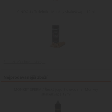
CINDOU / Trdelník - Monkey shake&vape 12ml
Zobrazit všechny novinky ...
Nejprodávanější zboží
MONKEY SPERM / Řecký jogurt s ovocem - Monkey
shake&vape 12ml