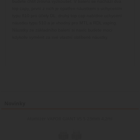
budete chtít zrovna vyzkoušet. V balení se nachází dva
zapamat
předvol
top capy, první z nich je opatřen náustkem s uchycením
souhlasu
soubory
typu 810 pro účely DL, druhý top cap nabídne uchycení
cookie
náustku typu 510 a je vhodný pro MTL a RDL vaping.
návštěvn
Je nutné
Náustky ze základního balení si navíc budete moci
banner
cookie
kdykoliv vyměnit za své vlastní oblíbené náustky.
Cookie-
Script.c
fungova
správně.
Zásady
shop5_kosik
.www.cigaretaplus.cz
9 dní
Tento s
23
cookie s
ochrany osobních údajů Google
hodin
používá
sledován
položek
nákupní
košíku
uživatel
detailů r
Novinky
pro účel
udržován
řízení
nakupov
Atomizér VAPOR GIANT V5 S 23mm 4,2ml
uživatel
webový
stránkác
__cf_bm
29
Tento s
Cloudflare Inc.