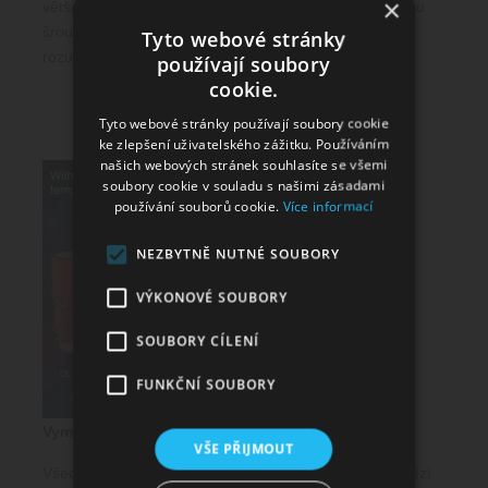
×
většinou spirálek, nabízí snadné uchycení pomocí dvou
šroubků a pohodlnou instalaci, se kterou si budou
Tyto webové stránky
rozumět také začátečníci.
používají soubory
cookie.
Tyto webové stránky používají soubory cookie
ke zlepšení uživatelského zážitku. Používáním
našich webových stránek souhlasíte se všemi
soubory cookie v souladu s našimi zásadami
používání souborů cookie.
Více informací
NEZBYTNĚ NUTNÉ SOUBORY
VÝKONOVÉ SOUBORY
SOUBORY CÍLENÍ
FUNKČNÍ SOUBORY
Vyměnitelné komory pro MTL, RDL i DL vaping
VŠE PŘIJMOUT
Všechny formy vapingu v jednom jediném těle. To nabízí