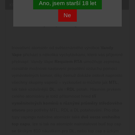
Ano, jsem starší 18 let
KOMENTÁŘE
Ne
Vandy Vape REQUIEM RTA
Inovativní atomizér od světoznámého výrobce
Vandy
Vape
přichází s několika vychytávkami, které vás příjemně
překvapí. Vandy Vape
Requiem RTA
umožňuje zejména
rozsáhlé možnosti nastavení proudění vzduchu pomocí
vyměnitelných komor, díky čemuž dokáže oslovit naprosto
všechny skupiny vaperů – vyzkoušet si můžete jak
MTL
,
tak také vzdušnější
DL
, ale i
RDL
potah. Hlavním prvkem
celého atomizéru je totiž přítomnost hned
tří
vyměnitelných komínů s různými průměry středového
otvoru
pro potřeby MTL, RDL a DL potahování. Pro oba
typy vapingu nabídne atomizér také
dvě verze vrchního
top capu
, lze si tak na atomizér nainstalovat buď top cap
se širokým 810 náustkem pro DL, nebo top cap s úzkým