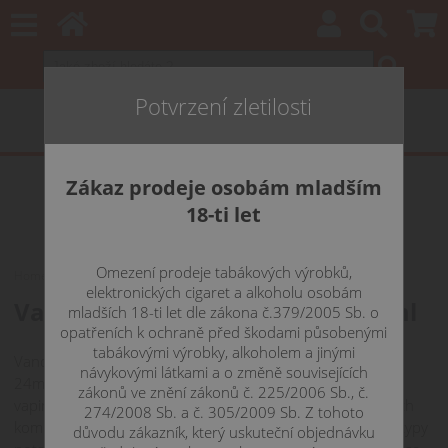
Potvrzení zletilosti
Zákaz prodeje osobám mladším
18-ti let
Omezení prodeje tabákových výrobků,
Home
Katalog
Vandy Vape REQUIEM RTA - 4,5 ml
elektronických cigaret a alkoholu osobám
Vandy Vape REQUIEM RTA - 4,5 ml
mladších 18-ti let dle zákona č.379/2005 Sb. o
opatřeních k ochraně před škodami působenými
tabákovými výrobky, alkoholem a jinými
Vandy Vape REQUIEM má objem 4,5ml průměr základny
návykovými látkami a o změně souvisejících
24mm. Umožňuje použití pro MTL, vzdušnější DL i RDL
zákonů ve znění zákonů č. 225/2006 Sb., č.
vaping. Hlavním prvkem je možnost využití tří vyměnitelných
274/2008 Sb. a č. 305/2009 Sb. Z tohoto
komínů s různými průměry středového otvoru pro různé typy
důvodu zákazník, který uskuteční objednávku