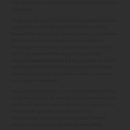
510 náustkem pro MTL/RDL vaping. Možnosti jsou takřka
neomezené.
Vandy Vape Requiem RTA láká na minimalistické dílenské
zpracování a krásný design s kompaktními rozměry.
Kovové tělo
atomizéru je doplněno tankem z polysulfonu
(PSU), který výborně odolává vysokým teplotám a
nezkresluje chuť e-liquidu. Výška atomizéru je pouhých
40,75 mm,
průměr 24 mm
. Atomizér zaujme také
obrovskou
kapacitou tanku 4,5 m
l, pohodlně tak do něj
doplníte potřebné množství e-liquidu pro dlouhé hodiny
intenzivního vapování. Pro plnění e-liquidu je k dispozici
vrchní systém doplňování.
Ve spodní části atomizéru se nachází praktická základna
se závitem typu 510, do které je možné nainstalovat jednu
spirálku dle vlastního výběru. Atomizér si hravě poradí s
většinou typů spirálek a drátů na trhu. O co
nejoptimálnější tuhost potahu a co nejlepší chuťové
podání se stará zejména
spodní systém airflow.