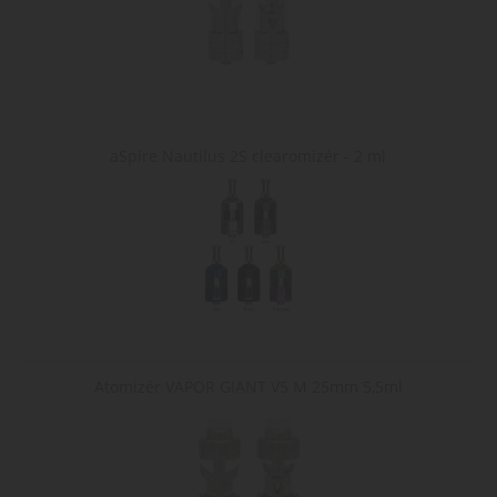
minut
cookie s
.heureka.cz
používá 
rozlišen
lidmi a
roboty. 
pro web
přínosné
bylo mo
podávat
platné z
aSpire Nautilus 2S clearomizér - 2 ml
o použív
jejich
webový
stránek.
Poskytovatel /
Název
Vyprší
Popis
Doména
Poskytovatel /
Název
Vyprší
Popis
Doména
mena
.www.cigaretaplus.cz
10 dní
Tento cookie se
Poskytovatel
Atomizér VAPOR GIANT V5 M 25mm 5,5ml
Název
Vyprší
Popis
používá k ukládán
shop5_pocitadlo
.www.cigaretaplus.cz
9 dní
Tento
/ Doména
uživatelských
23
cookie se
preferencí a může
hodin
používá
sid
.seznam.cz
1
Toto je velmi
podporovat
ke
měsíc
běžný název
funkčnost
sledování
souboru cookie,
webových stráne
počtu
ale pokud je
tím, že si
návštěv
nalezen jako