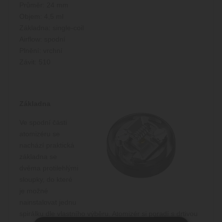
Průměr: 24 mm
Objem: 4,5 ml
Základna: single-coil
Airflow: spodní
Plnění: vrchní
Závit: 510
Základna
Ve spodní části
atomizéru se
nachází praktická
základna se
dvěma protilehlými
sloupky, do které
je možné
nainstalovat jednu
spirálku dle vlastního výběru. Atomizér si poradí s drtivou