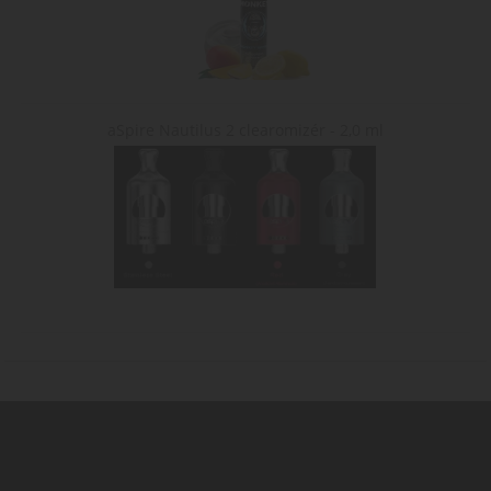
aSpire Nautilus 2 clearomizér - 2,0 ml