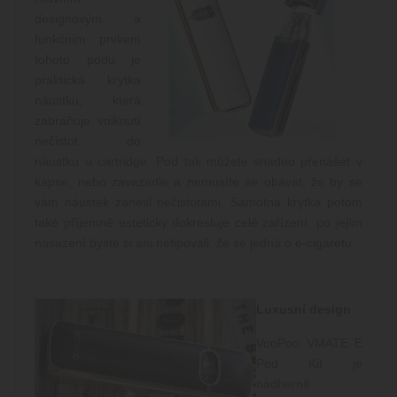
designovým a
funkčním prvkem
tohoto podu je
praktická krytka
náustku, která
zabraňuje vniknutí
nečistot do
náustku u cartridge. Pod tak můžete snadno přenášet v
kapse, nebo zavazadle a nemusíte se obávat, že by se
vám náustek zanesl nečistotami. Samotná krytka potom
také příjemně esteticky dokresluje celé zařízení, po jejím
nasazení byste si ani netipovali, že se jedná o e-cigaretu.
Luxusní design
VooPoo VMATE E
Pod Kit je
nádherně