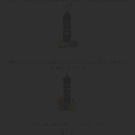
nastavení jazyka
12ml
uživatele, aby
poskytl osobní
zážitek zobrazení
webové stránky v
jazyce zvoleném
uživatelem.
MONKEY COOKIE / Sušenka s borůvkou a banány - Monkey
shake&vape 12ml
aSpire Nautilus 2S clearomizér - 2 ml