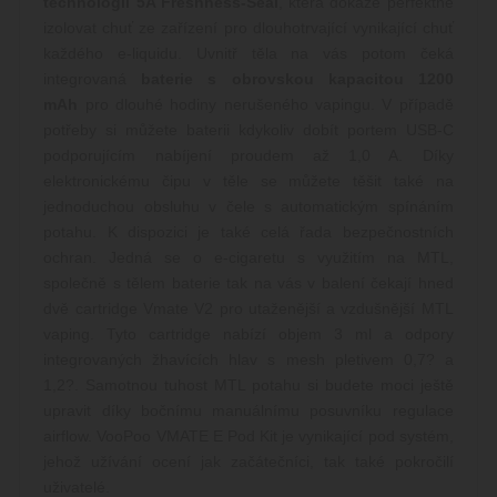
technologií 5A Freshness-Seal
, která dokáže perfektně
izolovat chuť ze zařízení pro dlouhotrvající vynikající chuť
každého e-liquidu. Uvnitř těla na vás potom čeká
integrovaná
baterie s obrovskou kapacitou 1200
mAh
pro dlouhé hodiny nerušeného vapingu. V případě
potřeby si můžete baterii kdykoliv dobít portem USB-C
podporujícím nabíjení proudem až 1,0 A. Díky
elektronickému čipu v těle se můžete těšit také na
jednoduchou obsluhu v čele s automatickým spínáním
potahu. K dispozici je také celá řada bezpečnostních
ochran. Jedná se o e-cigaretu s využitím na MTL,
společně s tělem baterie tak na vás v balení čekají hned
dvě cartridge Vmate V2 pro utaženější a vzdušnější MTL
vaping. Tyto cartridge nabízí objem 3 ml a odpory
integrovaných žhavících hlav s mesh pletivem 0,7
?
a
1,2
?
. Samotnou tuhost MTL potahu si budete moci ještě
upravit díky bočnímu manuálnímu posuvníku regulace
airflow. VooPoo VMATE E Pod Kit je vynikající pod systém,
jehož užívání ocení jak začátečníci, tak také pokročilí
uživatelé.