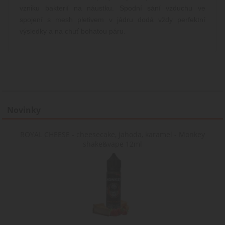
košíku
vzniku bakterií na náustku. Spodní sání vzduchu ve
uživatel
detailů r
spojení s mesh pletivem v jádru dodá vždy perfektní
pro účel
výsledky a na chuť bohatou páru.
udržován
řízení
nakupov
uživatel
webový
stránkác
__cf_bm
29
Tento s
Cloudflare Inc.
minut
cookie s
.heureka.cz
používá 
rozlišen
Novinky
lidmi a
roboty. 
pro web
přínosné
ROYAL CHEESE - cheesecake, jahoda, karamel - Monkey
bylo mo
shake&vape 12ml
podávat
platné z
o použív
jejich
webový
stránek.