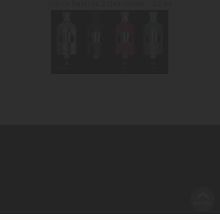
aSpire Nautilus 2 clearomizér - 2,0 ml