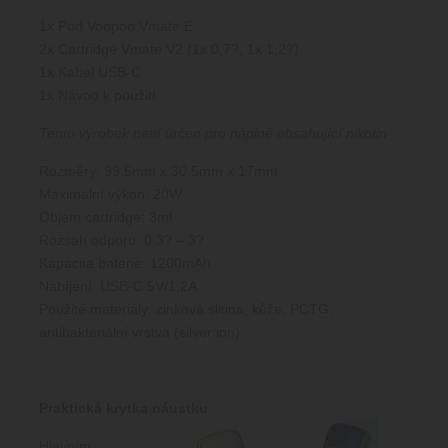
1x Pod Voopoo Vmate E
2x Cartridge Vmate V2 (1x 0,7
?
; 1x 1,2
?
)
1x Kabel USB-C
1x Návod k použití
Tento výrobek není určen pro náplně obsahující nikotin
Rozměry: 99,5mm x 30,5mm x 17mm
Maximální výkon: 20W
Objem cartridge: 3ml
Rozsah odporu: 0,3
?
– 3
?
Kapacita baterie: 1200mAh
Nabíjení: USB-C 5V/1,2A
Použité materiály: zinková slitina, kůže, PCTG,
antibakteriální vrstva (silver ion)
Praktická krytka náustku
Hlavním