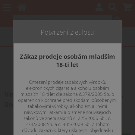
Potvrzení zletilosti
Zákaz prodeje osobám mladším
18-ti let
Omezení prodeje tabákových výrobků,
Home
Katalog
VooPoo VMATE E POD - 1200mAh, 3ml cartridge
elektronických cigaret a alkoholu osobám
VooPoo VMATE E POD - 1200mAh,
mladších 18-ti let dle zákona č.379/2005 Sb. o
opatřeních k ochraně před škodami působenými
3ml cartridge
tabákovými výrobky, alkoholem a jinými
návykovými látkami a o změně souvisejících
zákonů ve znění zákonů č. 225/2006 Sb., č.
728 CZK
274/2008 Sb. a č. 305/2009 Sb. Z tohoto
důvodu zákazník, který uskuteční objednávku