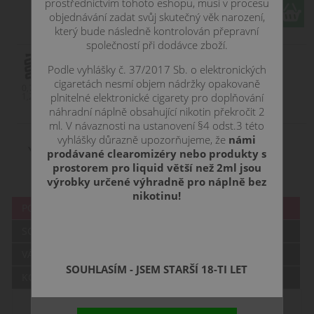
prostřednictvím tohoto eshopu, musí v procesu
ks
objednávání zadat svůj skutečný věk narození,
který bude následně kontrolován přepravní
společností při dodávce zboží.
Podle vyhlášky č. 37/2017 Sb. o elektronických
cigaretách nesmí objem nádržky opakovaně
0,7 ohm
3,0 ml
MTL
1200 mAh
1,2 ohm
plnitelné elektronické cigarety pro doplňování
náhradní náplně obsahující nikotin překročit 2
ml. V návaznosti na ustanovení §4 odst.3 této
vyhlášky důrazně upozorňujeme, že
námi
prodávané clearomizéry nebo produkty s
prostorem pro liquid větší než 2ml jsou
výrobky určené výhradně pro náplně bez
nikotinu!
POPIS
SOUVISEJÍCÍ
VÁŠ DOTAZ
SOUHLASÍM - JSEM STARŠÍ 18-TI LET
KOMENTÁŘE