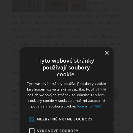
zpracovaný a
stylový pod, který
přichází na scénu hned v pěti barvách. Tělo je vyrobeno z
kombinace zinkové slitiny a kůže, na výběr jsou luxusní
barvy, některé s pozlacenou konstrukcí. Rozměry e-
cigarety činí krásných 99,5 x 30,5 x 17 mm, díky čemuž
se bude příjemně držet v ruce při každodenním
používání.
×
Tyto webové stránky
používají soubory
Integrovaná baterie
cookie.
Tyto webové stránky používají soubory cookie
Uvnitř těla se
ke zlepšení uživatelského zážitku. Používáním
nachází
našich webových stránek souhlasíte se všemi
integrovaná
soubory cookie v souladu s našimi zásadami
baterie s velkou
používání souborů cookie.
Více informací
kapacitou 1200 mAh pro dlouhé hodiny nerušeného
vapingu. V případě potřeby nabití pak stačí kdykoliv
NEZBYTNĚ NUTNÉ SOUBORY
připojit rychlý USB-C kabel a baterii dobít proudem až 1 A.
VÝKONOVÉ SOUBORY
Integrovaná baterie zajistí také hladký chod zařízení a