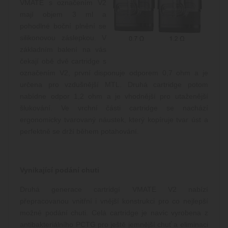
VMATE s označením V2
cookie správně používat.
mají objem 3 ml a
Poskytovatel /
pohodlné boční plnění se
Název
Vyprší
Popis
Doména
silikonovou záslepkou. V
CookieScriptConsent
1
Tento s
CookieScript
základním balení na vás
měsíc
cookie
www.cigaretaplus.cz
používá
čekají obě dvě cartridge s
služba
označením V2, první disponuje odporem 0,7 ohm a je
Cookie-
Script.c
určena pro vzdušnější MTL. Druhá cartridge potom
zapamat
předvol
nabídne odpor 1,2 ohm a je vhodnější pro utaženější
souhlasu
šlukování. Ve vrchní části cartridge se nachází
soubory
cookie
ergonomicky tvarovaný náustek, který kopíruje tvar úst a
návštěvn
Je nutné
perfektně se drží během potahování.
banner
cookie
Cookie-
Script.c
fungova
Vynikající podání chuti
správně.
Zásady
shop5_kosik
.www.cigaretaplus.cz
9 dní
Tento s
Druhá generace cartridgí VMATE V2 nabízí
23
cookie s
ochrany osobních údajů Google
přepracovanou vnitřní i vnější konstrukci pro co nejlepší
hodin
používá
sledován
možné podání chuti. Celá cartridge je navíc vyrobena z
položek
nákupní
antibakteriálního PCTG pro ještě jemnější chuť a eliminaci