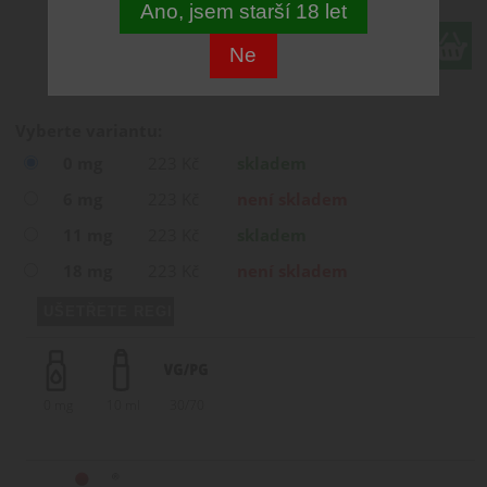
Ano, jsem starší 18 let
ks
Ne
Vyberte variantu:
0 mg
223 Kč
skladem
6 mg
223 Kč
není skladem
11 mg
223 Kč
skladem
18 mg
223 Kč
není skladem
0 mg
10 ml
30/70