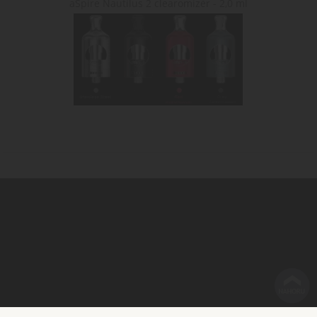
aSpire Nautilus 2 clearomizér - 2,0 ml