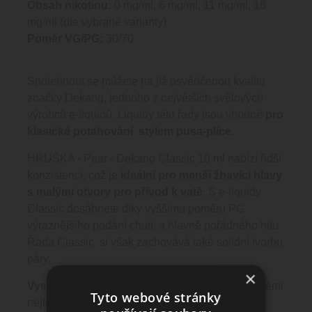
Obsah nikotinu:
0 mg/ml, 6 mg/ml, 11 mg/ml, 18
mg/ml (dle vybrané varianty)
Poměr VG/PG:
30/70
Spolehnout se můžete na již osvědčenou kvalitu
značky Dekang, jednoho z největších světových
výrobců e-liquidů. Liquidy této řady jsou vhodné
pro
klasické potahování stylem pusa-plíce
.
HRUŠKA - Pear - Dekang Classic 10 ml nabízí řidší
konzistenci, což je
ideální pro menší žhavící hlavy
s malými otvory pro přívod k vatě
. S e-liquidy
Classic dosáhnete díky vyššímu poměru PG
výraznějšího podání chuti, a hlavně pořádného hitu.
Řada Classic si však zachovává také solidní tvorbu
páry.
×
Vysoká kvalita
nové řady e-liquidů je zajištěna těmi
Tyto webové stránky
nejlepšími ingrediencemi použitými k výrobě.