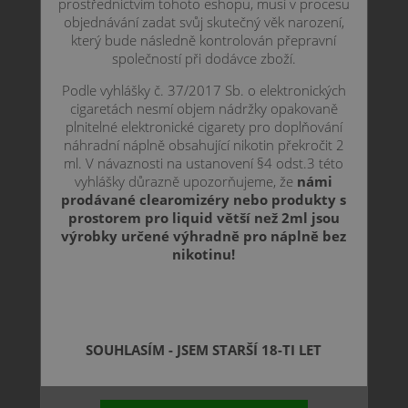
prostřednictvím tohoto eshopu, musí v procesu
objednávání zadat svůj skutečný věk narození,
který bude následně kontrolován přepravní
společností při dodávce zboží.
Podle vyhlášky č. 37/2017 Sb. o elektronických
cigaretách nesmí objem nádržky opakovaně
plnitelné elektronické cigarety pro doplňování
náhradní náplně obsahující nikotin překročit 2
ml. V návaznosti na ustanovení §4 odst.3 této
vyhlášky důrazně upozorňujeme, že
námi
prodávané clearomizéry nebo produkty s
prostorem pro liquid větší než 2ml jsou
výrobky určené výhradně pro náplně bez
nikotinu!
SOUHLASÍM - JSEM STARŠÍ 18-TI LET
223 CZK