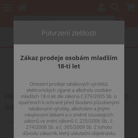
Potvrzení zletilosti
Zákaz prodeje osobám mladším
18-ti let
Omezení prodeje tabákových výrobků,
Home
E-LIQUIDY
DEKANG
HRUŠKA - Pear - Dekang Classic 10 ml
elektronických cigaret a alkoholu osobám
HRUŠKA - Pear - Dekang Classic 10
mladších 18-ti let dle zákona č.379/2005 Sb. o
opatřeních k ochraně před škodami působenými
ml 0 mg
tabákovými výrobky, alkoholem a jinými
návykovými látkami a o změně souvisejících
zákonů ve znění zákonů č. 225/2006 Sb., č.
Intenzivní příchuť sladké, na jazyku se rozplývající zralé hrušky.
274/2008 Sb. a č. 305/2009 Sb. Z tohoto
důvodu zákazník, který uskuteční objednávku