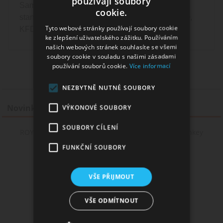
používají soubory
Samotná produkce splňuje řadu mezinárodních
cookie.
standardů a certifikací včetně GMP, HACCP, ISO,
Tyto webové stránky používají soubory cookie
KFDA, TUV MSDS.
ke zlepšení uživatelského zážitku. Používáním
našich webových stránek souhlasíte se všemi
soubory cookie v souladu s našimi zásadami
používání souborů cookie.
Více informací
NEZBYTNĚ NUTNÉ SOUBORY
Novinky
VÝKONOVÉ SOUBORY
SOUBORY CÍLENÍ
ROYAL CHEESE - cheesecake, jahoda, karamel - Monkey
shake&vape 12ml
FUNKČNÍ SOUBORY
VŠE PŘIJMOUT
VŠE ODMÍTNOUT