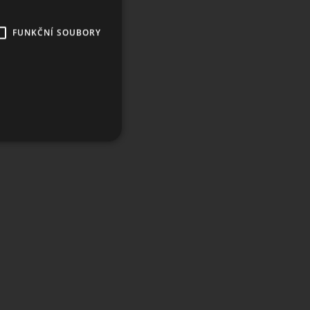
FUNKČNÍ SOUBORY
ory
účtu. Webové stránky nelze
 k zapamatování předvoleb
 banner cookie Cookie-
ákupního košíku uživatele
ní uživatele na webových