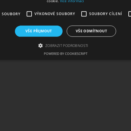
cookie.
Více informací
É SOUBORY
VÝKONOVÉ SOUBORY
SOUBORY CÍLENÍ
VŠE PŘIJMOUT
VŠE ODMÍTNOUT
ZOBRAZIT PODROBNOSTI
POWERED BY COOKIESCRIPT
zbytně nutné soubory
Výkonové soubory
Soubory cílení
Funkční soub
ie umožňují základní funkce webových stránek, jako je přihlášení uživatele a správa 
rů cookie správně používat.
skytovatel /
Vyprší
Popis
oména
1
Tento soubor cookie používá služba Cookie-Script.com
okieScript
měsíc
souhlasu se soubory cookie návštěvníků. Je nutné, aby
w.cigaretaplus.cz
Script.com fungoval správně.
ww.cigaretaplus.cz
9 dní
Tento soubor cookie se používá ke sledování položek n
23
a detailů relace pro účely udržování a řízení nakupová
hodin
stránkách.