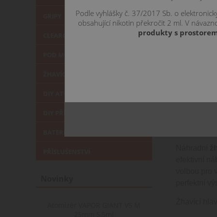
Podle vyhlášky č. 37/2017 Sb. o elektronic
GRIPY
obsahující nikotin překročit 2 ml. V náva
produkty s prostorem
CLEAROMIZÉRY
POD MOD
ŽHAVÍCÍ HLAVY
DIY ATOMIZÉRY
POPIS
SOU
DIY PŘÍSLUŠENSTVÍ
Detailní po
BATERIE a NABÍJEČKY
Náhradní
ž
PŘÍSLUŠENSTVÍ
efektivní ná
volbou pro 
Novinky
perfektní v
Žhavící hla
Atomizér VAPOR GIANT V5 M
25mm 5,5ml