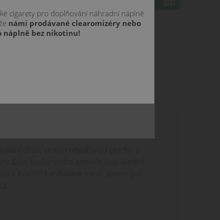
cké cigarety pro doplňování náhradní náplně
 že
námi prodávané clearomizéry nebo
 náplně bez nikotinu!
odání chuti, velkou odpařovací plochu a
y. Díky široké vnitřní komoře jsou ideální
soce kvalitní kanthalové mesh pletivo pro
it.