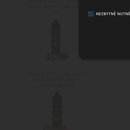
BLUE LEMON BALL - borůvky &
citron - Monkey shake&vape
12ml
NEZBYTNĚ NUTN
Ne
ROYAL CHEESE - cheesecake,
Nezbytně nutné soubory cook
jahoda, karamel - Monkey
bez nezbytně nutných soubo
shake&vape 12ml
Po
Název
D
CookieScriptConsent
Co
ww
shop5_kosik
.w