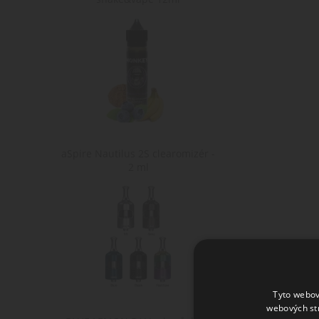
aSpire Nautilus 2S clearomizér -
2 ml
Tyto webov
webových st