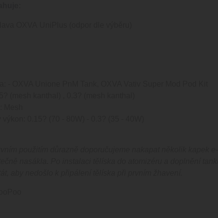
ahuje:
hlava OXVA UniPlus (odpor dle výběru)
ta: - OXVA Unione PnM Tank, OXVA Vativ Super Mod Pod Kit
5
?
(mesh kanthal) , 0.3
?
(mesh kanthal)
y: Mesh
výkon: 0.15? (70 - 80W) - 0.3? (35 - 40W)
vním použitím důrazně doporučujeme nakapat několik kapek e-li
tečně nasákla. Po instalaci tělíska do atomizéru a doplnění tank
át, aby nedošlo k připálení tělíska při prvním žhavení.
VooPoo