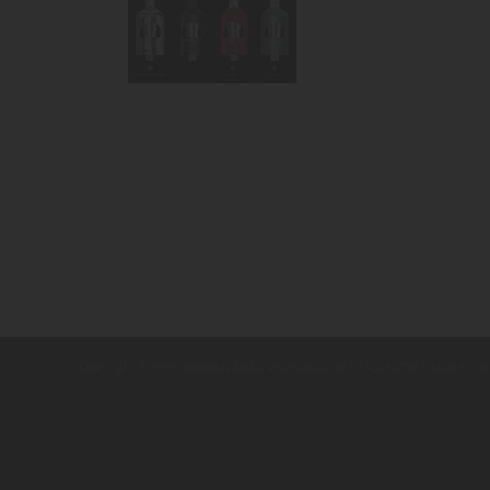
Copyright ©
,
provozováno na systému
www.cigaretaplus.cz
tvorba e-sh