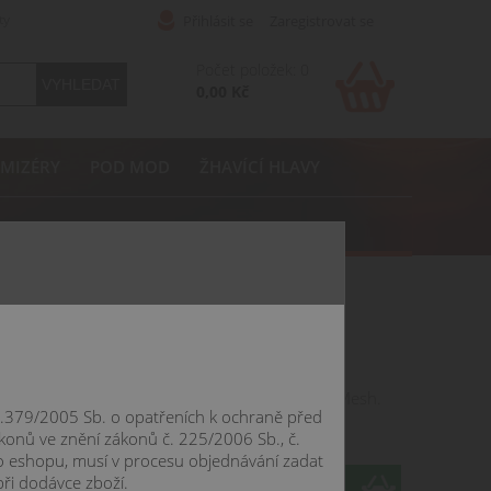
ty
Přihlásit se
Zaregistrovat se
Počet položek: 0
0,00 Kč
MIZÉRY
POD MOD
ŽHAVÍCÍ HLAVY
ariantách: 0,15 ohm a 0,30 ohm. Typ spirálky: Mesh.
 č.379/2005 Sb. o opatřeních k ochraně před
konů ve znění zákonů č. 225/2006 Sb., č.
o eshopu, musí v procesu objednávání zadat
při dodávce zboží.
ks