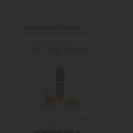
Zobrazit všechny novinky ...
Nejprodávanější zboží
MONKEY SPERM / Řecký jogurt s
ovocem - Monkey shake&vape
12ml
aSpire Nautilus 2 clearomizér -
2,0 ml