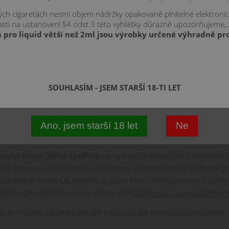
kých cigaretách nesmí objem nádržky opakovaně plnitelné elektroni
znosti na ustanovení §4 odst.3 této vyhlášky důrazně upozorňujeme,
 pro liquid větší než 2ml jsou výrobky určené výhradně pro
DL - do plic
SOUHLASÍM - JSEM STARŠÍ 18-TI LET
VISEJÍCÍ
VÁŠ DOTAZ
KOMENTÁŘE
Ano, jsem starší 18 let
Ne
pis produktu:
havící hlavy OXVA UniPlus
se vyznačují výrazným a bohatým p
běh žhavení. Nabízí velice příjemnou produkci husté a chutné pár
vzdušnější formu DL potahu. V jádru hlav UniPlus se nachází vy
ýsledky při vapování. Jsou určeny pro
OXVA Vativ Super Mod Pod K
va je vhodná jak pro klasické
e-liquidy
, tak pro NickSalt náplně.