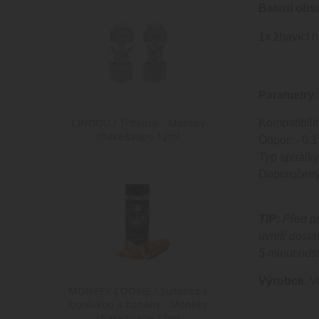
Balení obs
1x žhavící 
Parametry:
CINDOU / Trdelník - Monkey
Kompatibili
shake&vape 12ml
Odpor: - 0.1
Typ spirálk
Doporučený 
TIP:
Před pr
uvnitř dosta
5 minut odst
Výrobce
: 
MONKEY COOKIE / Sušenka s
borůvkou a banány - Monkey
shake&vape 12ml