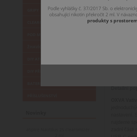
1 449
Podle vyhlášky č. 37/2017 Sb. o elektronic
GRIPY
obsahující nikotin překročit 2 ml. V náva
produkty s prostorem
CLEAROMIZÉRY
POD MOD
ŽHAVÍCÍ HLAVY
DIY ATOMIZÉRY
POPIS
SOU
DIY PŘÍSLUŠENSTVÍ
BATERIE a NABÍJEČKY
Detailní po
PŘÍSLUŠENSTVÍ
OXVA Vativ
jednoduchýc
Novinky
nastavení. 
najdeme spec
aSpire Nautilus 2S clearomizér -
zadní části
2 ml
USB-C portu