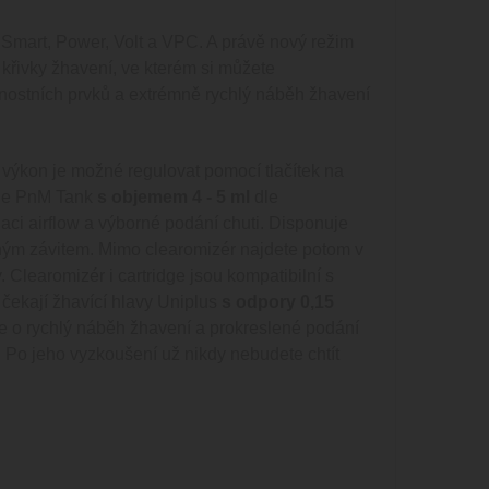
 Smart, Power, Volt a VPC. A právě nový režim
 křivky žhavení, ve kterém si můžete
čnostních prvků a extrémně rychlý náběh žhavení
o výkon je možné regulovat pomocí tlačítek na
one PnM Tank
s objemem 4 - 5 ml
dle
laci airflow a výborné podání chuti. Disponuje
jným závitem. Mimo clearomizér najdete potom v
. Clearomizér i cartridge jsou kompatibilní s
čekají žhavící hlavy Uniplus
s odpory 0,15
se o rychlý náběh žhavení a prokreslené podání
. Po jeho vyzkoušení už nikdy nebudete chtít
: