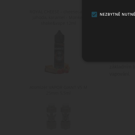
Typ uchycen
ROYAL CHEESE - cheesecake,
NEZBYTNĚ NUTN
jahoda, karamel - Monkey
shake&vape 12ml
Mod a pod 
OXVA Vativ S
tradičních 
dvou konfig
typu 510, ne
základním b
Ne
vapování.
Nezbytně nutné soubory cook
bez nezbytně nutných soubo
Atomizér VAPOR GIANT V5 M
25mm 5,5ml
Po
Název
D
CookieScriptConsent
Co
ww
shop5_kosik
.w