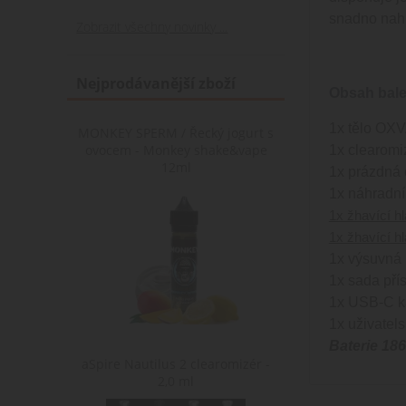
snadno nahr
Zobrazit všechny novinky ...
Nejprodávanější zboží
Obsah bale
1x tělo OX
MONKEY SPERM / Řecký jogurt s
ovocem - Monkey shake&vape
1x clearom
12ml
1x prázdná 
1x náhradní
1x žhavící h
1x žhavící h
1x výsuvná p
1x sada přís
1x USB-C ka
1x uživatel
Baterie 186
aSpire Nautilus 2 clearomizér -
2,0 ml