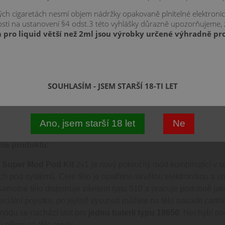
 CZK
kých cigaretách nesmí objem nádržky opakovaně plnitelné elektroni
znosti na ustanovení §4 odst.3 této vyhlášky důrazně upozorňujeme,
 pro liquid větší než 2ml jsou výrobky určené výhradně pro
0,15 ohm
5,
0,30 ohm
SOUHLASÍM - JSEM STARŠÍ 18-TI LET
VISEJÍCÍ
VÁŠ DOTAZ
KOMENTÁŘE
Ano, jsem starší 18 let
Ne
pis produktu:
 Super Mod Pod Kit
2v1 je nový pokročilý mód kombinující v 
h pod systémů. Celé tělo je opatřeno skvělou elektronikou a umo
Samotné tělo disponuje závitem typu 510 a pracuje podobně jako
iální pojistku, po jejímž vysunutí můžete na tělo nasadit cartrid
 módu se nachází slot pro
jednu baterii typu 18650
. Nechybí po
 přímo na těle módu.