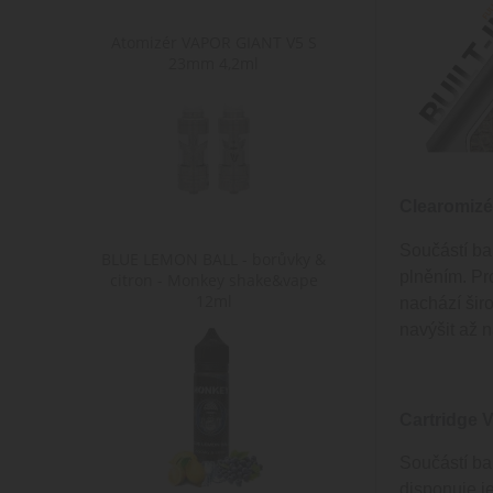
__cf_bm
Cl
Atomizér VAPOR GIANT V5 S
.h
23mm 4,2ml
ochrany osobních údajů Google
Poskytovate
Poskyt
Název
Název
Poskytovatel /
Doména
Domé
Název
Doména
shop5_pocitadlo
mena
.www.cigare
.www.c
Clearomizé
sid
.seznam.cz
shop5_uid
.cigaretaplu
Součástí ba
BLUE LEMON BALL - borůvky &
plněním. Pro
citron - Monkey shake&vape
12ml
nastav_lang
.www.cigare
nachází širo
navýšit až n
Cartridge V
Součástí ba
disponuje j