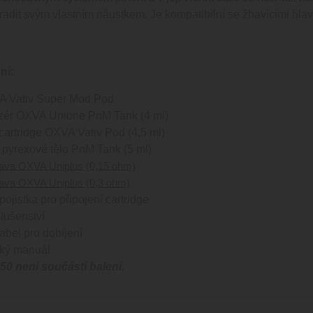
adit svým vlastním náustkem. Je kompatibilní se žhavícími hl
ní:
VA Vativ Super Mod Pod
izér OXVA Unione PnM Tank (4 ml)
cartridge OXVA Vativ Pod (4,5 ml)
 pyrexové tělo PnM Tank (5 ml)
lava OXVA Uniplus (0,15 ohm)
lava OXVA Uniplus (0,3 ohm)
ojistka pro připojení cartridge
lušenství
bel pro dobíjení
ský manuál
50 není součástí balení.