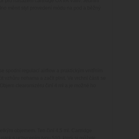
stor pro nasazení cartridge OXVA Vativ. Jedním
o měnit styl provedení módu na pod a běžný
 roboty. To je pro web
žívání jejich webových
Zásady
může podporovat funkčnost
aktivit na webových
ýkonu.
r cookie relace, bude
ní hladkého a
 spodní regulací airflow a praktickým vnitřním
e uživatele během jejich
t vzhůru nohama a začít plnit. Ve vrchní části se
le, aby poskytl osobní
. Objem clearomizéru činí 4 ml a je možné ho
.
velkým objemem. Ten činí 4,5 ml. Cartridge
ustek s uchycením typu 510, který si můžete