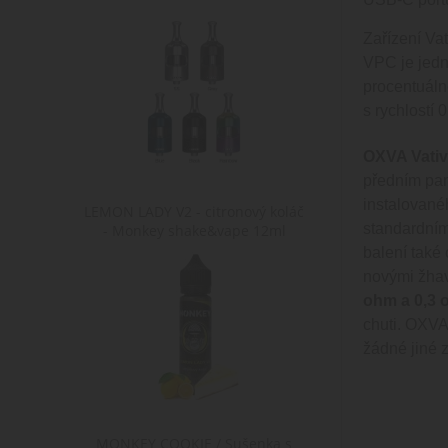
Zařízení Va
VPC je jedn
procentuáln
s rychlostí 0
OXVA Vativ
předním pan
instalovanéh
LEMON LADY V2 - citronový koláč
standardním
- Monkey shake&vape 12ml
balení také 
novými žhav
ohm a 0,3
chuti. OXVA
žádné jiné z
MONKEY COOKIE / Sušenka s