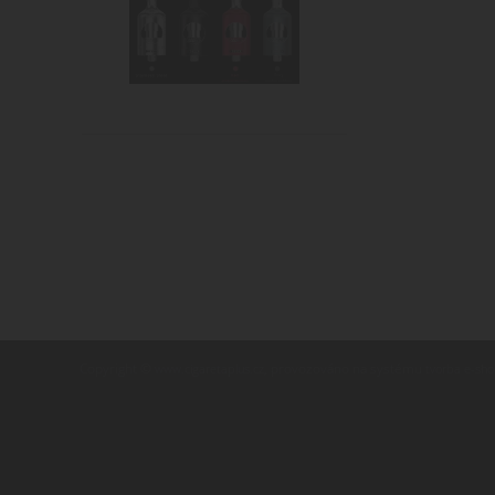
Copyright ©
,
provozováno na systému
www.cigaretaplus.cz
tvorba e-sh