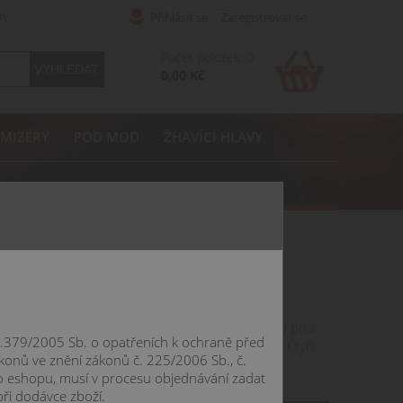
ty
Přihlásit se
Zaregistrovat se
Počet položek: 0
0,00 Kč
MIZÉRY
POD MOD
ŽHAVÍCÍ HLAVY
ičních módů a jednoduchých pod systémů. Přímo pod
 č.379/2005 Sb. o opatřeních k ochraně před
artridge a používat ji jako tradiční pod systém. Čtyři
konů ve znění zákonů č. 225/2006 Sb., č.
o eshopu, musí v procesu objednávání zadat
při dodávce zboží.