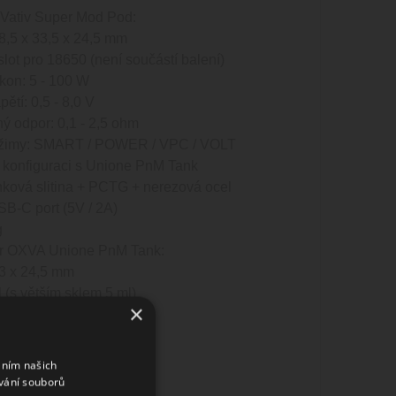
Vativ Super Mod Pod:
8,5 x 33,5 x 24,5 mm
slot pro 18650 (není součástí balení)
kon: 5 - 100 W
ětí: 0,5 - 8,0 V
 odpor: 0,1 - 2,5 ohm
ežimy: SMART / POWER / VPC / VOLT
v konfiguraci s Unione PnM Tank
inková slitina + PCTG + nerezová ocel
SB-C port (5V / 2A)
g
r OXVA Unione PnM Tank:
3 x 24,5 mm
 (s větším sklem 5 ml)
×
XVA Vativ Pod:
1,5 x 25 x 33 mm
áním našich
vání souborů