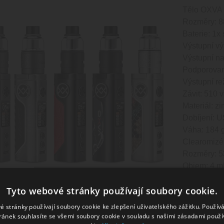
Tělo OXVA 
Rozměry: 8
Baterie: 1x 
Výstupní vý
Výstupní nap
Podporovaný
Výstupní r
Závit: 510 
Materiál: z
Dobíjení: U
Váha: 184 
Clearomizé
Rozměry: 5
Objem: 4 ml
Závit: 510
Tyto webové stránky používají soubory cookie.
Cartridge O
Rozměry: 5
é stránky používají soubory cookie ke zlepšení uživatelského zážitku. Použív
ml
ránek souhlasíte se všemi soubory cookie v souladu s našimi zásadami použí